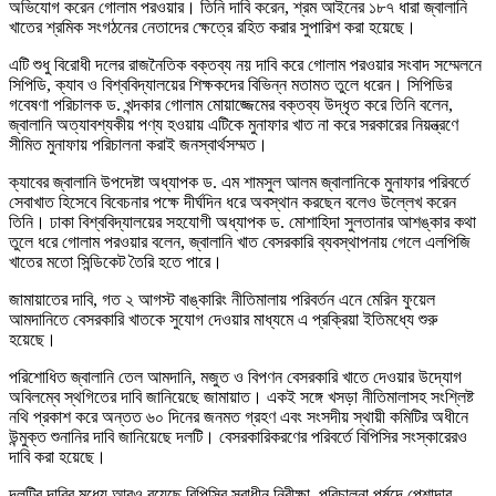
অভিযোগ করেন গোলাম পরওয়ার। তিনি দাবি করেন, শ্রম আইনের ১৮৭ ধারা জ্বালানি
খাতের শ্রমিক সংগঠনের নেতাদের ক্ষেত্রে রহিত করার সুপারিশ করা হয়েছে।
এটি শুধু বিরোধী দলের রাজনৈতিক বক্তব্য নয় দাবি করে গোলাম পরওয়ার সংবাদ সম্মেলনে
সিপিডি, ক্যাব ও বিশ্ববিদ্যালয়ের শিক্ষকদের বিভিন্ন মতামত তুলে ধরেন। সিপিডির
গবেষণা পরিচালক ড. খন্দকার গোলাম মোয়াজ্জেমের বক্তব্য উদ্ধৃত করে তিনি বলেন,
জ্বালানি অত্যাবশ্যকীয় পণ্য হওয়ায় এটিকে মুনাফার খাত না করে সরকারের নিয়ন্ত্রণে
সীমিত মুনাফায় পরিচালনা করাই জনস্বার্থসম্মত।
ক্যাবের জ্বালানি উপদেষ্টা অধ্যাপক ড. এম শামসুল আলম জ্বালানিকে মুনাফার পরিবর্তে
সেবাখাত হিসেবে বিবেচনার পক্ষে দীর্ঘদিন ধরে অবস্থান করছেন বলেও উল্লেখ করেন
তিনি। ঢাকা বিশ্ববিদ্যালয়ের সহযোগী অধ্যাপক ড. মোশাহিদা সুলতানার আশঙ্কার কথা
তুলে ধরে গোলাম পরওয়ার বলেন, জ্বালানি খাত বেসরকারি ব্যবস্থাপনায় গেলে এলপিজি
খাতের মতো সিন্ডিকেট তৈরি হতে পারে।
জামায়াতের দাবি, গত ২ আগস্ট বাঙ্কারিং নীতিমালায় পরিবর্তন এনে মেরিন ফুয়েল
আমদানিতে বেসরকারি খাতকে সুযোগ দেওয়ার মাধ্যমে এ প্রক্রিয়া ইতিমধ্যে শুরু
হয়েছে।
পরিশোধিত জ্বালানি তেল আমদানি, মজুত ও বিপণন বেসরকারি খাতে দেওয়ার উদ্যোগ
অবিলম্বে স্থগিতের দাবি জানিয়েছে জামায়াত। একই সঙ্গে খসড়া নীতিমালাসহ সংশ্লিষ্ট
নথি প্রকাশ করে অন্তত ৬০ দিনের জনমত গ্রহণ এবং সংসদীয় স্থায়ী কমিটির অধীনে
উন্মুক্ত শুনানির দাবি জানিয়েছে দলটি। বেসরকারিকরণের পরিবর্তে বিপিসির সংস্কারেরও
দাবি করা হয়েছে।
দলটির দাবির মধ্যে আরও রয়েছে বিপিসির স্বাধীন নিরীক্ষা, পরিচালনা পর্ষদে পেশাদার