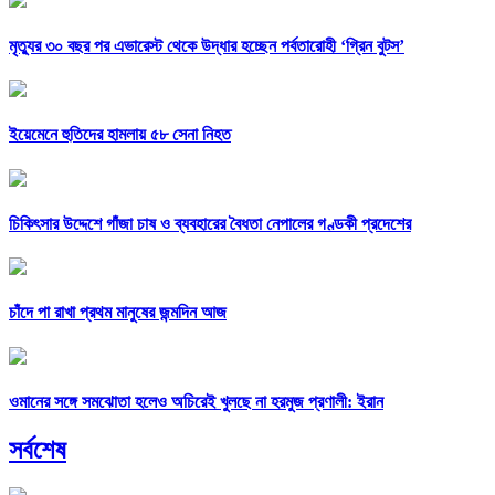
মৃত্যুর ৩০ বছর পর এভারেস্ট থেকে উদ্ধার হচ্ছেন পর্বতারোহী ‘গ্রিন বুটস’
ইয়েমেনে হুতিদের হামলায় ৫৮ সেনা নিহত
চিকিৎসার উদ্দেশে গাঁজা চাষ ও ব্যবহারের বৈধতা নেপালের গণ্ডকী প্রদেশের
চাঁদে পা রাখা প্রথম মানুষের জন্মদিন আজ
ওমানের সঙ্গে সমঝোতা হলেও অচিরেই খুলছে না হরমুজ প্রণালী: ইরান
সর্বশেষ