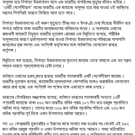
অসুস্থ হয়ে নিশান্ত উরথানাথন নামে এক ভারতীয় নাগরিকের মৃত্যুর ঘটনাও ঘটেছে।
‘এমটি সেলেস্টিয়াল’ নামের ভারতীয় এক জাহাজে অসুস্থ হয়ে মারা যাওয়া ওই ব্যক্তির
মরদেহ শিগগিরই ভারতে ফিরিয়ে আনা হতে পারে।
নিশান্ত উরথানাথনের এই করুণ মৃত্যুতে তীব্র ভয় ও উৎকণ্ঠা দেখা দিয়েছে দীর্ঘদিন ধরে
সাগরে আটকে থাকা ভারতীয় জাহাজগুলোর নাবিকদের মধ্যে। এ অবস্থায় ওমানের
রাজধানী মাস্কটে নিযুক্ত ভারতীয় দূতাবাস রোববার এক বিবৃতিতে বলেছে, শারীরিক
অসুস্থতার কারণে দুর্ভাগ্যবশত মারা যাওয়া নিশান্ত উরথানাথনের পরিবারের পাশাপাশি
জাহাজের ক্রু সদস্য এবং সংশ্লিষ্ট কর্তৃপক্ষের সঙ্গে সার্বক্ষণিক যোগাযোগ রাখছে
কর্তৃপক্ষ।
বিবৃতিতে বলা হয়েছে, ‌‌নিশান্ত উরথানাথনের মৃতদেহ জাহাজ থেকে নামানো এবং যত দ্রুত
সম্ভব ভারতে প্রত্যাবাসনের চেষ্টা চলছে।
বর্তমানে ওমানের দুকম বন্দরে রয়েছে ভারতীয় পতাকাবাহী এমটি সেলেস্টিয়াল জাহাজ।
ভারতীয় দূতাবাস বলেছে, জাহাজটির ব্যবস্থাপনা কোম্পানির সঙ্গেও ধারাবাহিক যোগাযোগ
বজায় রাখা হচ্ছে এবং সংশ্লিষ্ট সব পক্ষের সঙ্গে একযোগে কাজ চলছে।
ভারতের নৌপরিবহন মন্ত্রণালয় বলেছে, বর্তমানে ভারতের পতাকাবাহী অন্তত ১৩টি
পণ্যবাহী জাহাজে থাকা ৫৬২ জন ভারতীয় নাবিক প্রায় ১০৭ দিন ধরে হরমুজ প্রণালিতে
আটকা পড়ে আছেন। তাদের মধ্যে ৩২৯ জন নাবিক প্রণালির পশ্চিমে এবং ২৩৩ জন
নাবিক প্রণালির পূর্ব দিকে ওমান উপসাগরে আটকা আছেন।
গত ২৮ ফেব্রুয়ারি যুক্তরাষ্ট্র ও ইরানের মাঝে সংঘাত শুরু হওয়ার পর থেকেই এই ৫৬২
জন নাবিক হরমুজ প্রণালি ও ওমান উপসাগরে আটকা পড়ে আছেন। সময় অতিবাহিত
হওয়ার সঙ্গে সঙ্গে পরিস্থিতি কঠিন হয়ে পড়তে থাকায় ভয় ও অনিশ্চয়তা ভর করেছে তাদের