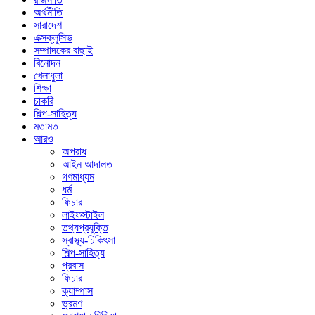
অর্থনীতি
সারাদেশ
এক্সক্লুসিভ
সম্পাদকের বাছাই
বিনোদন
খেলাধুলা
শিক্ষা
চাকরি
শিল্প-সাহিত্য
মতামত
আরও
অপরাধ
আইন আদালত
গণমাধ্যম
ধর্ম
ফিচার
লাইফস্টাইল
তথ্যপ্রযুক্তি
স্বাস্থ্য-চিকিৎসা
শিল্প-সাহিত্য
প্রবাস
ফিচার
ক্যাম্পাস
ভ্রমণ