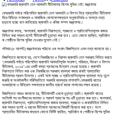
বেসরকারি পর্যায়ে পরিশোধিত জ্বালানি তেল আমদানি ও বিপণন নিয়ে প্রস্তাবিত নীতিমালা
ঘিরে বিভিন্ন গণমাধ্যম ও সামাজিক যোগাযোগমাধ্যমে অনুমাননির্ভর ও অসত্য তথ্য
ছড়ানো হচ্ছে বলে জানিয়েছে জ্বালানি ও খনিজ সম্পদ মন্ত্রণালয়।
মন্ত্রণালয় বলছে, ‘জনস্বার্থ, জ্বালানি নিরাপত্তা, স্বচ্ছতা ও প্রতিযোগিতামূলক বাজার
নিশ্চিত করা সম্ভব হলেই নীতিমালাটি চূড়ান্ত করা হবে। এতে কোনো ব্যক্তি, প্রতিষ্ঠান
বা গোষ্ঠীকে বিশেষ সুবিধা দেওয়ার সুযোগ নেই।’
শনিবার (৮ আগস্ট) মন্ত্রণালয়ের পাঠানো এক সংবাদ বিজ্ঞপ্তিতে এসব তথ্য জানানো হয়।
বিজ্ঞপ্তিতে জানানো হয়, দেশে নিরবচ্ছিন্ন ও নিরাপদ জ্বালানি তেল সরবরাহ নিশ্চিত করতে
‘বেসরকারি পর্যায়ে পরিশোধিত জ্বালানি আমদানিপূর্বক সংরক্ষণ, পরিবহন, বিতরণ ও বিপণন
নীতিমালা, ২০২৬’-এর একটি খসড়া প্রণয়নের উদ্যোগ নেওয়া হয়েছে। জ্বালানি
নিরাপত্তা নিশ্চিত করা এবং নিরবচ্ছিন্ন সরবরাহ ব্যবস্থা বজায় রাখাই প্রস্তাবিত
নীতিমালার প্রধান উদ্দেশ্য। একই সঙ্গে স্বচ্ছ ও প্রতিযোগিতামূলক ব্যবস্থা গড়ে তুলে
জরুরি বা সংকটকালীন পরিস্থিতিতে সরকারি ব্যবস্থার পাশাপাশি বেসরকারি খাতের
অবকাঠামো ও বিনিয়োগ সক্ষমতাকে জাতীয় স্বার্থে কাজে লাগানোর লক্ষ্য রয়েছে।
বিজ্ঞপ্তিতে আরও জানানো হয়, নীতিমালাটি এখনো চূড়ান্ত হয়নি। জ্বালানি খাতের
সংশ্লিষ্ট সব অংশীজনের মতামত ও পরামর্শ গ্রহণের পর এটি চূড়ান্ত করা হবে। জনস্বার্থ,
জ্বালানি নিরাপত্তা, প্রতিযোগিতামূলক বাজার ব্যবস্থা, স্বচ্ছতা ও জবাবদিহিতা নিশ্চিত
করা সম্ভব হলেই এ ধরনের নীতিমালা প্রণয়নের বিষয়টি বিবেচনা করা হবে। ফলে
প্রস্তাবিত নীতিমালার মাধ্যমে কোনো নির্দিষ্ট ব্যক্তি, প্রতিষ্ঠান বা গোষ্ঠীকে বিশেষ সুবিধা