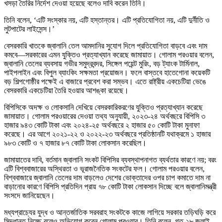
খসড়া তৈরির নির্দেশ দেওয়া হয়েছে বলেও দাবি করেন তিনি।
তিনি বলেন, ‘এটি সংস্কার নয়, এটি হস্তান্তর। এটি প্রতিযোগিতা নয়, এটি দুর্নীতি ও
লুটপাটের লাইসেন্স।’
বেসরকারি খাতকে জ্বালানি তেল আমদানির সুযোগ দিলে প্রতিযোগিতা বাড়বে এবং দাম
কমবে—সরকারের এমন যুক্তিও প্রত্যাখ্যান করেছে জামায়াত। গোলাম পরওয়ার বলেন,
জ্বালানি তেলের ব্যবসায় গভীর সমুদ্রবন্দর, সিঙ্গেল পয়েন্ট মুরিং, বড় ট্যাংক টার্মিনাল,
পাইপলাইন এবং বিপুল ব্যাংকিং সক্ষমতা প্রয়োজন। ফলে বাস্তবে হাতেগোনা কয়েকটি
বড় শিল্পগোষ্ঠীর পক্ষেই এ বাজারে প্রবেশ করা সম্ভব। এতে রাষ্ট্রীয় একচেটিয়া ভেঙে
বেসরকারি একচেটিয়া তৈরি হওয়ার আশঙ্কা রয়েছে।
বিপিসিকে অদক্ষ ও লোকসানি দেখিয়ে বেসরকারিকরণের যুক্তিও প্রত্যাখ্যান করেছে
জামায়াত। গোলাম পরওয়ারের দেওয়া তথ্য অনুযায়ী, ২০২৩-২৪ অর্থবছরে বিপিসি ৩
হাজার ৯৪৩ কোটি টাকা এবং ২০২৪-২৫ অর্থবছরে ২ হাজার ৫০ কোটি টাকা মুনাফা
করেছে। এর আগে ২০২১-২২ ও ২০২২-২৩ অর্থবছরে প্রতিষ্ঠানটি যথাক্রমে ১ হাজার
৯৮৩ কোটি ও ৭ হাজার ৮৭ কোটি টাকা লোকসান করেছিল।
জামায়াতের দাবি, বর্তমান জ্বালানি সংকট বিপিসির ব্যবস্থাপনাগত ব্যর্থতার কারণে নয়; বরং
এটি বিশ্ববাজারের অস্থিরতা ও ভূরাজনৈতিক সংকটের ফল। গোলাম পরওয়ার বলেন,
বিশ্ববাজারে জ্বালানি তেলের দাম বাড়লেও দেশের ভোক্তাদের ওপর চাপ কমাতে দাম না
বাড়ানোর কারণে বিপিসি প্রতিদিন প্রায় ৭৮ কোটি টাকা লোকসান দিচ্ছে বলে জ্বালানিমন্ত্রী
সংসদে জানিয়েছেন।
মধ্যপ্রাচ্যের যুদ্ধ ও আন্তর্জাতিক সরবরাহ সংকটকে কাজে লাগিয়ে সরকার তড়িঘড়ি করে
সিদ্ধান্ত নিচ্ছে বলেও অভিযোগ করেন গোলাম পরওয়ার। তিনি বলেন, গত ২৮ জুলাই