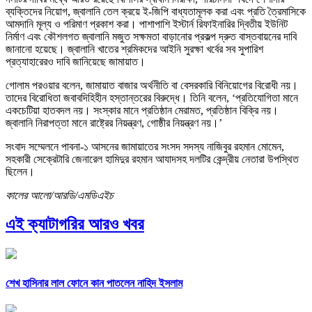
ব্যক্তিদের নিয়োগ, জ্বালানি তেল ক্রয়ে ই-জিপি বাধ্যতামূলক করা এবং প্রতি ত্রৈমাসিকে
আমদানি মূল্য ও পরিমাণ প্রকাশ করা। পাশাপাশি ইস্টার্ন রিফাইনারির দ্বিতীয় ইউনিট
নির্মাণ এবং কৌশলগত জ্বালানি মজুত সক্ষমতা বাড়ানোর প্রকল্প দ্রুত বাস্তবায়নের দাবি
জানানো হয়েছে। জ্বালানি খাতের শ্রমিকদের আইনি সুরক্ষা খর্বের সব সুপারিশ
প্রত্যাহারেরও দাবি জানিয়েছে জামায়াত।
গোলাম পরওয়ার বলেন, জামায়াত বাজার অর্থনীতি বা বেসরকারি বিনিয়োগের বিরোধী নয়।
তাদের বিরোধিতা জবাবদিহিহীন হস্তান্তরের বিরুদ্ধে। তিনি বলেন, ‘প্রতিযোগিতা মানে
একচেটিয়া হাতবদল নয়। সংস্কার মানে প্রতিষ্ঠান মেরামত, প্রতিষ্ঠান বিক্রি নয়।
জ্বালানি নিরাপত্তা মানে রাষ্ট্রের নিয়ন্ত্রণ, গোষ্ঠীর নিয়ন্ত্রণ নয়।’
সংবাদ সম্মেলনে পাবনা-১ আসনের জামায়াতের সংসদ সদস্য নাজিবুর রহমান মোমেন,
সহকারী সেক্রেটারি জেনারেল হামিদুর রহমান আযাদসহ দলটির কেন্দ্রীয় নেতারা উপস্থিত
ছিলেন।
কালের আলো/আরডি/এমডিএইচ
এই ক্যাটাগরির আরও খবর
শেখ হাসিনার লাল ফোনে কান পাতলেন নাহিদ ইসলাম