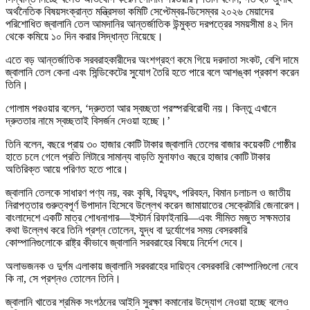
অর্থনৈতিক বিষয়সংক্রান্ত মন্ত্রিসভা কমিটি সেপ্টেম্বর-ডিসেম্বর ২০২৬ মেয়াদের
পরিশোধিত জ্বালানি তেল আমদানির আন্তর্জাতিক উন্মুক্ত দরপত্রের সময়সীমা ৪২ দিন
থেকে কমিয়ে ১০ দিন করার সিদ্ধান্ত নিয়েছে।
এতে বড় আন্তর্জাতিক সরবরাহকারীদের অংশগ্রহণ কমে গিয়ে দরদাতা সংকট, বেশি দামে
জ্বালানি তেল কেনা এবং সিন্ডিকেটের সুযোগ তৈরি হতে পারে বলে আশঙ্কা প্রকাশ করেন
তিনি।
গোলাম পরওয়ার বলেন, ‘দ্রুততা আর স্বচ্ছতা পরস্পরবিরোধী নয়। কিন্তু এখানে
দ্রুততার নামে স্বচ্ছতাই বিসর্জন দেওয়া হচ্ছে।’
তিনি বলেন, বছরে প্রায় ৩০ হাজার কোটি টাকার জ্বালানি তেলের বাজার কয়েকটি গোষ্ঠীর
হাতে চলে গেলে প্রতি লিটারে সামান্য বাড়তি মুনাফাও বছরে হাজার কোটি টাকার
অতিরিক্ত আয়ে পরিণত হতে পারে।
জ্বালানি তেলকে সাধারণ পণ্য নয়, বরং কৃষি, বিদ্যুৎ, পরিবহন, বিমান চলাচল ও জাতীয়
নিরাপত্তার গুরুত্বপূর্ণ উপাদান হিসেবে উল্লেখ করেন জামায়াতের সেক্রেটারি জেনারেল।
বাংলাদেশে একটি মাত্র শোধনাগার—ইস্টার্ন রিফাইনারি—এবং সীমিত মজুত সক্ষমতার
কথা উল্লেখ করে তিনি প্রশ্ন তোলেন, যুদ্ধ বা দুর্যোগের সময় বেসরকারি
কোম্পানিগুলোকে রাষ্ট্র কীভাবে জ্বালানি সরবরাহের বিষয়ে নির্দেশ দেবে।
অলাভজনক ও দুর্গম এলাকায় জ্বালানি সরবরাহের দায়িত্ব বেসরকারি কোম্পানিগুলো নেবে
কি না, সে প্রশ্নও তোলেন তিনি।
জ্বালানি খাতের শ্রমিক সংগঠনের আইনি সুরক্ষা কমানোর উদ্যোগ নেওয়া হচ্ছে বলেও