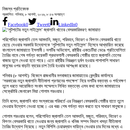
নিজস্ব প্রতিবেদক
প্রকাশিত: শনিবার, ৮ আগস্ট, ২০২৬, ৮:৫৬ অপরাহ্ণ
Facebook
0
Tweet
0
LinkedIn
0
পরিশোধিত জ্বালানি তেল আমদানি, মজুত, পরিবহন, বিতরণ ও বিপণন বেসরকারি খাতে
ছেড়ে দেওয়ার সরকারি উদ্যোগকে ‘লুটপাটের নতুন লাইসেন্স’ হিসেবে আখ্যায়িত করেছে
বাংলাদেশ জামায়াতে ইসলামী। দলটির অভিযোগ, রাষ্ট্রীয় একচেটিয়া ভেঙে প্রতিযোগিতা
তৈরির নামে শেষ পর্যন্ত কয়েকটি প্রভাবশালী বেসরকারি গোষ্ঠীর হাতে জ্বালানি তেলের
বাজার তুলে দেওয়া হতে পারে। এতে রাষ্ট্রীয় নিয়ন্ত্রণ দুর্বল হওয়ার পাশাপাশি সাধারণ
মানুষের ওপর বাড়তি ব্যয়ের চাপ তৈরি হওয়ার আশঙ্কা রয়েছে।
শনিবার (৮ আগস্ট) বিকেলে রাজধানীর মগবাজারে জামায়াতের কেন্দ্রীয় কার্যালয়ে
‘সরকারের নতুন জ্বালানি নীতিমালা প্রণয়নের পদক্ষেপ’ নিয়ে দলটির বক্তব্য ও পর্যবেক্ষণ
তুলে ধরতে আয়োজিত সংবাদ সম্মেলনে লিখিত বক্তব্যে এসব কথা বলেন জামায়াতের
সেক্রেটারি জেনারেল মিয়া গোলাম পরওয়ার।
তিনি বলেন, জ্বালানি খাত সংস্কারের পরিবর্তে এর নিয়ন্ত্রণ বেসরকারি গোষ্ঠীর হাতে তুলে
দেওয়ার উদ্যোগ নেওয়া হচ্ছে। এর খরচ শেষ পর্যন্ত বহন করতে হবে সাধারণ মানুষকে।
গোলাম পরওয়ার বলেন, পরিশোধিত জ্বালানি তেল আমদানি, মজুত, পরিবহন, বিতরণ ও
বিপণন বেসরকারি খাতে দেওয়ার জন্য জ্বালানি ও খনিজ সম্পদ বিভাগ খসড়া নীতিমালা
তৈরির উদ্যোগ নিয়েছে। নতুন বিপিসি চেয়ারম্যান দায়িত্ব নেওয়ার চার দিনের মধ্যে এ