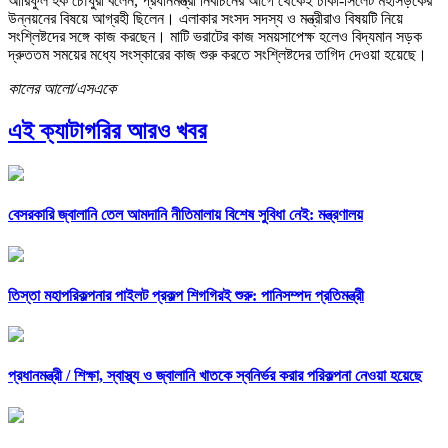
আরিফুল হক চৌধুরী বলেন, প্রধানমন্ত্রী নির্বাচনের আগে থেকেই ঢাকা-সিলেট মহাসড়কের
উন্নয়নের বিষয়ে আগ্রহী ছিলেন। এলাকার সংসদ সদস্য ও মন্ত্রীরাও বিষয়টি নিয়ে
সংশ্লিষ্টদের সঙ্গে কাজ করছেন। মাটি ভরাটের কাজ সময়সাপেক্ষ হলেও বিদ্যমান সড়ক
দ্রুততম সময়ের মধ্যে সংস্কারের কাজ শুরু করতে সংশ্লিষ্টদের তাগিদ দেওয়া হয়েছে।
কালের আলো/এসএকে
এই ক্যাটাগরির আরও খবর
বেসরকারি জ্বালানি তেল আমদানি নীতিমালায় বিশেষ সুবিধা নেই: মন্ত্রণালয়
তিস্তা মহাপরিকল্পনার পাইলট প্রকল্প শিগগিরই শুরু: পানিসম্পদ প্রতিমন্ত্রী
প্রধানমন্ত্রী /
শিক্ষা, স্বাস্থ্য ও জ্বালানি খাতকে স্বনির্ভর করার পরিকল্পনা নেওয়া হয়েছে