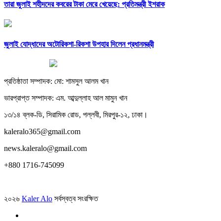
তারা জুলাই শহীদদের কবরের টাকা মেরে খেয়েছে: প্রতিমন্ত্রী ইশরাক
জুলাই যোদ্ধাদের অটোরিকশা-রিকশা উপহার দিলেন প্রধানমন্ত্রী
প্রতিষ্ঠাতা সম্পাদক: মো: শামসুল আলম খান
ভারপ্রাপ্ত সম্পাদক: এম. আব্দুল্লাহ আল মামুন খান
১৩/১৪ ব্লক-ডি, সিরামিক রোড, পল্লবী, মিরপুর-১২, ঢাকা।
kaleralo365@gmail.com
news.kaleralo@gmail.com
+880 1716-745099
২০২৬
Kaler Alo
সর্বস্বত্ব সংরক্ষিত