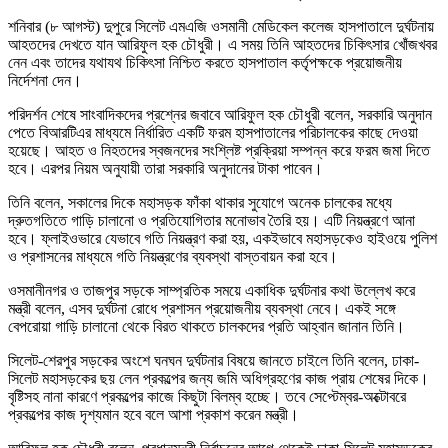
শনিবার (৮ আগস্ট) দুপুরে সিলেট এমএজি ওসমানী মেডিকেল কলেজ হাসপাতালে দুর্ঘটনায়
আহতদের দেখতে যান আরিফুল হক চৌধুরী। এ সময় তিনি আহতদের চিকিৎসার খোঁজখবর
নেন এবং তাদের যথাযথ চিকিৎসা নিশ্চিত করতে হাসপাতাল কর্তৃপক্ষকে প্রয়োজনীয়
নির্দেশনা দেন।
পরিদর্শন শেষে সাংবাদিকদের প্রশ্নের জবাবে আরিফুল হক চৌধুরী বলেন, সরকারি অনুদান
পেতে বিআরটিএর মাধ্যমে নির্ধারিত একটি ফরম হাসপাতালের পরিচালকের কাছে দেওয়া
হয়েছে। আহত ও নিহতদের স্বজনদের সংশ্লিষ্ট প্রক্রিয়া সম্পন্ন করে ফরম জমা দিতে
হবে। এরপর নিয়ম অনুযায়ী তারা সরকারি অনুদানের টাকা পাবেন।
তিনি বলেন, সকালের দিকে মহাসড়ক ফাঁকা থাকার সুযোগে অনেক চালকের মধ্যে
দ্রুতগতিতে গাড়ি চালানো ও প্রতিযোগিতার মনোভাব তৈরি হয়। এটি নিয়ন্ত্রণে আনা
হবে। ফ্লাইওভারে যেভাবে গতি নিয়ন্ত্রণ করা হয়, একইভাবে মহাসড়কেও হাইওয়ে পুলিশ
ও প্রশাসনের মাধ্যমে গতি নিয়ন্ত্রণের ব্যবস্থা বাস্তবায়ন করা হবে।
ওসমানীনগর ও তাজপুর সড়কে সাম্প্রতিক সময়ে একাধিক দুর্ঘটনার কথা উল্লেখ করে
মন্ত্রী বলেন, এসব দুর্ঘটনা রোধে প্রশাসন প্রয়োজনীয় ব্যবস্থা নেবে। একই সঙ্গে
বেপরোয়া গাড়ি চালানো থেকে বিরত থাকতে চালকদের প্রতি আহ্বান জানান তিনি।
সিলেট-শেরপুর সড়কের অংশে ঘনঘন দুর্ঘটনার বিষয়ে জানতে চাইলে তিনি বলেন, ঢাকা-
সিলেট মহাসড়কের ছয় লেন প্রকল্পের জন্য জমি অধিগ্রহণের কাজ প্রায় শেষের দিকে।
বৃষ্টিসহ নানা কারণে প্রকল্পের কাজে কিছুটা বিলম্ব হচ্ছে। তবে সেপ্টেম্বর-অক্টোবরে
প্রকল্পের কাজ দৃশ্যমান হবে বলে আশা প্রকাশ করেন মন্ত্রী।