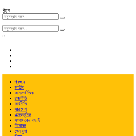
খুঁজুন
,
,
প্রচ্ছদ
জাতীয়
আন্তর্জাতিক
রাজনীতি
অর্থনীতি
সারাদেশ
এক্সক্লুসিভ
সম্পাদকের বাছাই
বিনোদন
খেলাধুলা