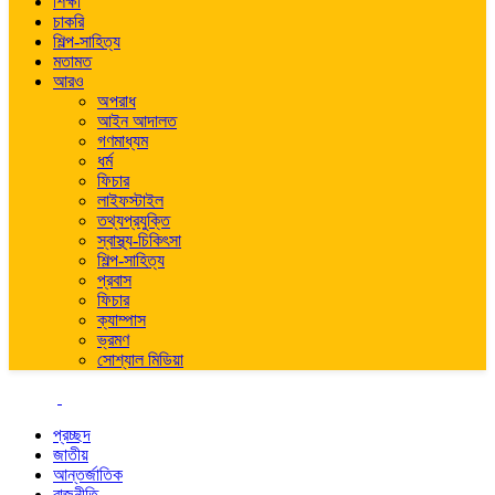
শিক্ষা
চাকরি
শিল্প-সাহিত্য
মতামত
আরও
অপরাধ
আইন আদালত
গণমাধ্যম
ধর্ম
ফিচার
লাইফস্টাইল
তথ্যপ্রযুক্তি
স্বাস্থ্য-চিকিৎসা
শিল্প-সাহিত্য
প্রবাস
ফিচার
ক্যাম্পাস
ভ্রমণ
সোশ্যাল মিডিয়া
প্রচ্ছদ
জাতীয়
আন্তর্জাতিক
রাজনীতি