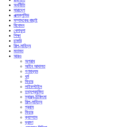
অর্থনীতি
সারাদেশ
এক্সক্লুসিভ
সম্পাদকের বাছাই
বিনোদন
খেলাধুলা
শিক্ষা
চাকরি
শিল্প-সাহিত্য
মতামত
আরও
অপরাধ
আইন আদালত
গণমাধ্যম
ধর্ম
ফিচার
লাইফস্টাইল
তথ্যপ্রযুক্তি
স্বাস্থ্য-চিকিৎসা
শিল্প-সাহিত্য
প্রবাস
ফিচার
ক্যাম্পাস
ভ্রমণ