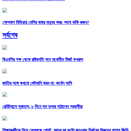
সোশ্যাল মিডিয়ায় মেসির বাবার মৃত্যুর খবর: সত্য নাকি গুজব?
সর্বশেষ
বিএনপির পক্ষ থেকে রাষ্ট্রপতি পদে মনোনীত মির্জা ফখরুল
জাতির সঙ্গে কখনো বেঈমানি করব না: কর্নেল অলি
রেমিট্যান্সে সুবাতাস, ৮ দিনে যত ডলার পাঠালেন প্রবাসীরা
শিক্ষামন্ত্রীকে নিয়ে ফেসবুকে পোস্ট, আব্দুর রব ভুট্টো-জাওয়াদ নির্ঝরের বিরুদ্ধে থানায় জিডি