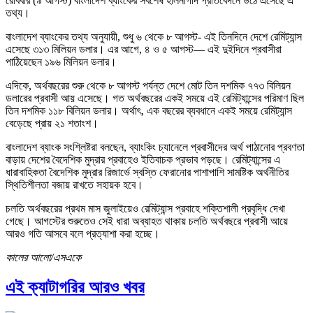
রোববার (৯ আগস্ট) বাংলাদেশ ব্যাংকের সবশেষ হালনাগাদ প্রতিবেদনে উঠে এসেছে এ
তথ্য।
বাংলাদেশ ব্যাংকের তথ্য অনুযায়ী, শুধু ৬ থেকে ৮ আগস্ট- এই তিনদিনে দেশে রেমিট্যান্স
এসেছে ৩১৩ মিলিয়ন ডলার। এর আগে, ৪ ও ৫ আগস্ট— এই দুইদিনে প্রবাসীরা
পাঠিয়েছেন ১৯৬ মিলিয়ন ডলার।
এদিকে, অর্থবছরের শুরু থেকে ৮ আগস্ট পর্যন্ত দেশে মোট তিন দশমিক ৭৭৩ বিলিয়ন
ডলারের প্রবাসী আয় এসেছে। গত অর্থবছরের একই সময়ে এই রেমিট্যান্সের পরিমাণ ছিল
তিন দশমিক ১১৮ বিলিয়ন ডলার। অর্থাৎ, এক বছরের ব্যবধানে একই সময়ে রেমিট্যান্স
বেড়েছে প্রায় ২১ শতাংশ।
বাংলাদেশ ব্যাংক সংশ্লিষ্টরা বলছেন, ব্যাংকিং চ্যানেলে প্রবাসীদের অর্থ পাঠানোর প্রবণতা
বাড়ায় দেশের বৈদেশিক মুদ্রার প্রবাহেও ইতিবাচক প্রভাব পড়ছে। রেমিট্যান্সের এ
ধারাবাহিকতা বৈদেশিক মুদ্রার রিজার্ভে স্বস্তি ফেরানোর পাশাপাশি সামষ্টিক অর্থনীতির
স্থিতিশীলতা বজায় রাখতে সহায়ক হবে।
চলতি অর্থবছরের প্রথম মাস জুলাইয়েও রেমিট্যান্স প্রবাহে শক্তিশালী প্রবৃদ্ধি দেখা
গেছে। আগস্টের শুরুতেও সেই ধারা অব্যাহত থাকায় চলতি অর্থবছরে প্রবাসী আয়ে
আরও গতি আসবে বলে প্রত্যাশা করা হচ্ছে।
কালের আলো/এসএকে
এই ক্যাটাগরির আরও খবর