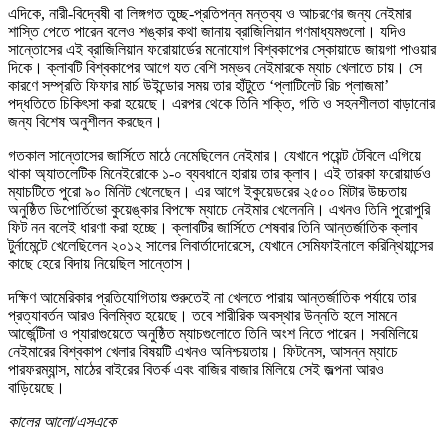
এদিকে, নারী-বিদ্বেষী বা লিঙ্গগত তুচ্ছ-প্রতিপন্ন মন্তব্য ও আচরণের জন্য নেইমার
শাস্তি পেতে পারেন বলেও শঙ্কার কথা জানায় ব্রাজিলিয়ান গণমাধ্যমগুলো। যদিও
সান্তোসের এই ব্রাজিলিয়ান ফরোয়ার্ডের মনোযোগ বিশ্বকাপের স্কোয়াডে জায়গা পাওয়ার
দিকে। ক্লাবটি বিশ্বকাপের আগে যত বেশি সম্ভব নেইমারকে ম্যাচ খেলাতে চায়। সে
কারণে সম্প্রতি ফিফার মার্চ উইন্ডোর সময় তার হাঁটুতে ‘প্লাটিলেট রিচ প্লাজমা’
পদ্ধতিতে চিকিৎসা করা হয়েছে। এরপর থেকে তিনি শক্তি, গতি ও সহনশীলতা বাড়ানোর
জন্য বিশেষ অনুশীলন করছেন।
গতকাল সান্তোসের জার্সিতে মাঠে নেমেছিলেন নেইমার। যেখানে পয়েন্ট টেবিলে এগিয়ে
থাকা অ্যাতলেটিক মিনেইরোকে ১-০ ব্যবধানে হারায় তার ক্লাব। এই তারকা ফরোয়ার্ডও
ম্যাচটিতে পুরো ৯০ মিনিট খেলেছেন। এর আগে ইকুয়েডরের ২৫০০ মিটার উচ্চতায়
অনুষ্ঠিত ডিপোর্তিভো কুয়েঙ্কার বিপক্ষে ম্যাচে নেইমার খেলেননি। এখনও তিনি পুরোপুরি
ফিট নন বলেই ধারণা করা হচ্ছে। ক্লাবটির জার্সিতে শেষবার তিনি আন্তর্জাতিক ক্লাব
টুর্নামেন্টে খেলেছিলেন ২০১২ সালের লিবার্তাদোরেসে, যেখানে সেমিফাইনালে করিন্থিয়ান্সের
কাছে হেরে বিদায় নিয়েছিল সান্তোস।
দক্ষিণ আমেরিকার প্রতিযোগিতায় শুরুতেই না খেলতে পারায় আন্তর্জাতিক পর্যায়ে তার
প্রত্যাবর্তন আরও বিলম্বিত হয়েছে। তবে শারীরিক অবস্থার উন্নতি হলে সামনে
আর্জেন্টিনা ও প্যারাগুয়েতে অনুষ্ঠিত ম্যাচগুলোতে তিনি অংশ নিতে পারেন। সবমিলিয়ে
নেইমারের বিশ্বকাপ খেলার বিষয়টি এখনও অনিশ্চয়তায়। ফিটনেস, আসন্ন ম্যাচে
পারফরম্যান্স, মাঠের বাইরের বিতর্ক এবং বাজির বাজার মিলিয়ে সেই জল্পনা আরও
বাড়িয়েছে।
কালের আলো/এসএকে