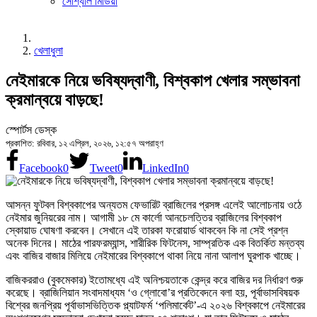
সোশ্যাল মিডিয়া
খেলাধুলা
নেইমারকে নিয়ে ভবিষ্যদ্বাণী, বিশ্বকাপ খেলার সম্ভাবনা
ক্রমান্বয়ে বাড়ছে!
স্পোর্টস ডেস্ক
প্রকাশিত: রবিবার, ১২ এপ্রিল, ২০২৬, ১২:৫৭ অপরাহ্ণ
Facebook
0
Tweet
0
LinkedIn
0
আসন্ন ফুটবল বিশ্বকাপের অন্যতম ফেভারিট ব্রাজিলের প্রসঙ্গ এলেই আলোচনায় ওঠে
নেইমার জুনিয়রের নাম। আগামী ১৮ মে কার্লো আনচেলত্তির ব্রাজিলের বিশ্বকাপ
স্কোয়াড ঘোষণা করবেন। সেখানে এই তারকা ফরোয়ার্ড থাকবেন কি না সেই প্রশ্ন
অনেক দিনের। মাঠের পারফরম্যান্স, শারীরিক ফিটনেস, সাম্প্রতিক এক বিতর্কিত মন্তব্য
এবং বাজির বাজার মিলিয়ে নেইমারের বিশ্বকাপে থাকা নিয়ে নানা আলাপ ঘুরপাক খাচ্ছে।
বাজিকররাও (বুকমেকার) ইতোমধ্যে এই অনিশ্চয়তাকে কেন্দ্র করে বাজির দর নির্ধারণ শুরু
করেছে। ব্রাজিলিয়ান সংবাদমাধ্যম ‘ও গ্লোবো’র প্রতিবেদনে বলা হয়, পূর্বাভাসবিষয়ক
বিশ্বের জনপ্রিয় পূর্বাভাসভিত্তিক প্ল্যাটফর্ম ‘পলিমার্কেট’-এ ২০২৬ বিশ্বকাপে নেইমারের