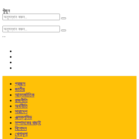
খুঁজুন
,
,
প্রচ্ছদ
জাতীয়
আন্তর্জাতিক
রাজনীতি
অর্থনীতি
সারাদেশ
এক্সক্লুসিভ
সম্পাদকের বাছাই
বিনোদন
খেলাধুলা