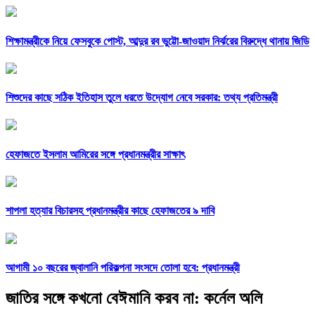
শিক্ষামন্ত্রীকে নিয়ে ফেসবুকে পোস্ট, আব্দুর রব ভুট্টো-জাওয়াদ নির্ঝরের বিরুদ্ধে থানায় জিডি
শিশুদের কাছে সঠিক ইতিহাস তুলে ধরতে উদ্যোগ নেবে সরকার: তথ্য প্রতিমন্ত্রী
হেফাজতে ইসলাম আমিরের সঙ্গে প্রধানমন্ত্রীর সাক্ষাৎ
শাপলা হত্যার বিচারসহ প্রধানমন্ত্রীর কাছে হেফাজতের ৯ দাবি
আগামী ১০ বছরের জ্বালানি পরিকল্পনা সংসদে তোলা হবে: প্রধানমন্ত্রী
জাতির সঙ্গে কখনো বেঈমানি করব না: কর্নেল অলি