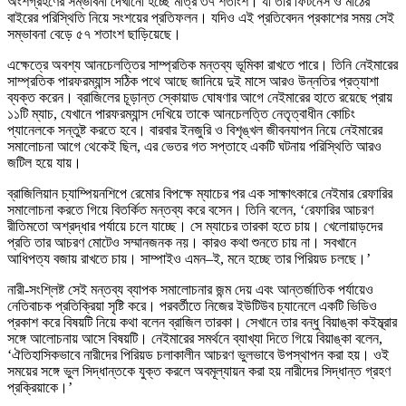
অংশগ্রহণের সম্ভাবনা দেখানো হচ্ছে মাত্র ৩৭ শতাংশ। যা তার ফিটনেস ও মাঠের
বাইরের পরিস্থিতি নিয়ে সংশয়ের প্রতিফলন। যদিও এই প্রতিবেদন প্রকাশের সময় সেই
সম্ভাবনা বেড়ে ৫৭ শতাংশ ছাড়িয়েছে।
এক্ষেত্রে অবশ্য আনচেলত্তির সাম্প্রতিক মন্তব্য ভূমিকা রাখতে পারে। তিনি নেইমারের
সাম্প্রতিক পারফরম্যান্স সঠিক পথে আছে জানিয়ে দুই মাসে আরও উন্নতির প্রত্যাশা
ব্যক্ত করেন। ব্রাজিলের চূড়ান্ত স্কোয়াড ঘোষণার আগে নেইমারের হাতে রয়েছে প্রায়
১১টি ম্যাচ, যেখানে পারফরম্যান্স দেখিয়ে তাকে আনচেলত্তি নেতৃত্বাধীন কোচিং
প্যানেলকে সন্তুষ্ট করতে হবে। বারবার ইনজুরি ও বিশৃঙ্খল জীবনযাপন নিয়ে নেইমারের
সমালোচনা আগে থেকেই ছিল, এর ভেতর গত সপ্তাহে একটি ঘটনায় পরিস্থিতি আরও
জটিল হয়ে যায়।
ব্রাজিলিয়ান চ্যাম্পিয়নশিপে রেমোর বিপক্ষে ম্যাচের পর এক সাক্ষাৎকারে নেইমার রেফারির
সমালোচনা করতে গিয়ে বিতর্কিত মন্তব্য করে বসেন। তিনি বলেন, ‘রেফারির আচরণ
রীতিমতো অশ্রদ্ধার পর্যায়ে চলে যাচ্ছে। সে ম্যাচের তারকা হতে চায়। খেলোয়াড়দের
প্রতি তার আচরণ মোটেও সম্মানজনক নয়। কারও কথা শুনতে চায় না। সবখানে
আধিপত্য বজায় রাখতে চায়। সাম্পাইও এমন–ই, মনে হচ্ছে তার পিরিয়ড চলছে।’
নারী-সংশ্লিষ্ট সেই মন্তব্য ব্যাপক সমালোচনার জন্ম দেয় এবং আন্তর্জাতিক পর্যায়েও
নেতিবাচক প্রতিক্রিয়া সৃষ্টি করে। পরবর্তীতে নিজের ইউটিউব চ্যানেলে একটি ভিডিও
প্রকাশ করে বিষয়টি নিয়ে কথা বলেন ব্রাজিল তারকা। সেখানে তার বন্ধু বিয়াঙ্কা কইম্ব্রার
সঙ্গে আলোচনায় আসে বিষয়টি। নেইমারের সমর্থনে ব্যাখ্যা দিতে গিয়ে বিয়াঙ্কা বলেন,
‘ঐতিহাসিকভাবে নারীদের পিরিয়ড চলাকালীন আচরণ ভুলভাবে উপস্থাপন করা হয়। ওই
সময়ের সঙ্গে ভুল সিদ্ধান্তকে যুক্ত করলে অবমূল্যায়ন করা হয় নারীদের সিদ্ধান্ত গ্রহণ
প্রক্রিয়াকে।’