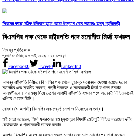
শিশুদের কাছে সঠিক ইতিহাস তুলে ধরতে উদ্যোগ নেবে সরকার: তথ্য প্রতিমন্ত্রী
বিএনপির পক্ষ থেকে রাষ্ট্রপতি পদে মনোনীত মির্জা ফখরুল
নিজস্ব প্রতিবেদক
প্রকাশিত: রবিবার, ৯ আগস্ট, ২০২৬, ৭:২০ অপরাহ্ণ
Facebook
0
Tweet
0
LinkedIn
0
আসন্ন রাষ্ট্রপতি নির্বাচনে বিএনপির পক্ষ থেকে চূড়ান্ত মনোনয়ন দেওয়া হয়েছে দলের
মহাসচিব এবং স্থানীয় সরকার, পল্লী উন্নয়ন ও সমবায়মন্ত্রী মির্জা ফখরুল ইসলাম
আলমগীরকে। এর মধ্য দিয়ে দেশের আগামী রাষ্ট্রপতি হওয়ার পথে অনেকটা নিশ্চিতভাবেই
এগিয়ে গেলেন তিনি।
রোববার (৯ আগস্ট) বিএনপির এক জ্যেষ্ঠ নেতা জানিয়েছেন এ তথ্য।
ওই নেতা বলেছেন, মির্জা ফখরুলের নাম চূড়ান্তের বিষয়টি মোটামুটি নিশ্চিত করেছেন দলীয়
চেয়ারম্যান ও প্রধানমন্ত্রী তারেক রহমান।
অবশ্য, বিএনপির আরও কয়েকজন জ্যেষ্ঠ নেতার সঙ্গে যোগাযোগের পর তারা বলছেন,