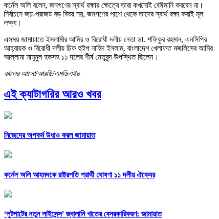
কর্নেল অলি বলেন, জনগণের স্বার্থ রক্ষার ক্ষেত্রে তারা কখনোই বেঈমানি করবেন না।
নির্বাচনে জয়-পরাজয় বড় বিষয় নয়, জনগণের পাশে থেকে তাদের স্বার্থ রক্ষা করাই মূল
লক্ষ্য।
এসময় জামায়াতে ইসলামীর আমির ও বিরোধী দলীয় নেতা ডা. শফিকুর রহমান, এনসিপির
আহ্বায়ক ও বিরোধী দলীয় চিফ হুইপ নাহিদ ইসলাম, বাংলাদেশ খেলাফত মজলিসের আমির
আল্লামা মামুনুল হকসহ ১১ দলের শীর্ষ নেতৃবৃন্দ উপস্থিত ছিলেন।
কালের আলো/আরডি/এমডিএইচ
এই ক্যাটাগরির আরও খবর
নিজেদের অপকর্ম উধাও করল জামায়াত
কর্নেল অলি আহমদকে রাষ্ট্রপতি প্রার্থী ঘোষণা ১১ দলীয় ঐক্যের
‘লুটপাটের নতুন লাইসেন্স’ জ্বালানি খাতের বেসরকারিকরণ: জামায়াত