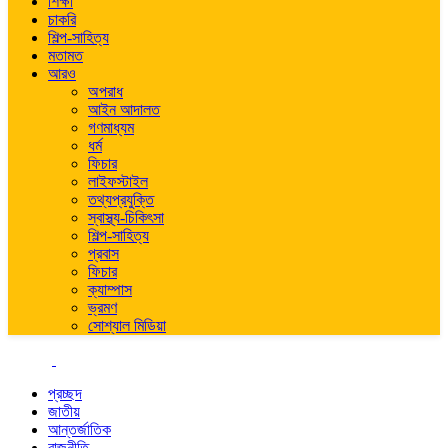
শিক্ষা
চাকরি
শিল্প-সাহিত্য
মতামত
আরও
অপরাধ
আইন আদালত
গণমাধ্যম
ধর্ম
ফিচার
লাইফস্টাইল
তথ্যপ্রযুক্তি
স্বাস্থ্য-চিকিৎসা
শিল্প-সাহিত্য
প্রবাস
ফিচার
ক্যাম্পাস
ভ্রমণ
সোশ্যাল মিডিয়া
প্রচ্ছদ
জাতীয়
আন্তর্জাতিক
রাজনীতি