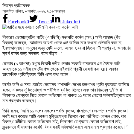
নিজস্ব প্রতিবেদক
প্রকাশিত: রবিবার, ৯ আগস্ট, ২০২৬, ৭:১৬ অপরাহ্ণ
Facebook
0
Tweet
0
LinkedIn
0
লিবারেল ডেমোক্রেটিক পার্টির (এলডিপি) সভাপতি কর্নেল (অব.) অলি আহমদ (বীর
বিক্রম) বলেছেন, ‘আমাদের জায়গা থেকে এই জাতির সঙ্গে কখনো বেঈমানি করব না,
ইনশাআল্লাহ। মানুষের জন্য যেটা ভালো, আমরা হারব বা জিতব এটা প্রশ্ন না, জনগণের
স্বার্থ রক্ষার জন্য সবসময় পাশে দাঁড়াব।’
রোববার (৯ আগস্ট) দুপুরে বিরোধী দলীয় নেতার সরকারি বাসভবনে এক বৈঠকে অলি
আহমদকে ১১ দলীয় জোটের পক্ষ থেকে রাষ্ট্রপতি প্রার্থী ঘোষণা করা হয়। এরপর
তাৎক্ষণিক প্রতিক্রিয়ায় তিনি এসব কথা বলেন।
কর্নেল অলি এ সময় জোটের নেতাদের পাশাপাশি দেশের জনগণের প্রতি কৃতজ্ঞতা জানিয়ে
বলেন, একজন মুক্তিযোদ্ধা ও পরীক্ষিত ব্যক্তি হিসেবে এবং তার বিরুদ্ধে দুর্নীতি বা
শিক্ষাগত যোগ্যতা নিয়ে কোনো অভিযোগ না থাকায় ১১ দলের নেতারা সর্বসম্মতিক্রমে তার
নাম প্রস্তাব করেছেন।
তিনি বলেন, ‘আমি ১১ দলের সকলের প্রতি কৃতজ্ঞ, বাংলাদেশের জনগণের প্রতি কৃতজ্ঞ।
সবাই মনে করেছে আমি একজন মুক্তিযোদ্ধা হিসেবে এবং পরীক্ষিত একজন লোক, যার
বিরুদ্ধে দুর্নীতির কোনো অভিযোগ নাই, শিক্ষাগত যোগ্যতার কোনো অভিযোগ নাই,
সুন্দরভাবে জীবনযাপন করেছি বিধায় সবাই সর্বসম্মতিক্রমে আমার নাম প্রস্তাব করেছে।’