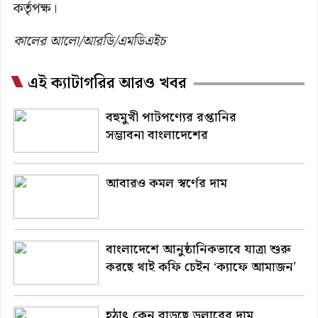
কর্তৃপক্ষ।
কালের আলো/আরডি/এমডিএইচ
এই ক্যাটাগরির আরও খবর
বহুমুখী পাটপণ্যের রপ্তানির
সম্ভাবনা বাংলাদেশের
আবারও কমল স্বর্ণের দাম
বাংলাদেশে আনুষ্ঠানিকভাবে যাত্রা শুরু
করছে থাই কফি চেইন ‘ক্যাফে আমাজন’
হঠাৎ কেন বাড়ছে ডলারের দাম