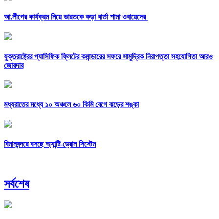
আ.লীগের কার্যক্রম নিয়ে ভারতকে কড়া বার্তা শামা ওবায়েদের
যুক্তরাষ্ট্রের প্যাসিফিক ফ্লিটের কমান্ডারের সফরে সামুদ্রিক নিরাপত্তা সহযোগিতা আরও
জোরদার
মধ্যরাতের মধ্যে ১০ অঞ্চলে ৬০ কিমি বেগে ঝড়ের শঙ্কা
বিমানবন্দরে বসছে অ্যান্টি-ড্রোন সিস্টেম
সর্বশেষ