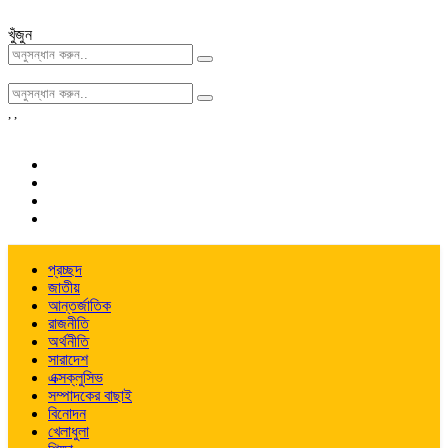
খুঁজুন
,
,
প্রচ্ছদ
জাতীয়
আন্তর্জাতিক
রাজনীতি
অর্থনীতি
সারাদেশ
এক্সক্লুসিভ
সম্পাদকের বাছাই
বিনোদন
খেলাধুলা