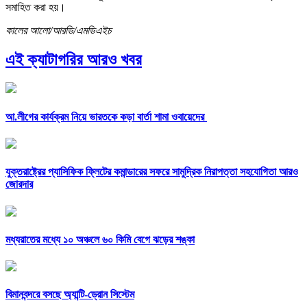
সমাহিত করা হয়।
কালের আলো/আরডি/এমডিএইচ
এই ক্যাটাগরির আরও খবর
আ.লীগের কার্যক্রম নিয়ে ভারতকে কড়া বার্তা শামা ওবায়েদের
যুক্তরাষ্ট্রের প্যাসিফিক ফ্লিটের কমান্ডারের সফরে সামুদ্রিক নিরাপত্তা সহযোগিতা আরও
জোরদার
মধ্যরাতের মধ্যে ১০ অঞ্চলে ৬০ কিমি বেগে ঝড়ের শঙ্কা
বিমানবন্দরে বসছে অ্যান্টি-ড্রোন সিস্টেম