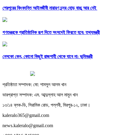
শেরপুরের কিংবদন্তি আইনজীবী নারায়ণ চন্দ্র হোড় বাচ্চু আর নেই
গণতন্ত্রকে প্রাতিষ্ঠানিক রূপ দিতে সংসদেই ফিরতে হবে: তথ্যমন্ত্রী
নেসকো কেন, কোনো কিছুই রাজশাহী থেকে যাবে না: ভূমিমন্ত্রী
প্রতিষ্ঠাতা সম্পাদক: মো: শামসুল আলম খান
ভারপ্রাপ্ত সম্পাদক: এম. আব্দুল্লাহ আল মামুন খান
১৩/১৪ ব্লক-ডি, সিরামিক রোড, পল্লবী, মিরপুর-১২, ঢাকা।
kaleralo365@gmail.com
news.kaleralo@gmail.com