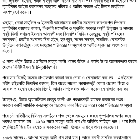
ডা. জুবাইদা রহমান, শহীদ মাহবুব আলী খানের নাতনি ও প্রধানমন্ত্রী তারেক রহমানের তনয়া
ব্যারিস্টার জাইমা রহমানসহ মরহুমের পরিবার ও আত্মীয় স্বজন এই মিলাদ মাহফিলে
অংশগ্রহণ করেন।
এছাড়া, দোয়া মাহফিল ও ইসলামী আলোচনায় জাতীয় সংসদের ভারপ্রাপ্ত স্পিকার
ব্যারিস্টার কায়সার কামাল, বিএনপি মহাসচিব ও স্থানীয় সরকার পল্লী উন্নয়ন ও সমবায়
মন্ত্রী মির্জা ফখরুল ইসলাম আলমগীরসহ বিএনপির সিনিয়র নেতৃবৃন্দ, মন্ত্রী পরিষদের
সদস্যবর্গ, জাতীয় সংসদের চিফ হুইপ, হুইপবৃন্দ, সংসদ সদস্য, সামরিক- বেসামরিক
ঊর্ধ্বতন কর্মকর্তাবৃন্দ এবং মরহুমের পরিবারের সদস্যগণ ও আত্মীয়-স্বজনরা অংশ নেন
এতে।
এ সময় শহীদ রিয়ার এডমিরাল মাহবুব আলী খানের জীবন ও কর্মের উপর আলোকপাত করেন
দেশের বিশিষ্ট ইসলামী চিন্তাবিদগণ।
পরে তার বিদেহী আত্মার মাগফেরাত কামনা করে দোয়া ও মোনাজাত করা হয়। একইসঙ্গে
শহীদ রাষ্ট্রপতি জিয়াউর রহমান, তিন বারের সাবেক প্রধানমন্ত্রী বেগম খালেদা জিয়া ও
আরাফাত রহমান কোকোর বিদেহী আত্মার মাগফেরাত কামনা করেও মোনাজাত করা হয়।
উল্লেখ্য, রিয়ার অ্যাডমিরাল মাহবুব আলী খান প্রধানমন্ত্রী তারেক রহমানের শশুর।
সকালে বনানী সামরিক কবরাস্থানে মরহুমের কবর জিয়ারত করেন তার পরিবারের সদস্যরা।
পরে নৌ বাহিনীসহ বিভিন্ন সংগঠনের পক্ষ থেকে মরুহমের কবরে পুস্পমাল্য অর্পন করে
শ্রদ্ধা জানানো হয়। ১৯৭৯ সালে মাহবুব আলী খান নৌ বাহিনীর দায়িত্ব পান। পরে তিনি
প্রেসিডেন্ট জিয়াউর রহমানের সরকারের মন্ত্রী হিসেবে দায়িত্ব পালন করেছেন।
১৯৮৪ সালের ৬ আগস্ট মাহবুব আলী খান মারা যান। তাকে বনানী সামরিক কবরাস্থানে