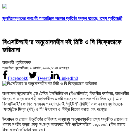
জুলাইযোদ্ধাদের কারণেই গণতান্ত্রিক সরকার প্রতিষ্ঠা সম্ভব হয়েছে: তথ্য প্রতিমন্ত্রী
বিএসটিআই’র অনুমোদনহীন দই মিষ্টি ও ঘি বিক্রেতাকে
জরিমানা
রাজশাহী প্রতিবেদক
প্রকাশিত: বৃহস্পতিবার, ৬ আগস্ট, ২০২৬, ৯:২৪ অপরাহ্ণ
Facebook
0
Tweet
0
LinkedIn
0
বাংলাদেশ স্ট্যান্ডার্ডস এন্ড টেস্টিং ইনস্টিটিউশন (বিএসটিআই) বিভাগীয় কার্যালয়, রাজশাহীর
উদ্যোগে অদ্য রাজশাহী মহানগরীতে একটি ভ্রাম্যমাণ আদালত পরিচালিত হয়। এতে
বিএসটিআই’র গুণগত মানসনদ গ্রহণ ছাড়াই ‘সুইটমিট (মিষ্টি)’ এবং নবায়ন ব্যতিরেকে
‘ফার্মেন্টেড মিল্ক (দই) ও ঘি’ উৎপাদন ও বিক্রি-বিতরণ করায় এবং পণ্যের
উৎপাদন ও মেয়াদ উত্তীর্ণের তারিখসহ অন্যান্য অত্যাবশ্যকীয় তথ্য সম্বলিত লেবেল না
থাকায় নগরীর ভদ্রা মোড় সংলগ্ন আরাফাত মিষ্টি প্রতিষ্ঠানটিকে ২০,০০০/- (বিশ হাজার
টাকা মাত্র) জরিমানা করা হয়।