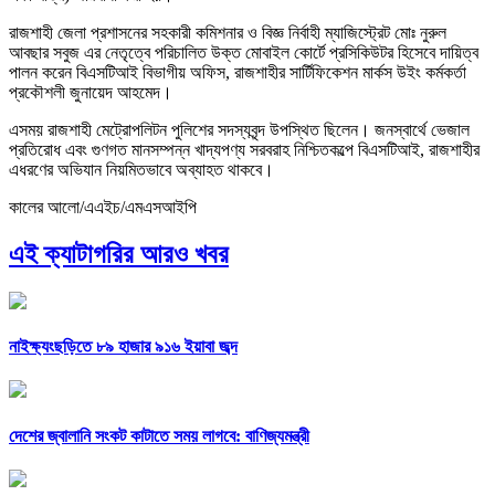
রাজশাহী জেলা প্রশাসনের সহকারী কমিশনার ও বিজ্ঞ নির্বাহী ম্যাজিস্ট্রেট মোঃ নুরুল
আবছার সবুজ এর নেতৃত্বে পরিচালিত উক্ত মোবাইল কোর্টে প্রসিকিউটর হিসেবে দায়িত্ব
পালন করেন বিএসটিআই বিভাগীয় অফিস, রাজশাহীর সার্টিফিকেশন মার্কস উইং কর্মকর্তা
প্রকৌশলী জুনায়েদ আহমেদ।
এসময় রাজশাহী মেট্রোপলিটন পুলিশের সদস্যবৃন্দ উপস্থিত ছিলেন। জনস্বার্থে ভেজাল
প্রতিরোধ এবং গুণগত মানসম্পন্ন খাদ্যপণ্য সরবরাহ নিশ্চিতকল্পে বিএসটিআই, রাজশাহীর
এধরণের অভিযান নিয়মিতভাবে অব্যাহত থাকবে।
কালের আলো/এএইচ/এমএসআইপি
এই ক্যাটাগরির আরও খবর
নাইক্ষ্যংছড়িতে ৮৯ হাজার ৯১৬ ইয়াবা জব্দ
দেশের জ্বালানি সংকট কাটাতে সময় লাগবে: বাণিজ্যমন্ত্রী