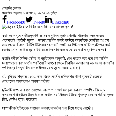
স্পোর্টস ডেস্ক
প্রকাশিত: শুক্রবার, ৭ আগস্ট, ২০২৬, ১২:২৭ পূর্বাহ্ণ
Facebook
0
Tweet
0
LinkedIn
0
ফ্রান্সের অন্যতম ঐতিহ্যবাহী ও সফল ফুটবল ক্লাব বোর্দোর মালিকানা বদল হয়েছে
একেবারেই প্রতীকী মূল্যে। ভয়াবহ আর্থিক সংকট কাটিয়ে ক্লাবটিকে দেউলিয়া হওয়ার
হাত থেকে বাঁচাতে ব্রিটিশ বিনিয়োগ কোম্পানি স্পার্টা ক্যাপিটাল ও মার্কিন প্রতিষ্ঠান পার্ক
বেঞ্চের যৌথ জোট মাত্র ১ ইউরোতে কিনে নিয়েছে ছয়বারের ফরাসি চ্যাম্পিয়নদের।
ফরাসি ক্রীড়া দৈনিক লেকিপের প্রতিবেদন অনুযায়ী, বেশ কয়েক বছর ধরে চলা আর্থিক
টানাপোড়েন এবং জাতীয় প্রতিযোগিতাগুলো থেকে নির্বাসিত হওয়ার শঙ্কার মধ্যে ক্লাবটির
পূর্ণ নিয়ন্ত্রণ নতুন বিনিয়োগকারীদের হাতে তুলে দেওয়া হয়েছে।
এই চুক্তির মাধ্যমে ২০২১ সাল থেকে বোর্দোর মালিকানায় থাকা ব্যবসায়ী জেরার্ড
লোপেজের অধ্যায়েরও অবসান ঘটেছে।
চুক্তিটি সম্পন্ন করতে লোপেজ তার পাওনা অর্থ মওকুফ করার পাশাপাশি ভবিষ্যতে
ক্লাবের পরিস্থিতির উন্নতি হলে সর্বোচ্চ ১২ মিলিয়ন ইউরো পুনরুদ্ধারের যে শর্ত বা ক্লজ
ছিল, সেটিও ত্যাগ করেছেন।
সাম্প্রতিক ইতিহাসের সবচেয়ে ভয়াবহ সংকটের মধ্য দিয়ে যাচ্ছে বোর্দো।