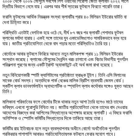
২০০৮ থেকে ২০০৯ মৌসুমে সর্বশেষ লিগ ওয়ানের শিরোপা জেতা ক্লাবটি ২০২২ সালে
দ্বিতীয় বিভাগে নেমে যায়। এরপর আর শীর্ষ স্তরের ফুটবলে ফিরতে পারেনি তারা।
ফরাসি ফুটবলের আর্থিক নিয়ন্ত্রক সংস্থা ক্লাবটির প্রায় ৪০ মিলিয়ন ইউরোর ঘাটতি বা
দেনা চিহ্নিত করে।
পরিস্থিতি এতটাই বেগতিক হয়ে ওঠে যে, দীর্ঘ ৮৭ বছর পর ক্লাবটি পেশাদার ফুটবল
ক্লাবের মর্যাদা হারায়। একই সঙ্গে তাদের যুব একাডেমিগুলোও সাময়িকভাবে বন্ধ হয়ে
যায়। জাতীয় প্রতিযোগিতা থেকে বাদ পড়ার মতো পরিস্থিতিও তৈরি হয়।
বোর্দোকে আবার ফুটবলে ফিরিয়ে আনতে নতুন মালিকপক্ষ প্রায় ১১ মিলিয়ন ইউরোর
সংস্থান করেছে। ক্লাবের মৌসুমের দৈনন্দিন খরচ চালানো এবং বিচার বিভাগীয় পুনর্গঠন
পরিকল্পনা পূরণের জন্য একটি ট্রাস্ট অ্যাকাউন্টে এই অর্থ জমা রাখা হয়েছে।
নতুন বিনিয়োগকারী স্পার্টা ক্যাপিটালের প্রতিষ্ঠাতা ফ্রাঙ্ক টুইল। তিনি এসি মিলানের
সাবেক বোর্ড সদস্য। অন্যদিকে পার্ক বেঞ্চের মালিক ব্রিটিশ ব্যবসায়ী জেমস বোর্ড।
স্কটিশ ক্লাব ডানফার্মলাইন অ্যাথলেটিক ও স্প্যানিশ ক্লাব কর্দোবার সঙ্গেও যুক্ত আছেন
তিনি।
মালিকানা পরিবর্তনের ফলে বোর্দোর টিকে থাকার নতুন আশা তৈরি হলেও মাঠে তাদের
ভবিষ্যৎ এখনো পুরোপুরি নিশ্চিত নয়। জাতীয় প্রতিযোগিতা থেকে তাদের বাদ দেওয়ার
আদেশের বিরুদ্ধে করা আপিলের সিদ্ধান্তের অপেক্ষায় রয়েছে ক্লাবটি। এ বিষয়ে ফরাসি
অলিম্পিক ও স্পোর্টস কমিটির সিদ্ধান্তের দিকে তাকিয়ে আছে তারা।
কমিটির রায় ইতিবাচক হলে নতুন ব্যবস্থাপনার অধীনে বোর্দো অর্থনৈতিক পুনর্গঠন
প্রক্রিয়ার পাশাপাশি আবারও প্রতিযোগিতামূলক ফুটবলে ফেরার সুযোগ পাবে।