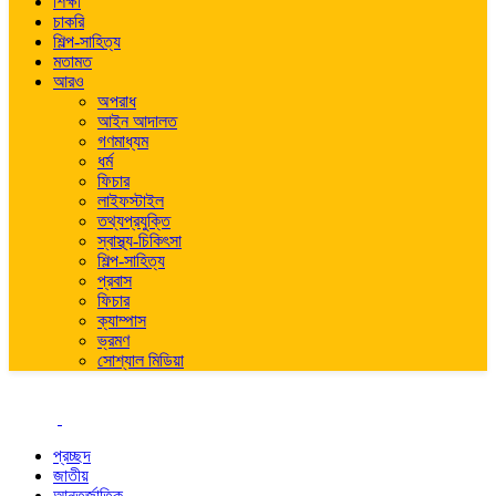
শিক্ষা
চাকরি
শিল্প-সাহিত্য
মতামত
আরও
অপরাধ
আইন আদালত
গণমাধ্যম
ধর্ম
ফিচার
লাইফস্টাইল
তথ্যপ্রযুক্তি
স্বাস্থ্য-চিকিৎসা
শিল্প-সাহিত্য
প্রবাস
ফিচার
ক্যাম্পাস
ভ্রমণ
সোশ্যাল মিডিয়া
প্রচ্ছদ
জাতীয়
আন্তর্জাতিক