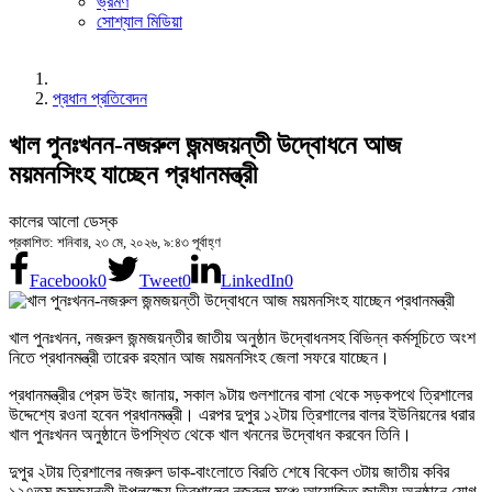
ভ্রমণ
সোশ্যাল মিডিয়া
প্রধান প্রতিবেদন
খাল পুনঃখনন-নজরুল জন্মজয়ন্তী উদ্বোধনে আজ
ময়মনসিংহ যাচ্ছেন প্রধানমন্ত্রী
কালের আলো ডেস্ক
প্রকাশিত: শনিবার, ২৩ মে, ২০২৬, ৯:৪৩ পূর্বাহ্ণ
Facebook
0
Tweet
0
LinkedIn
0
খাল পুনঃখনন, নজরুল জন্মজয়ন্তীর জাতীয় অনুষ্ঠান উদ্বোধনসহ বিভিন্ন কর্মসূচিতে অংশ
নিতে প্রধানমন্ত্রী তারেক রহমান আজ ময়মনসিংহ জেলা সফরে যাচ্ছেন।
প্রধানমন্ত্রীর প্রেস উইং জানায়, সকাল ৯টায় গুলশানের বাসা থেকে সড়কপথে ত্রিশালের
উদ্দেশ্যে রওনা হবেন প্রধানমন্ত্রী। এরপর দুপুর ১২টায় ত্রিশালের বালর ইউনিয়নের ধরার
খাল পুনঃখনন অনুষ্ঠানে উপস্থিত থেকে খাল খননের উদ্বোধন করবেন তিনি।
দুপুর ২টায় ত্রিশালের নজরুল ডাক-বাংলোতে বিরতি শেষে বিকেল ৩টায় জাতীয় কবির
১২৭তম জন্মজয়ন্তী উপলক্ষ্যে ত্রিশালের নজরুল মঞ্চে আয়োজিত জাতীয় অনুষ্ঠানে যোগ