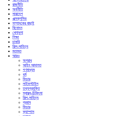
রাজনীতি
অর্থনীতি
সারাদেশ
এক্সক্লুসিভ
সম্পাদকের বাছাই
বিনোদন
খেলাধুলা
শিক্ষা
চাকরি
শিল্প-সাহিত্য
মতামত
আরও
অপরাধ
আইন আদালত
গণমাধ্যম
ধর্ম
ফিচার
লাইফস্টাইল
তথ্যপ্রযুক্তি
স্বাস্থ্য-চিকিৎসা
শিল্প-সাহিত্য
প্রবাস
ফিচার
ক্যাম্পাস