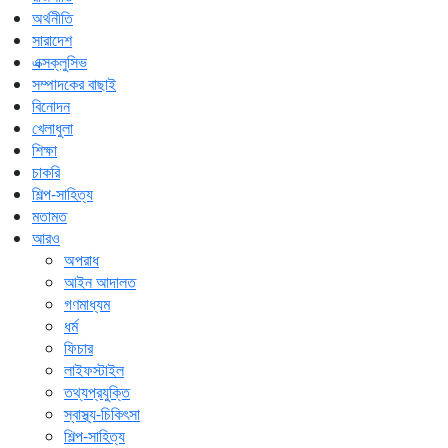
অর্থনীতি
সারাদেশ
এক্সক্লুসিভ
সম্পাদকের বাছাই
বিনোদন
খেলাধুলা
শিক্ষা
চাকরি
শিল্প-সাহিত্য
মতামত
আরও
অপরাধ
আইন আদালত
গণমাধ্যম
ধর্ম
ফিচার
লাইফস্টাইল
তথ্যপ্রযুক্তি
স্বাস্থ্য-চিকিৎসা
শিল্প-সাহিত্য