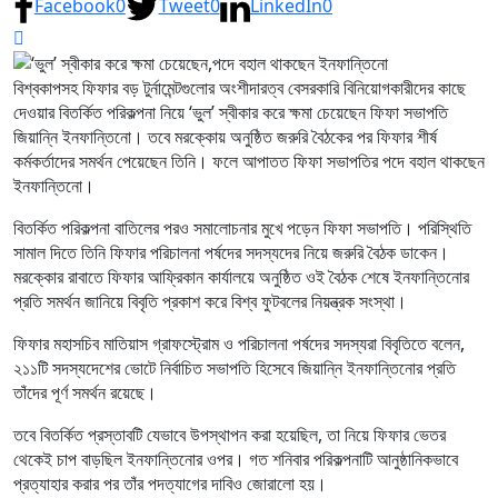
Facebook
0
Tweet
0
LinkedIn
0
বিশ্বকাপসহ ফিফার বড় টুর্নামেন্টগুলোর অংশীদারত্ব বেসরকারি বিনিয়োগকারীদের কাছে
দেওয়ার বিতর্কিত পরিকল্পনা নিয়ে ‘ভুল’ স্বীকার করে ক্ষমা চেয়েছেন ফিফা সভাপতি
জিয়ান্নি ইনফান্তিনো। তবে মরক্কোয় অনুষ্ঠিত জরুরি বৈঠকের পর ফিফার শীর্ষ
কর্মকর্তাদের সমর্থন পেয়েছেন তিনি। ফলে আপাতত ফিফা সভাপতির পদে বহাল থাকছেন
ইনফান্তিনো।
বিতর্কিত পরিকল্পনা বাতিলের পরও সমালোচনার মুখে পড়েন ফিফা সভাপতি। পরিস্থিতি
সামাল দিতে তিনি ফিফার পরিচালনা পর্ষদের সদস্যদের নিয়ে জরুরি বৈঠক ডাকেন।
মরক্কোর রাবাতে ফিফার আফ্রিকান কার্যালয়ে অনুষ্ঠিত ওই বৈঠক শেষে ইনফান্তিনোর
প্রতি সমর্থন জানিয়ে বিবৃতি প্রকাশ করে বিশ্ব ফুটবলের নিয়ন্ত্রক সংস্থা।
ফিফার মহাসচিব মাতিয়াস গ্রাফস্ট্রোম ও পরিচালনা পর্ষদের সদস্যরা বিবৃতিতে বলেন,
২১১টি সদস্যদেশের ভোটে নির্বাচিত সভাপতি হিসেবে জিয়ান্নি ইনফান্তিনোর প্রতি
তাঁদের পূর্ণ সমর্থন রয়েছে।
তবে বিতর্কিত প্রস্তাবটি যেভাবে উপস্থাপন করা হয়েছিল, তা নিয়ে ফিফার ভেতর
থেকেই চাপ বাড়ছিল ইনফান্তিনোর ওপর। গত শনিবার পরিকল্পনাটি আনুষ্ঠানিকভাবে
প্রত্যাহার করার পর তাঁর পদত্যাগের দাবিও জোরালো হয়।