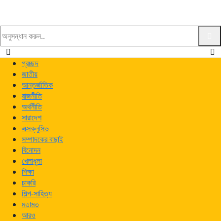
খুঁজুন
প্রচ্ছদ
জাতীয়
আন্তর্জাতিক
রাজনীতি
অর্থনীতি
সারাদেশ
এক্সক্লুসিভ
সম্পাদকের বাছাই
বিনোদন
খেলাধুলা
শিক্ষা
চাকরি
শিল্প-সাহিত্য
মতামত
আরও