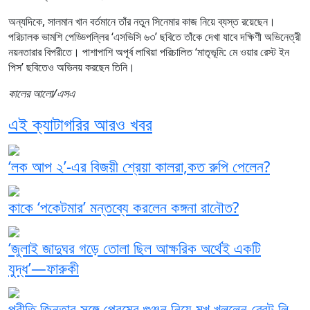
অন্যদিকে, সালমান খান বর্তমানে তাঁর নতুন সিনেমার কাজ নিয়ে ব্যস্ত রয়েছেন।
পরিচালক ভামশি পেড্ডিপল্লির ‘এসভিসি ৬৩’ ছবিতে তাঁকে দেখা যাবে দক্ষিণী অভিনেত্রী
নয়নতারার বিপরীতে। পাশাপাশি অপূর্ব লাখিয়া পরিচালিত ‘মাতৃভূমি: মে ওয়ার রেস্ট ইন
পিস’ ছবিতেও অভিনয় করছেন তিনি।
কালের আলো/এসএ
এই ক্যাটাগরির আরও খবর
‘লক আপ ২’-এর বিজয়ী শ্রেয়া কালরা,কত রুপি পেলেন?
কাকে ‘পকেটমার’ মন্তব্যে করলেন কঙ্গনা রানৌত?
‘জুলাই জাদুঘর গড়ে তোলা ছিল আক্ষরিক অর্থেই একটি
যুদ্ধ’—ফারুকী
প্রীতি জিনতার সঙ্গে প্রেমের গুঞ্জন নিয়ে মুখ খুললেন ব্রেট লি