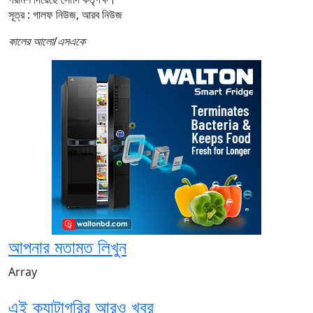
সূত্র : গালফ নিউজ, আরব নিউজ
কালের আলো
/
এসএকে
আপনার মতামত লিখুন
Array
এই ক্যাটাগরির আরও খবর