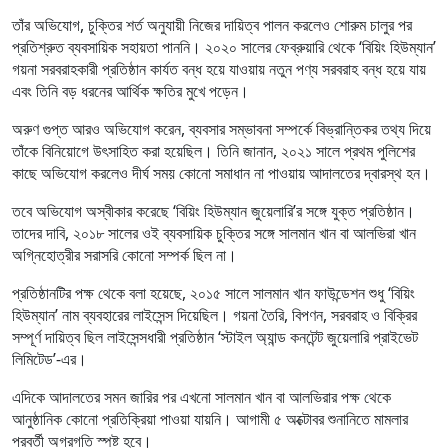
তাঁর অভিযোগ, চুক্তির শর্ত অনুযায়ী নিজের দায়িত্ব পালন করলেও শোরুম চালুর পর
প্রতিশ্রুত ব্যবসায়িক সহায়তা পাননি। ২০২০ সালের ফেব্রুয়ারি থেকে ‘বিয়িং হিউম্যান’
গয়না সরবরাহকারী প্রতিষ্ঠান কার্যত বন্ধ হয়ে যাওয়ায় নতুন পণ্য সরবরাহ বন্ধ হয়ে যায়
এবং তিনি বড় ধরনের আর্থিক ক্ষতির মুখে পড়েন।
অরুণ গুপ্ত আরও অভিযোগ করেন, ব্যবসার সম্ভাবনা সম্পর্কে বিভ্রান্তিকর তথ্য দিয়ে
তাঁকে বিনিয়োগে উৎসাহিত করা হয়েছিল। তিনি জানান, ২০২১ সালে প্রথম পুলিশের
কাছে অভিযোগ করলেও দীর্ঘ সময় কোনো সমাধান না পাওয়ায় আদালতের দ্বারস্থ হন।
তবে অভিযোগ অস্বীকার করেছে ‘বিয়িং হিউম্যান জুয়েলারি’র সঙ্গে যুক্ত প্রতিষ্ঠান।
তাদের দাবি, ২০১৮ সালের ওই ব্যবসায়িক চুক্তির সঙ্গে সালমান খান বা আলভিরা খান
অগ্নিহোত্রীর সরাসরি কোনো সম্পর্ক ছিল না।
প্রতিষ্ঠানটির পক্ষ থেকে বলা হয়েছে, ২০১৫ সালে সালমান খান ফাউন্ডেশন শুধু ‘বিয়িং
হিউম্যান’ নাম ব্যবহারের লাইসেন্স দিয়েছিল। গয়না তৈরি, বিপণন, সরবরাহ ও বিক্রির
সম্পূর্ণ দায়িত্ব ছিল লাইসেন্সধারী প্রতিষ্ঠান ‘স্টাইল অ্যান্ড কনটেন্ট জুয়েলারি প্রাইভেট
লিমিটেড’-এর।
এদিকে আদালতের সমন জারির পর এখনো সালমান খান বা আলভিরার পক্ষ থেকে
আনুষ্ঠানিক কোনো প্রতিক্রিয়া পাওয়া যায়নি। আগামী ৫ অক্টোবর শুনানিতে মামলার
পরবর্তী অগ্রগতি স্পষ্ট হবে।