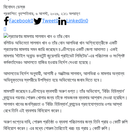
বিনোদন ডেস্ক
প্রকাশিত: বৃহস্পতিবার, ৬ আগস্ট, ২০২৬, ২:৫১ অপরাহ্ণ
Facebook
0
Tweet
0
LinkedIn
0
বলিউড অভিনেতা সালমান খান ও তাঁর বোন আলভিরা খান অগ্নিহোত্রীকে একটি
প্রতারণার মামলায় সমন জারি করেছেন চণ্ডীগড়ের একটি জেলা আদালত। একই
মামলায় ‘স্টাইল অ্যান্ড কনটেন্ট জুয়েলারি প্রাইভেট লিমিটেড’-এর পরিচালক ও সংশ্লিষ্ট
কর্মকর্তাদেরও আদালতে হাজির হওয়ার নির্দেশ দেওয়া হয়েছে।
আদালতের নির্দেশ অনুযায়ী, আগামী ৫ অক্টোবর সালমান, আলভিরা ও মামলার অন্যান্য
অভিযুক্তদের স্বশরীরে উপস্থিত হয়ে অভিযোগের জবাব দিতে হবে।
মামলাটি করেছেন চণ্ডীগড়ের ব্যবসায়ী অরুণ গুপ্ত। তাঁর অভিযোগ, ‘বিয়িং হিউম্যান’
ব্র্যান্ডের গয়নার শোরুম খোলার জন্য তাঁকে লাভজনক ব্যবসার আশ্বাস দেওয়া হয়েছিল।
সালমান খানের জনপ্রিয়তা ও ‘বিয়িং হিউম্যান’ ব্র্যান্ডের গ্রহণযোগ্যতার ওপর আস্থা
রেখে তিনি এই ব্যবসায় বিনিয়োগ করেন।
অরুণ গুপ্তের দাবি, শোরুম প্রতিষ্ঠা ও ব্যবসা পরিচালনার জন্য তিনি প্রায় ৩ কোটি রুপি
বিনিয়োগ করেন। এর মধ্যে শোরুম তৈরিতেই খরচ হয় প্রায় ১ কোটি রুপি।