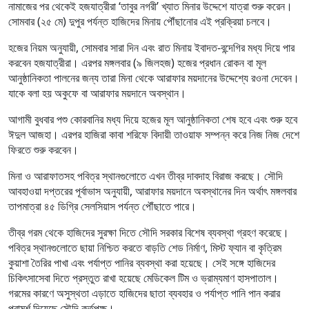
নামাজের পর থেকেই হজযাত্রীরা ‘তাবুর নগরী’ খ্যাত মিনার উদ্দেশে যাত্রা শুরু করেন।
সোমবার (২৫ মে) দুপুর পর্যন্ত হাজিদের মিনায় পৌঁছানোর এই প্রক্রিয়া চলবে।
হজের নিয়ম অনুযায়ী, সোমবার সারা দিন এবং রাত মিনায় ইবাদত-বন্দেগির মধ্য দিয়ে পার
করবেন হজযাত্রীরা। এরপর মঙ্গলবার (৯ জিলহজ) হজের প্রধান রোকন বা মূল
আনুষ্ঠানিকতা পালনের জন্য তারা মিনা থেকে আরাফার ময়দানের উদ্দেশ্যে রওনা দেবেন।
যাকে বলা হয় অকুফে বা আরাফার ময়দানে অবস্থান।
আগামী বুধবার পশু কোরবানির মধ্য দিয়ে হজের মূল আনুষ্ঠানিকতা শেষ হবে এবং শুরু হবে
ঈদুল আজহা। এরপর হাজিরা কাবা শরিফে বিদায়ী তাওয়াফ সম্পন্ন করে নিজ নিজ দেশে
ফিরতে শুরু করবেন।
মিনা ও আরাফাতসহ পবিত্র স্থানগুলোতে এখন তীব্র দাবদাহ বিরাজ করছে। সৌদি
আবহাওয়া দপ্তরের পূর্বাভাস অনুযায়ী, আরাফার ময়দানে অবস্থানের দিন অর্থাৎ মঙ্গলবার
তাপমাত্রা ৪৫ ডিগ্রি সেলসিয়াস পর্যন্ত পৌঁছাতে পারে।
তীব্র গরম থেকে হাজিদের সুরক্ষা দিতে সৌদি সরকার বিশেষ ব্যবস্থা গ্রহণ করেছে।
পবিত্র স্থানগুলোতে ছায়া নিশ্চিত করতে বাড়তি শেড নির্মাণ, মিস্ট ফ্যান বা কৃত্রিম
কুয়াশা তৈরির পাখা এবং পর্যাপ্ত পানির ব্যবস্থা করা হয়েছে। সেই সঙ্গে হাজিদের
চিকিৎসাসেবা দিতে প্রস্তুত রাখা হয়েছে মেডিকেল টিম ও ভ্রাম্যমাণ হাসপাতাল।
গরমের কারণে অসুস্থতা এড়াতে হাজিদের ছাতা ব্যবহার ও পর্যাপ্ত পানি পান করার
পরামর্শ দিয়েছে সৌদি কর্তৃপক্ষ।