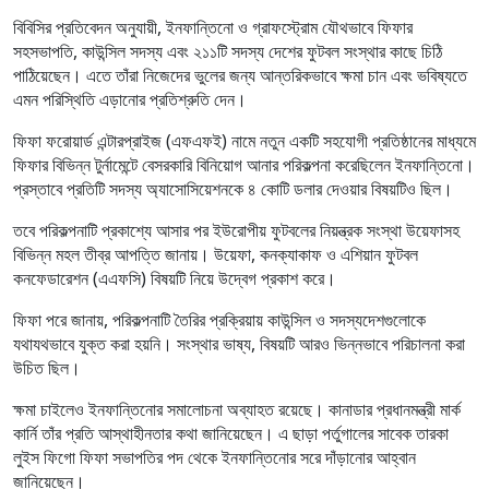
বিবিসির প্রতিবেদন অনুযায়ী, ইনফান্তিনো ও গ্রাফস্ট্রোম যৌথভাবে ফিফার
সহসভাপতি, কাউন্সিল সদস্য এবং ২১১টি সদস্য দেশের ফুটবল সংস্থার কাছে চিঠি
পাঠিয়েছেন। এতে তাঁরা নিজেদের ভুলের জন্য আন্তরিকভাবে ক্ষমা চান এবং ভবিষ্যতে
এমন পরিস্থিতি এড়ানোর প্রতিশ্রুতি দেন।
ফিফা ফরোয়ার্ড এন্টারপ্রাইজ (এফএফই) নামে নতুন একটি সহযোগী প্রতিষ্ঠানের মাধ্যমে
ফিফার বিভিন্ন টুর্নামেন্টে বেসরকারি বিনিয়োগ আনার পরিকল্পনা করেছিলেন ইনফান্তিনো।
প্রস্তাবে প্রতিটি সদস্য অ্যাসোসিয়েশনকে ৪ কোটি ডলার দেওয়ার বিষয়টিও ছিল।
তবে পরিকল্পনাটি প্রকাশ্যে আসার পর ইউরোপীয় ফুটবলের নিয়ন্ত্রক সংস্থা উয়েফাসহ
বিভিন্ন মহল তীব্র আপত্তি জানায়। উয়েফা, কনক্যাকাফ ও এশিয়ান ফুটবল
কনফেডারেশন (এএফসি) বিষয়টি নিয়ে উদ্বেগ প্রকাশ করে।
ফিফা পরে জানায়, পরিকল্পনাটি তৈরির প্রক্রিয়ায় কাউন্সিল ও সদস্যদেশগুলোকে
যথাযথভাবে যুক্ত করা হয়নি। সংস্থার ভাষ্য, বিষয়টি আরও ভিন্নভাবে পরিচালনা করা
উচিত ছিল।
ক্ষমা চাইলেও ইনফান্তিনোর সমালোচনা অব্যাহত রয়েছে। কানাডার প্রধানমন্ত্রী মার্ক
কার্নি তাঁর প্রতি আস্থাহীনতার কথা জানিয়েছেন। এ ছাড়া পর্তুগালের সাবেক তারকা
লুইস ফিগো ফিফা সভাপতির পদ থেকে ইনফান্তিনোর সরে দাঁড়ানোর আহ্বান
জানিয়েছেন।