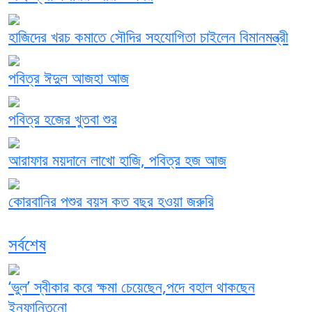
হাজিদের খরচ কমাতে সৌদির সহযোগিতা চাইলেন বিমানমন্ত্রী
পবিত্র ঈদুল আজহা আজ
পবিত্র হজের খুতবা শুর
আরাফার ময়দানে লাখো হাজি, পবিত্র হজ আজ
কোরবানির পশুর বয়স কত বছর হওয়া জরুরি
সর্বশেষ
‘ভুল’ স্বীকার করে ক্ষমা চেয়েছেন,পদে বহাল থাকছেন
ইনফান্তিনো