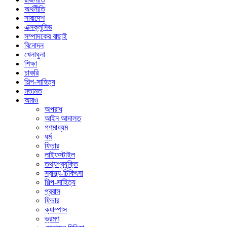
অর্থনীতি
সারাদেশ
এক্সক্লুসিভ
সম্পাদকের বাছাই
বিনোদন
খেলাধুলা
শিক্ষা
চাকরি
শিল্প-সাহিত্য
মতামত
আরও
অপরাধ
আইন আদালত
গণমাধ্যম
ধর্ম
ফিচার
লাইফস্টাইল
তথ্যপ্রযুক্তি
স্বাস্থ্য-চিকিৎসা
শিল্প-সাহিত্য
প্রবাস
ফিচার
ক্যাম্পাস
ভ্রমণ