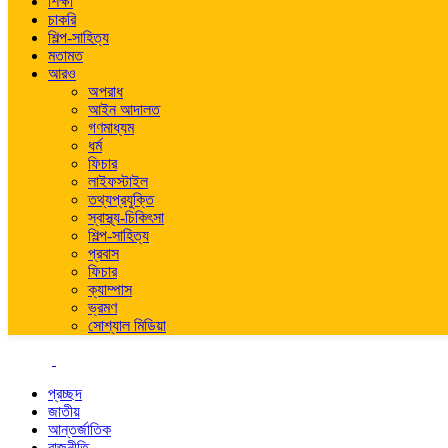
শিক্ষা
চাকরি
শিল্প-সাহিত্য
মতামত
আরও
অপরাধ
আইন আদালত
গণমাধ্যম
ধর্ম
ফিচার
লাইফস্টাইল
তথ্যপ্রযুক্তি
স্বাস্থ্য-চিকিৎসা
শিল্প-সাহিত্য
প্রবাস
ফিচার
ক্যাম্পাস
ভ্রমণ
সোশ্যাল মিডিয়া
প্রচ্ছদ
জাতীয়
আন্তর্জাতিক
রাজনীতি