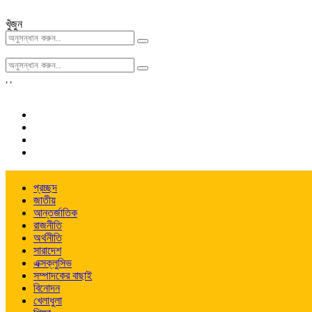
খুঁজুন
,
,
প্রচ্ছদ
জাতীয়
আন্তর্জাতিক
রাজনীতি
অর্থনীতি
সারাদেশ
এক্সক্লুসিভ
সম্পাদকের বাছাই
বিনোদন
খেলাধুলা