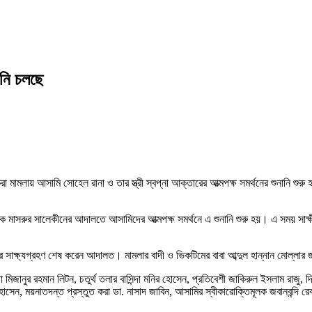
ানি চলছে
া মামলায় আসামি সোহেল রানা ও তার স্ত্রী স্বপ্না আক্তারের আত্মপক্ষ সমর্থনের শুনানি শুরু
 বিচারক মাসরুর সালেকীনের আদালতে আসামিদের আত্মপক্ষ সমর্থনে এ শুনানি শুরু হয়। এ সময়
 সাক্ষ্যগ্রহণ শেষ করেন আদালত। মামলার বাদী ও ভিকটিমের বাবা আব্দুল হান্নান মোল্লার জবা
জানুর রহমান লিটন, চতুর্থ তলার বাসিন্দা মনির হোসেন, প্রতিবেশী জাকিরুল ইসলাম রাজু, দ্ব
সেন, ময়নাতদন্ত প্রস্তুত করা ডা. নাসাদ জাবিন, আসামির স্বীকারোক্তিমূলক জবানবন্দি র