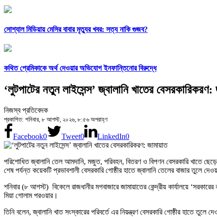
সোশ্যাল মিডিয়ায় মেসির বাবার মৃত্যুর খবর: সত্য নাকি গুজব?
কথিত প্রেমিকাকে অর্থ দেওয়ার অভিযোগ ইনফান্তিনোর বিরুদ্ধে
‘লুটপাটের নতুন লাইসেন্স’ জ্বালানি খাতের বেসরকারিকরণ:
নিজস্ব প্রতিবেদক
প্রকাশিত: শনিবার, ৮ আগস্ট, ২০২৬, ৮:৫৬ অপরাহ্ণ
Facebook
0
Tweet
0
LinkedIn
0
পরিশোধিত জ্বালানি তেল আমদানি, মজুত, পরিবহন, বিতরণ ও বিপণন বেসরকারি খাতে ছেড়ে 
শেষ পর্যন্ত কয়েকটি প্রভাবশালী বেসরকারি গোষ্ঠীর হাতে জ্বালানি তেলের বাজার তুলে দেওয়
শনিবার (৮ আগস্ট) বিকেলে রাজধানীর মগবাজারে জামায়াতের কেন্দ্রীয় কার্যালয়ে ‘সরকারের
মিয়া গোলাম পরওয়ার।
তিনি বলেন, জ্বালানি খাত সংস্কারের পরিবর্তে এর নিয়ন্ত্রণ বেসরকারি গোষ্ঠীর হাতে তুল