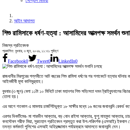
সোশ্যাল মিডিয়া
আইন আদালত
শিশু রামিসাকে ধর্ষণ-হত্যা : আসামিদের আত্মপক্ষ সমর্থন শুন
নিজস্ব প্রতিবেদক
প্রকাশিত: বুধবার, ৩ জুন, ২০২৬, ১১:৩১ পূর্বাহ্ণ
Facebook
0
Tweet
0
LinkedIn
0
রাজধানীর মিরপুরের পল্লবীতে আট বছরের শিশু রামিসা ধর্ষণের পর গলাকেটে হত্যার ঘটনায় কর
আইনজীবী মূসা কালিমুল্ল্যাহ।
বুধবার (৩ জুন) বেলা ১১টা ১০ মিনিটে ঢাকা মহানগর শিশু সহিংসতা দমন ট্রাইব্যুনালের
তোলা হয়।
এর আগে গতকাল এ মামলায় চার্জশিটভুক্ত ১৮ সাক্ষীর মধ্যে ১৬ জনের জবানবন্দি রেকর্ড করে
এরপর ভিকটিমের- মা পারভীন আক্তার, বড় বোন রাইসা আক্তার, ফুপু মাহমুদা আক্তার, চাচা মি
কনস্টেবল শরীফ মিয়া, সুরতহাল প্রতিবেদন প্রস্তুত করা উপ-পরিদর্শক (এসআই) ইকবাল হো
তদন্ত কর্মকর্তা পুলিশের এসআই অহিদুজ্জামান পর্যায়ক্রমে আদালতে জবানবন্দি দেন।