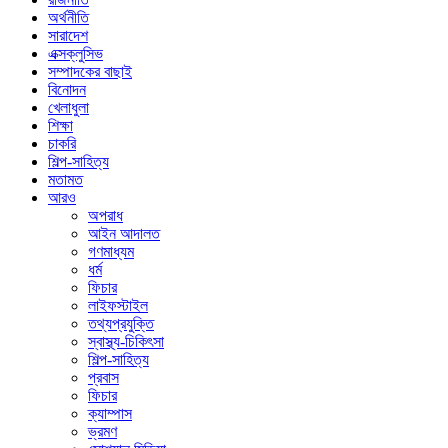
অর্থনীতি
সারাদেশ
এক্সক্লুসিভ
সম্পাদকের বাছাই
বিনোদন
খেলাধুলা
শিক্ষা
চাকরি
শিল্প-সাহিত্য
মতামত
আরও
অপরাধ
আইন আদালত
গণমাধ্যম
ধর্ম
ফিচার
লাইফস্টাইল
তথ্যপ্রযুক্তি
স্বাস্থ্য-চিকিৎসা
শিল্প-সাহিত্য
প্রবাস
ফিচার
ক্যাম্পাস
ভ্রমণ