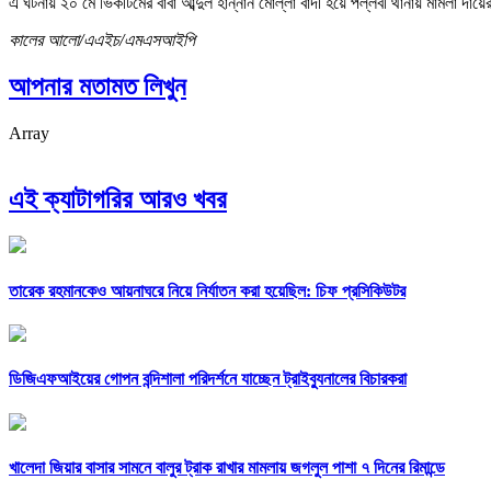
এ ঘটনায় ২০ মে ভিকটিমের বাবা আব্দুল হান্নান মোল্লা বাদী হয়ে পল্লবী থানায় মামলা দায়
কালের আলো/এএইচ/এমএসআইপি
আপনার মতামত লিখুন
Array
এই ক্যাটাগরির আরও খবর
তারেক রহমানকেও আয়নাঘরে নিয়ে নির্যাতন করা হয়েছিল: চিফ প্রসিকিউটর
ডিজিএফআইয়ের গোপন বন্দিশালা পরিদর্শনে যাচ্ছেন ট্রাইব্যুনালের বিচারকরা
খালেদা জিয়ার বাসার সামনে বালুর ট্রাক রাখার মামলায় জগলুল পাশা ৭ দিনের রিমান্ডে