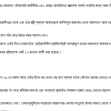
রপর আদালত ফৌজদারি কার্যবিধির ৩৪২ ধারায় আসামিদের আত্মপক্ষ সমর্থন শুনানির জন্য আজ দ
 কেরানীগঞ্জ থেকে এবং তার স্ত্রী স্বপ্না আক্তারকে কাশিমপুর কারাগার থেকে আদালতে আ
ভিযোগ গঠন করে বিচার শুরুর আদেশ দেন।
গে একই দিনে ঢাকার চিফ মেট্রোপলিটন ম্যাজিস্ট্রেট আশরাফুল হকের আদালতে মামলার তদন
মলায় রাষ্ট্রপক্ষে মোট ১৭ জনকে সাক্ষী করা হয়েছে।
িল। গত ১৯ মে সকাল সাড়ে ৯টার দিকে ঘর থেকে বের হলে স্বপ্না তাকে কৌশলে রুমের ভেতরে 
ড়াশব্দ না পেয়ে রামিসার বাবা-মা এবং অন্যান্য ফ্ল্যাটের লোকজন দরজা ভেঙে ভেতরে প্রব
হেফাজতে নেয়। তথ্যপ্রযুক্তির সহায়তায় নারায়ণগঞ্জ জেলার ফতুল্লা থানার সামনে থেকে স