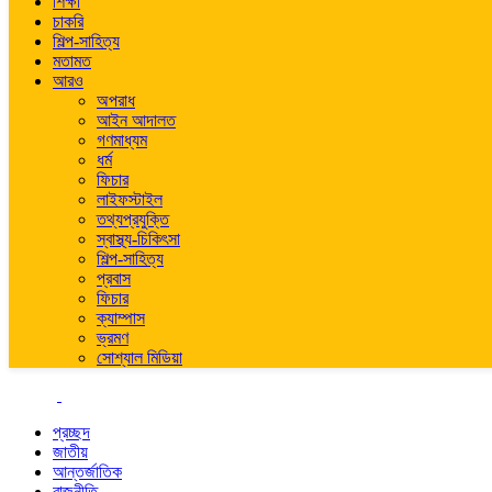
শিক্ষা
চাকরি
শিল্প-সাহিত্য
মতামত
আরও
অপরাধ
আইন আদালত
গণমাধ্যম
ধর্ম
ফিচার
লাইফস্টাইল
তথ্যপ্রযুক্তি
স্বাস্থ্য-চিকিৎসা
শিল্প-সাহিত্য
প্রবাস
ফিচার
ক্যাম্পাস
ভ্রমণ
সোশ্যাল মিডিয়া
প্রচ্ছদ
জাতীয়
আন্তর্জাতিক
রাজনীতি