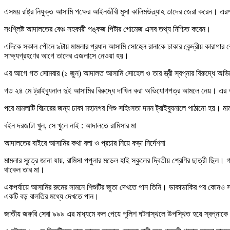
এসময় রাষ্ট্র নিযুক্ত আসামি পক্ষের আইনজীবী মুসা কালিমউল্ল্যাহ তাদের জেরা করেন। এ
সংশ্লিষ্ট আদালতের বেঞ্চ সহকারী পঙ্কজ পিটার গোমেজ এসব তথ্য নিশ্চিত করেন।
এদিকে সকাল পৌনে ৯টায় মামলার প্রধান আসামি সোহেল রানাকে ঢাকার কেন্দ্রীয় কারাগার
সাক্ষ্যগ্রহণের আগে তাদের এজলাসে নেওয়া হয়।
এর আগে গত সোমবার (১ জুন) আদালত আসামি সোহেল ও তার স্ত্রী স্বপ্নার বিরুদ্ধে অ
গত ২৪ মে ট্রাইব্যুনাল দুই আসামির বিরুদ্ধে দাখিল করা অভিযোগপত্র আমলে নেয়। এর আ
পরে মামলাটি বিচারের জন্য ঢাকা মহানগর শিশু সহিংসতা দমন ট্রাইব্যুনালে পাঠানো হয়। মা
বইন দরজাটা খুল, সে খুলে নাই : আদালতে রামিসার মা
আদালতের বাইরে আসামির কথা বলা ও প্রচার নিয়ে কড়া নির্দেশনা
মামলার সূত্রে জানা যায়, রামিসা পপুলার মডেল হাই স্কুলের দ্বিতীয় শ্রেণির ছাত্রী ছ
থাকেন তার মা।
একপর্যায়ে আসামির রুমের সামনে শিশুটির জুতা দেখতে পান তিনি। ডাকাডাকির পর কোনও সা
একটি বড় বালতির মধ্যে দেখতে পান।
জাতীয় জরুরি সেবা ৯৯৯ এর মাধ্যমে কল পেয়ে পুলিশ ঘটনাস্থলে উপস্থিত হয়ে স্বপ্নাকে 