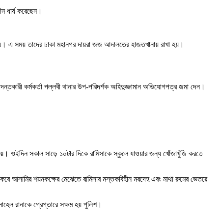
িন ধার্য করেছেন।
না হয়। এ সময় তাদের ঢাকা মহানগর দায়রা জজ আদালতের হাজতখানায় রাখা হয়।
্তকারী কর্মকর্তা পল্লবী থানার উপ-পরিদর্শক অহিদুজ্জামান অভিযোগপত্র জমা দেন।
নেয়। ওইদিন সকাল সাড়ে ১০টার দিকে রামিসাকে স্কুলে যাওয়ার জন্য খোঁজাখুঁজি করতে
েশ করে আসামির শয়নকক্ষের মেঝেতে রামিসার মস্তকবিহীন মরদেহ এবং মাথা রুমের ভেতরে
োহেল রানাকে গ্রেপ্তারে সক্ষম হয় পুলিশ।