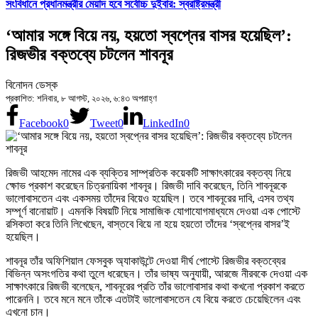
সংবিধানে প্রধানমন্ত্রীর মেয়াদ হবে সর্বোচ্চ দুইবার: স্বরাষ্ট্রমন্ত্রী
‘আমার সঙ্গে বিয়ে নয়, হয়তো স্বপ্নের বাসর হয়েছিল’:
রিজভীর বক্তব্যে চটলেন শাবনূর
বিনোদন ডেস্ক
প্রকাশিত: শনিবার, ৮ আগস্ট, ২০২৬, ৬:৪৩ অপরাহ্ণ
Facebook
0
Tweet
0
LinkedIn
0
রিজভী আহমেদ নামের এক ব্যক্তির সাম্প্রতিক কয়েকটি সাক্ষাৎকারের বক্তব্য নিয়ে
ক্ষোভ প্রকাশ করেছেন চিত্রনায়িকা শাবনূর। রিজভী দাবি করেছেন, তিনি শাবনূরকে
ভালোবাসতেন এবং একসময় তাঁদের বিয়েও হয়েছিল। তবে শাবনূরের দাবি, এসব তথ্য
সম্পূর্ণ বানোয়াট। এমনকি বিষয়টি নিয়ে সামাজিক যোগাযোগমাধ্যমে দেওয়া এক পোস্টে
রসিকতা করে তিনি লিখেছেন, বাস্তবে বিয়ে না হয়ে হয়তো তাঁদের ‘স্বপ্নের বাসর’ই
হয়েছিল।
শাবনূর তাঁর অফিশিয়াল ফেসবুক অ্যাকাউন্টে দেওয়া দীর্ঘ পোস্টে রিজভীর বক্তব্যের
বিভিন্ন অসংগতির কথা তুলে ধরেছেন। তাঁর ভাষ্য অনুযায়ী, আরজে নীরবকে দেওয়া এক
সাক্ষাৎকারে রিজভী বলেছেন, শাবনূরের প্রতি তাঁর ভালোবাসার কথা কখনো প্রকাশ করতে
পারেননি। তবে মনে মনে তাঁকে এতটাই ভালোবাসতেন যে বিয়ে করতে চেয়েছিলেন এবং
এখনো চান।