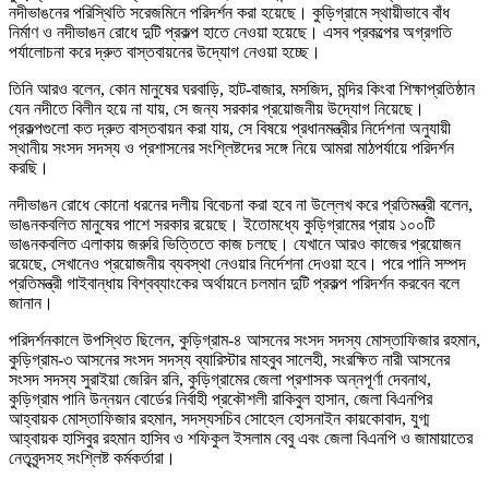
নদীভাঙনের পরিস্থিতি সরেজমিনে পরিদর্শন করা হয়েছে। কুড়িগ্রামে স্থায়ীভাবে বাঁধ
নির্মাণ ও নদীভাঙন রোধে দুটি প্রকল্প হাতে নেওয়া হয়েছে। এসব প্রকল্পের অগ্রগতি
পর্যালোচনা করে দ্রুত বাস্তবায়নের উদ্যোগ নেওয়া হচ্ছে।
তিনি আরও বলেন, কোন মানুষের ঘরবাড়ি, হাট-বাজার, মসজিদ, মন্দির কিংবা শিক্ষাপ্রতিষ্ঠান
যেন নদীতে বিলীন হয়ে না যায়, সে জন্য সরকার প্রয়োজনীয় উদ্যোগ নিয়েছে।
প্রকল্পগুলো কত দ্রুত বাস্তবায়ন করা যায়, সে বিষয়ে প্রধানমন্ত্রীর নির্দেশনা অনুযায়ী
স্থানীয় সংসদ সদস্য ও প্রশাসনের সংশ্লিষ্টদের সঙ্গে নিয়ে আমরা মাঠপর্যায়ে পরিদর্শন
করছি।
নদীভাঙন রোধে কোনো ধরনের দলীয় বিবেচনা করা হবে না উল্লেখ করে প্রতিমন্ত্রী বলেন,
ভাঙনকবলিত মানুষের পাশে সরকার রয়েছে। ইতোমধ্যে কুড়িগ্রামের প্রায় ১০০টি
ভাঙনকবলিত এলাকায় জরুরি ভিত্তিতে কাজ চলছে। যেখানে আরও কাজের প্রয়োজন
রয়েছে, সেখানেও প্রয়োজনীয় ব্যবস্থা নেওয়ার নির্দেশনা দেওয়া হবে। পরে পানি সম্পদ
প্রতিমন্ত্রী গাইবান্ধায় বিশ্বব্যাংকের অর্থায়নে চলমান দুটি প্রকল্প পরিদর্শন করবেন বলে
জানান।
পরিদর্শনকালে উপস্থিত ছিলেন, কুড়িগ্রাম-৪ আসনের সংসদ সদস্য মোস্তাফিজার রহমান,
কুড়িগ্রাম-৩ আসনের সংসদ সদস্য ব্যারিস্টার মাহবুব সালেহী, সংরক্ষিত নারী আসনের
সংসদ সদস্য সুরাইয়া জেরিন রনি, কুড়িগ্রামের জেলা প্রশাসক অন্নপূর্ণা দেবনাথ,
কুড়িগ্রাম পানি উন্নয়ন বোর্ডের নির্বাহী প্রকৌশলী রাকিবুল হাসান, জেলা বিএনপির
আহ্বায়ক মোস্তাফিজার রহমান, সদস্যসচিব সোহেল হোসনাইন কায়কোবাদ, যুগ্ম
আহ্বায়ক হাসিবুর রহমান হাসিব ও শফিকুল ইসলাম বেবু এবং জেলা বিএনপি ও জামায়াতের
নেতৃবৃন্দসহ সংশ্লিষ্ট কর্মকর্তারা।