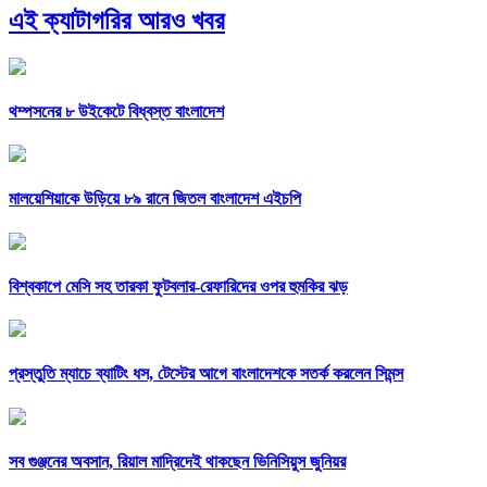
এই ক্যাটাগরির আরও খবর
থম্পসনের ৮ উইকেটে বিধ্বস্ত বাংলাদেশ
মালয়েশিয়াকে উড়িয়ে ৮৯ রানে জিতল বাংলাদেশ এইচপি
বিশ্বকাপে মেসি সহ তারকা ফুটবলার-রেফারিদের ওপর হুমকির ঝড়
প্রস্তুতি ম্যাচে ব্যাটিং ধস, টেস্টের আগে বাংলাদেশকে সতর্ক করলেন সিমন্স
সব গুঞ্জনের অবসান, রিয়াল মাদ্রিদেই থাকছেন ভিনিসিয়ুস জুনিয়র