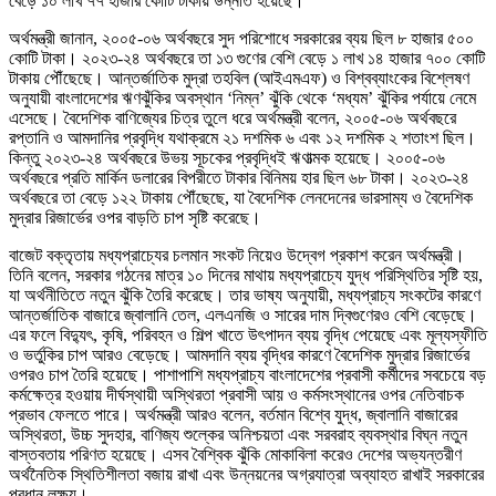
বেড়ে ১০ লাখ ৭৭ হাজার কোটি টাকায় উন্নীত হয়েছে।
অর্থমন্ত্রী জানান, ২০০৫-০৬ অর্থবছরে সুদ পরিশোধে সরকারের ব্যয় ছিল ৮ হাজার ৫০০
কোটি টাকা। ২০২৩-২৪ অর্থবছরে তা ১৩ গুণের বেশি বেড়ে ১ লাখ ১৪ হাজার ৭০০ কোটি
টাকায় পৌঁছেছে। আন্তর্জাতিক মুদ্রা তহবিল (আইএমএফ) ও বিশ্বব্যাংকের বিশ্লেষণ
অনুযায়ী বাংলাদেশের ঋণঝুঁকির অবস্থান ‘নিম্ন’ ঝুঁকি থেকে ‘মধ্যম’ ঝুঁকির পর্যায়ে নেমে
এসেছে। বৈদেশিক বাণিজ্যের চিত্র তুলে ধরে অর্থমন্ত্রী বলেন, ২০০৫-০৬ অর্থবছরে
রপ্তানি ও আমদানির প্রবৃদ্ধি যথাক্রমে ২১ দশমিক ৬ এবং ১২ দশমিক ২ শতাংশ ছিল।
কিন্তু ২০২৩-২৪ অর্থবছরে উভয় সূচকের প্রবৃদ্ধিই ঋণাত্মক হয়েছে। ২০০৫-০৬
অর্থবছরে প্রতি মার্কিন ডলারের বিপরীতে টাকার বিনিময় হার ছিল ৬৮ টাকা। ২০২৩-২৪
অর্থবছরে তা বেড়ে ১২২ টাকায় পৌঁছেছে, যা বৈদেশিক লেনদেনের ভারসাম্য ও বৈদেশিক
মুদ্রার রিজার্ভের ওপর বাড়তি চাপ সৃষ্টি করেছে।
বাজেট বক্তৃতায় মধ্যপ্রাচ্যের চলমান সংকট নিয়েও উদ্বেগ প্রকাশ করেন অর্থমন্ত্রী।
তিনি বলেন, সরকার গঠনের মাত্র ১০ দিনের মাথায় মধ্যপ্রাচ্যে যুদ্ধ পরিস্থিতির সৃষ্টি হয়,
যা অর্থনীতিতে নতুন ঝুঁকি তৈরি করেছে। তার ভাষ্য অনুযায়ী, মধ্যপ্রাচ্য সংকটের কারণে
আন্তর্জাতিক বাজারে জ্বালানি তেল, এলএনজি ও সারের দাম দ্বিগুণেরও বেশি বেড়েছে।
এর ফলে বিদ্যুৎ, কৃষি, পরিবহন ও শিল্প খাতে উৎপাদন ব্যয় বৃদ্ধি পেয়েছে এবং মূল্যস্ফীতি
ও ভর্তুকির চাপ আরও বেড়েছে। আমদানি ব্যয় বৃদ্ধির কারণে বৈদেশিক মুদ্রার রিজার্ভের
ওপরও চাপ তৈরি হয়েছে। পাশাপাশি মধ্যপ্রাচ্য বাংলাদেশের প্রবাসী কর্মীদের সবচেয়ে বড়
কর্মক্ষেত্র হওয়ায় দীর্ঘস্থায়ী অস্থিরতা প্রবাসী আয় ও কর্মসংস্থানের ওপর নেতিবাচক
প্রভাব ফেলতে পারে। অর্থমন্ত্রী আরও বলেন, বর্তমান বিশ্বে যুদ্ধ, জ্বালানি বাজারের
অস্থিরতা, উচ্চ সুদহার, বাণিজ্য শুল্কের অনিশ্চয়তা এবং সরবরাহ ব্যবস্থার বিঘ্ন নতুন
বাস্তবতায় পরিণত হয়েছে। এসব বৈশ্বিক ঝুঁকি মোকাবিলা করেও দেশের অভ্যন্তরীণ
অর্থনৈতিক স্থিতিশীলতা বজায় রাখা এবং উন্নয়নের অগ্রযাত্রা অব্যাহত রাখাই সরকারের
প্রধান লক্ষ্য।