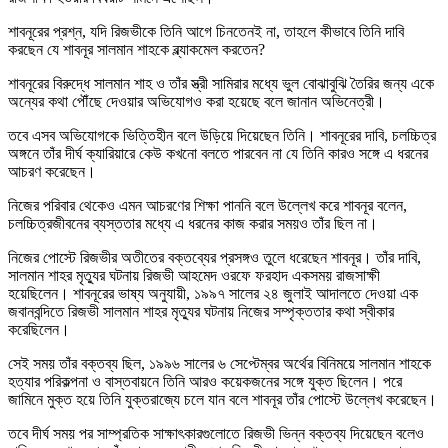
শাবনূরের প্রশ্ন, যদি রিজভীকে তিনি আগে চিনতেনই না, তাহলে কীভাবে তিনি দাবি
করছেন যে শাবনূর সালমান শাহকে ব্ল্যাকমেল করতেন?
শাবনূরের বিরুদ্ধে সালমান শাহ ও তাঁর স্ত্রী সামিরার মধ্যে ভুল বোঝাবুঝি তৈরির জন্য একে
অন্যের কথা পৌঁছে দেওয়ার অভিযোগও করা হয়েছে বলে জানান অভিনেত্রী।
তবে এসব অভিযোগকে ভিত্তিহীন বলে উড়িয়ে দিয়েছেন তিনি। শাবনূরের দাবি, চলচ্চিত্র
অঙ্গনে তাঁর দীর্ঘ ক্যারিয়ারে কেউ কখনো বলতে পারবেন না যে তিনি কারও সঙ্গে এ ধরনের
আচরণ করেছেন।
নিজের পরিবার থেকেও এমন আচরণের শিক্ষা পাননি বলে উল্লেখ করে শাবনূর বলেন,
চলচ্চিত্রজীবনের ব্যস্ততার মধ্যে এ ধরনের কাজ করার সময়ও তাঁর ছিল না।
নিজের পোস্টে রিজভীর অতীতের বক্তব্যের প্রসঙ্গও তুলে ধরেছেন শাবনূর। তাঁর দাবি,
সালমান শাহর মৃত্যুর ঘটনায় রিজভী আহমেদ ওরফে ফরহাদ একসময় রাজসাক্ষী
হয়েছিলেন। শাবনূরের ভাষ্য অনুযায়ী, ১৯৯৭ সালের ২৪ জুলাই আদালতে দেওয়া এক
জবানবন্দিতে রিজভী সালমান শাহর মৃত্যুর ঘটনায় নিজের সম্পৃক্ততার কথা স্বীকার
করেছিলেন।
সেই সময় তাঁর বক্তব্য ছিল, ১৯৯৬ সালের ৬ সেপ্টেম্বর অর্থের বিনিময়ে সালমান শাহকে
হত্যার পরিকল্পনা ও বাস্তবায়নে তিনি আরও কয়েকজনের সঙ্গে যুক্ত ছিলেন। পরে
জামিনে মুক্ত হয়ে তিনি যুক্তরাজ্যে চলে যান বলে শাবনূর তাঁর পোস্টে উল্লেখ করেছেন।
তবে দীর্ঘ সময় পর সাম্প্রতিক সাক্ষাৎকারগুলোতে রিজভী ভিন্ন বক্তব্য দিয়েছেন বলেও