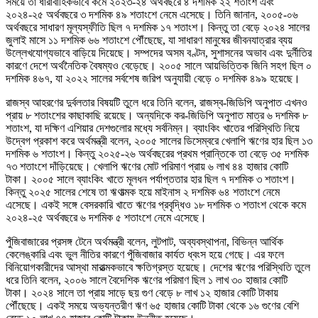
সময়ে তা ধারাবাহিকভাবে কমে ২০২৩-২৪ অর্থবছরে ৪ দশমিক ২২ শতাংশ এবং
২০২৪-২৫ অর্থবছরে ৩ দশমিক ৪৯ শতাংশে নেমে এসেছে। তিনি জানান, ২০০৫-০৬
অর্থবছরে সাধারণ মূল্যস্ফীতি ছিল ৭ দশমিক ১৭ শতাংশ। কিন্তু তা বেড়ে ২০২৪ সালের
জুলাই মাসে ১১ দশমিক ৬৬ শতাংশে পৌঁছেছে, যা সাধারণ মানুষের জীবনযাত্রার ব্যয়
উল্লেখযোগ্যভাবে বাড়িয়ে দিয়েছে। সম্পদের অসম বণ্টন, সুশাসনের অভাব এবং দুর্নীতির
কারণে দেশে অর্থনৈতিক বৈষম্যও বেড়েছে। ২০০৫ সালে আয়ভিত্তিক জিনি সহগ ছিল ০
দশমিক ৪৬৭, যা ২০২২ সালের সর্বশেষ জরিপ অনুযায়ী বেড়ে ০ দশমিক ৪৯৯ হয়েছে।
রাজস্ব আহরণের দুর্বলতার বিষয়টি তুলে ধরে তিনি বলেন, রাজস্ব-জিডিপি অনুপাত এখনও
প্রায় ৮ শতাংশের কাছাকাছি রয়েছে। অন্যদিকে কর-জিডিপি অনুপাত মাত্র ৬ দশমিক ৮
শতাংশ, যা দক্ষিণ এশিয়ার দেশগুলোর মধ্যে সর্বনিম্ন। ব্যাংকিং খাতের পরিস্থিতি নিয়ে
উদ্বেগ প্রকাশ করে অর্থমন্ত্রী বলেন, ২০০৫ সালের ডিসেম্বরে খেলাপি ঋণের হার ছিল ১৩
দশমিক ৬ শতাংশ। কিন্তু ২০২৫-২৬ অর্থবছরের প্রথম প্রান্তিকে তা বেড়ে ৩৫ দশমিক
৭৩ শতাংশে দাঁড়িয়েছে। খেলাপি ঋণের মোট পরিমাণ প্রায় ৬ লাখ ৪৪ হাজার কোটি
টাকা। ২০০৫ সালে ব্যাংকিং খাতে মূলধন পর্যাপ্ততার হার ছিল ৭ দশমিক ৩ শতাংশ।
কিন্তু ২০২৫ সালের শেষে তা ঋণাত্মক হয়ে মাইনাস ২ দশমিক ৬৪ শতাংশে নেমে
এসেছে। একই সঙ্গে বেসরকারি খাতে ঋণের প্রবৃদ্ধিও ১৮ দশমিক ৩ শতাংশ থেকে কমে
২০২৪-২৫ অর্থবছরে ৬ দশমিক ৫ শতাংশে নেমে এসেছে।
পুঁজিবাজারের প্রসঙ্গ টেনে অর্থমন্ত্রী বলেন, লুটপাট, অব্যবস্থাপনা, বিভিন্ন আর্থিক
কেলেঙ্কারি এবং ভুল নীতির কারণে পুঁজিবাজার কার্যত ধ্বংস হয়ে গেছে। এর ফলে
বিনিয়োগকারীদের আস্থা মারাত্মকভাবে ক্ষতিগ্রস্ত হয়েছে। দেশের ঋণের পরিস্থিতি তুলে
ধরে তিনি বলেন, ২০০৬ সালে বৈদেশিক ঋণের পরিমাণ ছিল ১ লাখ ৩০ হাজার কোটি
টাকা। ২০২৪ সালে তা প্রায় সাড়ে ছয় গুণ বেড়ে ৮ লাখ ১২ হাজার কোটি টাকায়
পৌঁছেছে। একই সময়ে অভ্যন্তরীণ ঋণ ৬৫ হাজার কোটি টাকা থেকে ১৬ গুণের বেশি