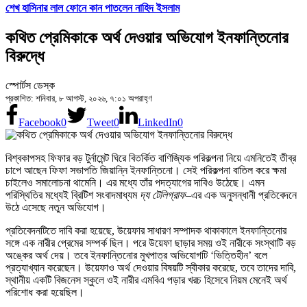
শেখ হাসিনার লাল ফোনে কান পাতলেন নাহিদ ইসলাম
কথিত প্রেমিকাকে অর্থ দেওয়ার অভিযোগ ইনফান্তিনোর
বিরুদ্ধে
স্পোর্টস ডেস্ক
প্রকাশিত: শনিবার, ৮ আগস্ট, ২০২৬, ৭:০১ অপরাহ্ণ
Facebook
0
Tweet
0
LinkedIn
0
বিশ্বকাপসহ ফিফার বড় টুর্নামেন্ট ঘিরে বিতর্কিত বাণিজ্যিক পরিকল্পনা নিয়ে এমনিতেই তীব্র
চাপে আছেন ফিফা সভাপতি জিয়ান্নি ইনফান্তিনো। সেই পরিকল্পনা বাতিল করে ক্ষমা
চাইলেও সমালোচনা থামেনি। এর মধ্যে তাঁর পদত্যাগের দাবিও উঠেছে। এমন
পরিস্থিতির মধ্যেই ব্রিটিশ সংবাদমাধ্যম
দ্য টেলিগ্রাফ
–এর এক অনুসন্ধানী প্রতিবেদনে
উঠে এসেছে নতুন অভিযোগ।
প্রতিবেদনটিতে দাবি করা হয়েছে, উয়েফার সাধারণ সম্পাদক থাকাকালে ইনফান্তিনোর
সঙ্গে এক নারীর প্রেমের সম্পর্ক ছিল। পরে উয়েফা ছাড়ার সময় ওই নারীকে সংস্থাটি বড়
অঙ্কের অর্থ দেয়। তবে ইনফান্তিনোর মুখপাত্র অভিযোগটি ‘ভিত্তিহীন’ বলে
প্রত্যাখ্যান করেছেন। উয়েফাও অর্থ দেওয়ার বিষয়টি স্বীকার করেছে, তবে তাদের দাবি,
স্থানীয় একটি বিজনেস স্কুলে ওই নারীর এমবিএ পড়ার খরচ হিসেবে নিয়ম মেনেই অর্থ
পরিশোধ করা হয়েছিল।