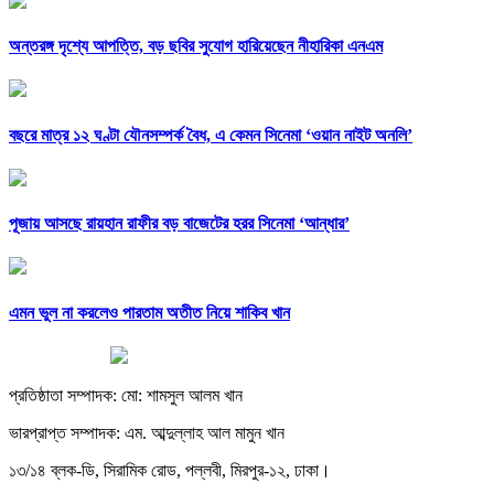
অন্তরঙ্গ দৃশ্যে আপত্তি, বড় ছবির সুযোগ হারিয়েছেন নীহারিকা এনএম
বছরে মাত্র ১২ ঘণ্টা যৌনসম্পর্ক বৈধ, এ কেমন সিনেমা ‘ওয়ান নাইট অনলি’
পূজায় আসছে রায়হান রাফীর বড় বাজেটের হরর সিনেমা ‘আন্ধার’
এমন ভুল না করলেও পারতাম অতীত নিয়ে শাকিব খান
প্রতিষ্ঠাতা সম্পাদক: মো: শামসুল আলম খান
ভারপ্রাপ্ত সম্পাদক: এম. আব্দুল্লাহ আল মামুন খান
১৩/১৪ ব্লক-ডি, সিরামিক রোড, পল্লবী, মিরপুর-১২, ঢাকা।