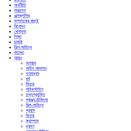
অর্থনীতি
সারাদেশ
এক্সক্লুসিভ
সম্পাদকের বাছাই
বিনোদন
খেলাধুলা
শিক্ষা
চাকরি
শিল্প-সাহিত্য
মতামত
আরও
অপরাধ
আইন আদালত
গণমাধ্যম
ধর্ম
ফিচার
লাইফস্টাইল
তথ্যপ্রযুক্তি
স্বাস্থ্য-চিকিৎসা
শিল্প-সাহিত্য
প্রবাস
ফিচার
ক্যাম্পাস
ভ্রমণ