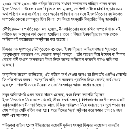
২০০৯ থেকে ২০১৬ সাল পর্যন্ত উয়েফার সাধারণ সম্পাদকের দায়িত্ব পালন করেন
ইনফান্তিনো। উয়েফার এক বিবৃতিতে বলা হয়েছে, সংশ্লিষ্ট নারীকে চাকরি ছাড়ার সময়
অর্থ পরিশোধ করা হয়েছিল। তবে অর্থের পরিমাণ বা এর সঙ্গে ইনফান্তিনোর ব্যক্তিগত
সম্পর্কের কোনো যোগসূত্র ছিল কি না, সে বিষয়ে সংস্থাটি বিস্তারিত কিছু জানায়নি।
টেলিগ্রাফ
–এর প্রতিবেদনে বলা হয়েছে, ইনফান্তিনোর সঙ্গে কথিত সম্পর্কে থাকা ওই
নারীকে ছয় অঙ্কের অর্থ দেওয়া হয়েছিল। তবে এ বিষয়ে ইনফান্তিনোর পক্ষ থেকে
অভিযোগটি কঠোরভাবে অস্বীকার করা হয়েছে।
ফিফার এক মুখপাত্র
টেলিগ্রাফ
কে বলেছেন, ইনফান্তিনো অভিযোগগুলো ‘দৃঢ়ভাবে
প্রত্যাখ্যান’ করেছেন এবং সেগুলো সম্পূর্ণ অসত্য। তাঁর আচরণ নিয়ে উয়েফা বা ফিফার
কোনো কর্মী কখনো অসদাচরণ কিংবা নিয়ম ভঙ্গের অভিযোগ করেননি বলেও দাবি করা
হয়েছে।
অন্যদিকে উয়েফা জানিয়েছে, ওই নারীকে অর্থ দেওয়া হলেও তা ছিল তাঁর এমবিএ কোর্সের
ফি পরিশোধের জন্য। সংস্থাটির দাবি, সে সময়কার প্রচলিত নিয়ম মেনেই অর্থ দেওয়া
হয়েছিল। পরবর্তী সময়ে উয়েফা তাদের নিয়মকানুন আরও কঠোর করেছে।
নতুন অভিযোগটি এমন সময়ে সামনে এসেছে, যখন ফিফা সভাপতি হিসেবে
ইনফান্তিনোকে নিয়ে আগে থেকেই তীব্র বিতর্ক চলছে। বিশ্বকাপের অংশীদারত্ব একটি
ব্যক্তিমালিকানাধীন প্রতিষ্ঠানের কাছে বিক্রির পরিকল্পনা নিয়ে সমালোচনার মুখে পড়ার পর
শেষ পর্যন্ত সেটি বাতিল করা হয়। পরে নিজের ‘ভুল’ স্বীকার করে ক্ষমাও চান ৫৬ বছর
বয়সী এই সংগঠক।
পরিকল্পনা বাতিল হলেও ইউরোপের কয়েকটি ফুটবল সংস্থা ফিফার আয়োজন বয়কটের