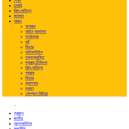
শিক্ষা
চাকরি
শিল্প-সাহিত্য
মতামত
আরও
অপরাধ
আইন আদালত
গণমাধ্যম
ধর্ম
ফিচার
লাইফস্টাইল
তথ্যপ্রযুক্তি
স্বাস্থ্য-চিকিৎসা
শিল্প-সাহিত্য
প্রবাস
ফিচার
ক্যাম্পাস
ভ্রমণ
সোশ্যাল মিডিয়া
প্রচ্ছদ
জাতীয়
আন্তর্জাতিক
রাজনীতি