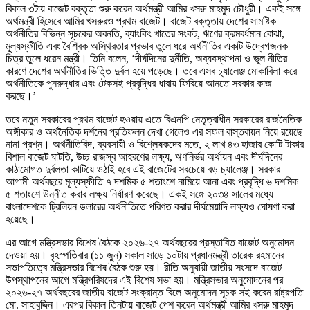
বিকাল ৩টায় বাজেট বক্তৃতা শুরু করেন অর্থমন্ত্রী আমির খসরু মাহমুদ চৌধুরী। একই সঙ্গে
অর্থমন্ত্রী হিসেবে আমির খসরুরও প্রথম বাজেট। বাজেট বক্তৃতায় দেশের সামষ্টিক
অর্থনীতির বিভিন্ন সূচকের অবনতি, ব্যাংকিং খাতের সংকট, ঋণের ক্রমবর্ধমান বোঝা,
মূল্যস্ফীতি এবং বৈশ্বিক অস্থিরতার প্রভাব তুলে ধরে অর্থনীতির একটি উদ্বেগজনক
চিত্র তুলে ধরেন মন্ত্রী। তিনি বলেন, ‘দীর্ঘদিনের দুর্নীতি, অব্যবস্থাপনা ও ভুল নীতির
কারণে দেশের অর্থনীতির ভিত্তি দুর্বল হয়ে পড়েছে। তবে এসব চ্যালেঞ্জ মোকাবিলা করে
অর্থনীতিকে পুনরুদ্ধার এবং টেকসই প্রবৃদ্ধির ধারায় ফিরিয়ে আনতে সরকার কাজ
করছে।’
তবে নতুন সরকারের প্রথম বাজেট হওয়ায় এতে বিএনপি নেতৃত্বাধীন সরকারের রাজনৈতিক
অঙ্গীকার ও অর্থনৈতিক দর্শনের প্রতিফলন দেখা গেলেও এর সফল বাস্তবায়ন নিয়ে রয়েছে
নানা প্রশ্ন। অর্থনীতিবিদ, ব্যবসায়ী ও বিশ্লেষকদের মতে, ২ লাখ ৪৩ হাজার কোটি টাকার
বিশাল বাজেট ঘাটতি, উচ্চ রাজস্ব আহরণের লক্ষ্য, ঋণনির্ভর অর্থায়ন এবং দীর্ঘদিনের
কাঠামোগত দুর্বলতা কাটিয়ে ওঠাই হবে এই বাজেটের সবচেয়ে বড় চ্যালেঞ্জ। সরকার
আগামী অর্থবছরে মূল্যস্ফীতি ৭ দশমিক ৫ শতাংশে নামিয়ে আনা এবং প্রবৃদ্ধি ৬ দশমিক
৫ শতাংশে উন্নীত করার লক্ষ্য নির্ধারণ করেছে। একই সঙ্গে ২০৩৪ সালের মধ্যে
বাংলাদেশকে ট্রিলিয়ন ডলারের অর্থনীতিতে পরিণত করার দীর্ঘমেয়াদি লক্ষ্যও ঘোষণা করা
হয়েছে।
এর আগে মন্ত্রিসভার বিশেষ বৈঠকে ২০২৬-২৭ অর্থবছরের প্রস্তাবিত বাজেট অনুমোদন
দেওয়া হয়। বৃহস্পতিবার (১১ জুন) সকাল সাড়ে ১০টায় প্রধানমন্ত্রী তারেক রহমানের
সভাপতিত্বে মন্ত্রিসভার বিশেষ বৈঠক শুরু হয়। রীতি অনুযায়ী জাতীয় সংসদে বাজেট
উপস্থাপনের আগে মন্ত্রিপরিষদের এই বিশেষ সভা হয়। মন্ত্রিসভার অনুমোদনের পর
২০২৬-২৭ অর্থবছরের জাতীয় বাজেট সংক্রান্ত বিলে অনুমোদন সূচক সই করেন রাষ্ট্রপতি
মো. সাহাবুদ্দিন। এরপর বিকাল তিনটায় বাজেট পেশ করেন অর্থমন্ত্রী আমির খসরু মাহমুদ