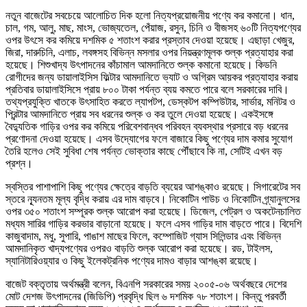
নতুন বাজেটের সবচেয়ে আলোচিত দিক হলো নিত্যপ্রয়োজনীয় পণ্যে কর কমানো। ধান,
চাল, গম, আলু, মাছ, মাংস, ভোজ্যতেল, পেঁয়াজ, রসুন, চিনি ও বীজসহ ৬০টি নিত্যপণ্যের
ওপর উৎসে কর কমিয়ে দশমিক ৫ শতাংশ করার প্রস্তাব দেওয়া হয়েছে। এছাড়া খেজুর,
জিরা, দারুচিনি, এলাচ, লবঙ্গসহ বিভিন্ন মসলার ওপর নিয়ন্ত্রণমূলক শুল্ক প্রত্যাহার করা
হয়েছে। শিশুখাদ্য উৎপাদনের কাঁচামাল আমদানিতে শুল্ক কমানো হয়েছে। কিডনি
রোগীদের জন্য ডায়ালাইসিস ফিল্টার আমদানিতে ভ্যাট ও অগ্রিম আয়কর প্রত্যাহার করায়
প্রতিবার ডায়ালাইসিসে প্রায় ৮০০ টাকা পর্যন্ত ব্যয় কমতে পারে বলে সরকারের দাবি।
তথ্যপ্রযুক্তি খাতকে উৎসাহিত করতে ল্যাপটপ, ডেস্কটপ কম্পিউটার, সার্ভার, মনিটর ও
প্রিন্টার আমদানিতে প্রায় সব ধরনের শুল্ক ও কর তুলে দেওয়া হয়েছে। একইসঙ্গে
বৈদ্যুতিক গাড়ির ওপর কর কমিয়ে পরিবেশবান্ধব পরিবহন ব্যবস্থার প্রসারে বড় ধরনের
প্রণোদনা দেওয়া হয়েছে। এসব উদ্যোগের ফলে বাজারে কিছু পণ্যের দাম কমার সুযোগ
তৈরি হলেও সেই সুবিধা শেষ পর্যন্ত ভোক্তার কাছে পৌঁছাবে কি না, সেটিই এখন বড়
প্রশ্ন।
স্বস্তির পাশাপাশি কিছু পণ্যের ক্ষেত্রে বাড়তি ব্যয়ের আশঙ্কাও রয়েছে। সিগারেটের সব
স্তরে ন্যূনতম মূল্য বৃদ্ধি করায় এর দাম বাড়বে। নিকোটিন পাউচ ও নিকোটিন গ্র্যানুলসের
ওপর ৩৫০ শতাংশ সম্পূরক শুল্ক আরোপ করা হয়েছে। ডিজেল, পেট্রল ও অকটেনচালিত
মধ্যম সারির গাড়ির করভার বাড়ানো হয়েছে। ফলে এসব গাড়ির দাম বাড়তে পারে। বিদেশি
কাজুবাদাম, মধু, সুপারি, পাঙাশ মাছের ফিলে, কম্পোজিট গ্যাস সিলিন্ডার এবং বিভিন্ন
আমদানিকৃত খাদ্যপণ্যের ওপরও বাড়তি শুল্ক আরোপ করা হয়েছে। রড, টাইলস,
স্যানিটারিওয়্যার ও কিছু ইলেকট্রনিক পণ্যের দামও বাড়ার আশঙ্কা রয়েছে।
বাজেট বক্তৃতায় অর্থমন্ত্রী বলেন, বিএনপি সরকারের সময় ২০০৫-০৬ অর্থবছরে দেশের
মোট দেশজ উৎপাদনের (জিডিপি) প্রবৃদ্ধি ছিল ৬ দশমিক ৭৮ শতাংশ। কিন্তু পরবর্তী