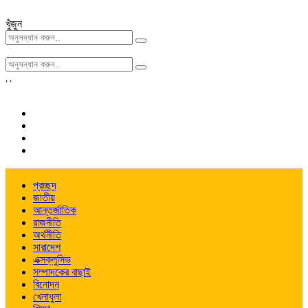
খুঁজুন
,
,
প্রচ্ছদ
জাতীয়
আন্তর্জাতিক
রাজনীতি
অর্থনীতি
সারাদেশ
এক্সক্লুসিভ
সম্পাদকের বাছাই
বিনোদন
খেলাধুলা