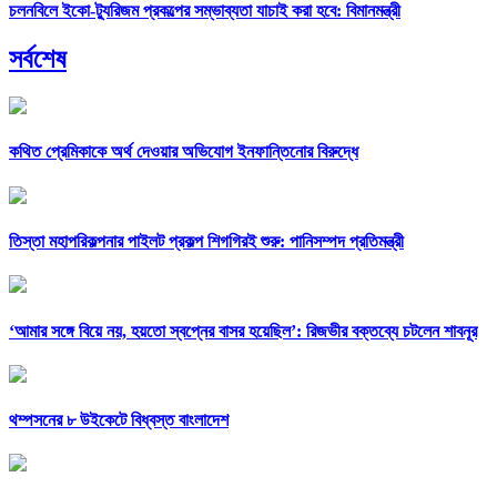
চলনবিলে ইকো-ট্যুরিজম প্রকল্পের সম্ভাব্যতা যাচাই করা হবে: বিমানমন্ত্রী
সর্বশেষ
কথিত প্রেমিকাকে অর্থ দেওয়ার অভিযোগ ইনফান্তিনোর বিরুদ্ধে
তিস্তা মহাপরিকল্পনার পাইলট প্রকল্প শিগগিরই শুরু: পানিসম্পদ প্রতিমন্ত্রী
‘আমার সঙ্গে বিয়ে নয়, হয়তো স্বপ্নের বাসর হয়েছিল’: রিজভীর বক্তব্যে চটলেন শাবনূর
থম্পসনের ৮ উইকেটে বিধ্বস্ত বাংলাদেশ