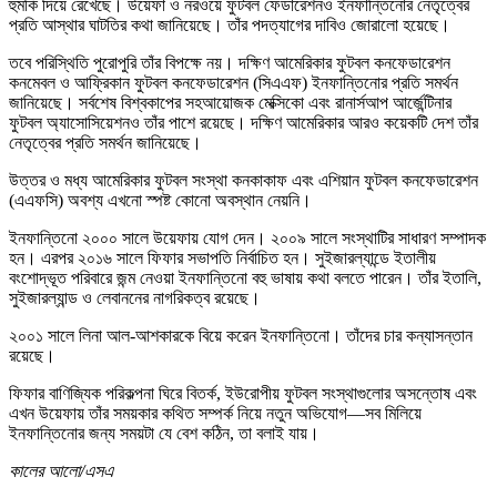
হুমকি দিয়ে রেখেছে। উয়েফা ও নরওয়ে ফুটবল ফেডারেশনও ইনফান্তিনোর নেতৃত্বের
প্রতি আস্থার ঘাটতির কথা জানিয়েছে। তাঁর পদত্যাগের দাবিও জোরালো হয়েছে।
তবে পরিস্থিতি পুরোপুরি তাঁর বিপক্ষে নয়। দক্ষিণ আমেরিকার ফুটবল কনফেডারেশন
কনমেবল ও আফ্রিকান ফুটবল কনফেডারেশন (সিএএফ) ইনফান্তিনোর প্রতি সমর্থন
জানিয়েছে। সর্বশেষ বিশ্বকাপের সহআয়োজক মেক্সিকো এবং রানার্সআপ আর্জেন্টিনার
ফুটবল অ্যাসোসিয়েশনও তাঁর পাশে রয়েছে। দক্ষিণ আমেরিকার আরও কয়েকটি দেশ তাঁর
নেতৃত্বের প্রতি সমর্থন জানিয়েছে।
উত্তর ও মধ্য আমেরিকার ফুটবল সংস্থা কনকাকাফ এবং এশিয়ান ফুটবল কনফেডারেশন
(এএফসি) অবশ্য এখনো স্পষ্ট কোনো অবস্থান নেয়নি।
ইনফান্তিনো ২০০০ সালে উয়েফায় যোগ দেন। ২০০৯ সালে সংস্থাটির সাধারণ সম্পাদক
হন। এরপর ২০১৬ সালে ফিফার সভাপতি নির্বাচিত হন। সুইজারল্যান্ডে ইতালীয়
বংশোদ্ভূত পরিবারে জন্ম নেওয়া ইনফান্তিনো বহু ভাষায় কথা বলতে পারেন। তাঁর ইতালি,
সুইজারল্যান্ড ও লেবাননের নাগরিকত্ব রয়েছে।
২০০১ সালে লিনা আল-আশকারকে বিয়ে করেন ইনফান্তিনো। তাঁদের চার কন্যাসন্তান
রয়েছে।
ফিফার বাণিজ্যিক পরিকল্পনা ঘিরে বিতর্ক, ইউরোপীয় ফুটবল সংস্থাগুলোর অসন্তোষ এবং
এখন উয়েফায় তাঁর সময়কার কথিত সম্পর্ক নিয়ে নতুন অভিযোগ—সব মিলিয়ে
ইনফান্তিনোর জন্য সময়টা যে বেশ কঠিন, তা বলাই যায়।
কালের আলো/এসএ