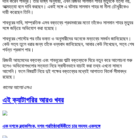
দাবি করেন শাবনূর। তাঁর ভাষ্য অনুযায়ী, এখন রিজভী সালমান শাহর মৃত্যুকে হত্যা নয়,
আত্মহত্যা বলে দাবি করছেন। একই সঙ্গে এ ঘটনায় সালমান শাহর মা নীলা চৌধুরীকেও
দায়ী করেছেন তিনি।
শাবনূরের দাবি, সাম্প্রতিক এসব বক্তব্যে প্রথমবারের মতো তাঁকেও সালমান শাহর মৃত্যুর
সঙ্গে জড়িয়ে অভিযোগ করা হয়েছে।
শাবনূরের পোস্টের পর তাঁর ভক্ত ও অনুসারীদের অনেকে মন্তব্যে সমর্থন জানিয়েছেন।
কেউ সত্য তুলে ধরার জন্য তাঁকে ধন্যবাদ জানিয়েছেন, আবার কেউ লিখেছেন, সত্য শেষ
পর্যন্ত প্রকাশ পায়।
রিজভী আহমেদের বক্তব্য এবং শাবনূরের পাল্টা বক্তব্যকে ঘিরে নতুন করে আলোচনা শুরু
হলেও অভিযোগগুলোর সত্যতা নিয়ে স্বাধীনভাবে যাচাই করা তথ্য এখনো সামনে
আসেনি। ফলে বিষয়টি নিয়ে দুই পক্ষের বক্তব্যের মধ্যেই আপাতত বিতর্ক সীমাবদ্ধ
রয়েছে।
কালের আলো/এসএ
এই ক্যাটাগরির আরও খবর
এক দশকে ব্ল্যাকপিংক, দশম প্রতিষ্ঠাবার্ষিকীতে চার সদস্য একসঙ্গে