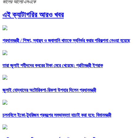
কালের আলো/এসএকে
এই ক্যাটাগরির আরও খবর
প্রধানমন্ত্রী /
শিক্ষা, স্বাস্থ্য ও জ্বালানি খাতকে স্বনির্ভর করার পরিকল্পনা নেওয়া হয়েছে
তারা জুলাই শহীদদের কবরের টাকা মেরে খেয়েছে: প্রতিমন্ত্রী ইশরাক
জুলাই যোদ্ধাদের অটোরিকশা-রিকশা উপহার দিলেন প্রধানমন্ত্রী
চলনবিলে ইকো-ট্যুরিজম প্রকল্পের সম্ভাব্যতা যাচাই করা হবে: বিমানমন্ত্রী