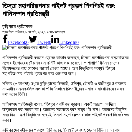
তিস্তা মহাপরিকল্পনার পাইলট প্রকল্প শিগগিরই শুরু:
পানিসম্পদ প্রতিমন্ত্রী
কুড়িগ্রাম প্রতিবেদক
প্রকাশিত: শনিবার, ৮ আগস্ট, ২০২৬, ৬:৪৬ অপরাহ্ণ
Facebook
0
Tweet
0
LinkedIn
0
পানিসম্পদ প্রতিমন্ত্রী ফরহাদ হোসেন আজাদ বলেছেন, তিস্তা মহাপরিকল্পনা বাস্তবায়নের
লক্ষ্যে ইতোমধ্যে টেকনিক্যাল কমিটি কাজ শুরু করেছে। পাশাপাশি বিভিন্ন দেশের
বিশেষজ্ঞদের কাছ থেকেও পরামর্শ নেওয়া হচ্ছে। অল্প কিছুদিনের মধ্যেই তিস্তা
মহাপরিকল্পনার পাইলট প্রকল্পের কাজ শুরু করা হবে।
শনিবার (৮ আগস্ট) দুপুরে কুড়িগ্রামের চিলমারী, উলিপুর, রৌমারী ও রাজীবপুর উপজেলার
নদ-নদীর ভাঙনকবলিত এলাকা পরিদর্শনকালে চিলমারী বন্দর এলাকায় সাংবাদিকদের এসব
কথা বলেন তিনি।
পানিসম্পদ প্রতিমন্ত্রী বলেন, ‘তিস্তা একটি বড় প্রকল্প। একটি প্রকল্প একদিনে
বাস্তবায়ন করা সম্ভব নয়। আমাদের সরকারের বয়স মাত্র পাঁচ মাস। আমাদের কিছুদিন
সময় দিন। অল্প কিছুদিনের মধ্যেই তিস্তা মহাপরিকল্পনার কাজ পাইলট প্রকল্প হিসেবে শুরু
করব।
কুড়িগ্রামের নদীভাঙন প্রসঙ্গে তিনি বলেন, চিলমারী বন্দরসহ জেলার বিভিন্ন এলাকায়