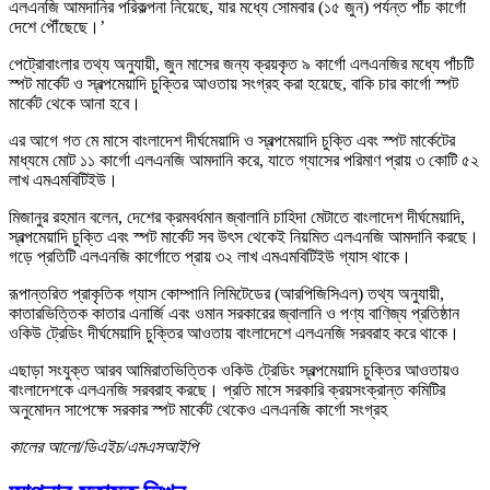
এলএনজি আমদানির পরিকল্পনা নিয়েছে, যার মধ্যে সোমবার (১৫ জুন) পর্যন্ত পাঁচ কার্গো
দেশে পৌঁছেছে।’
পেট্রোবাংলার তথ্য অনুযায়ী, জুন মাসের জন্য ক্রয়কৃত ৯ কার্গো এলএনজির মধ্যে পাঁচটি
স্পট মার্কেট ও স্বল্পমেয়াদি চুক্তির আওতায় সংগ্রহ করা হয়েছে, বাকি চার কার্গো স্পট
মার্কেট থেকে আনা হবে।
এর আগে গত মে মাসে বাংলাদেশ দীর্ঘমেয়াদি ও স্বল্পমেয়াদি চুক্তি এবং স্পট মার্কেটের
মাধ্যমে মোট ১১ কার্গো এলএনজি আমদানি করে, যাতে গ্যাসের পরিমাণ প্রায় ৩ কোটি ৫২
লাখ এমএমবিটিইউ।
মিজানুর রহমান বলেন, দেশের ক্রমবর্ধমান জ্বালানি চাহিদা মেটাতে বাংলাদেশ দীর্ঘমেয়াদি,
স্বল্পমেয়াদি চুক্তি এবং স্পট মার্কেট সব উৎস থেকেই নিয়মিত এলএনজি আমদানি করছে।
গড়ে প্রতিটি এলএনজি কার্গোতে প্রায় ৩২ লাখ এমএমবিটিইউ গ্যাস থাকে।
রূপান্তরিত প্রাকৃতিক গ্যাস কোম্পানি লিমিটেডের (আরপিজিসিএল) তথ্য অনুযায়ী,
কাতারভিত্তিক কাতার এনার্জি এবং ওমান সরকারের জ্বালানি ও পণ্য বাণিজ্য প্রতিষ্ঠান
ওকিউ ট্রেডিং দীর্ঘমেয়াদি চুক্তির আওতায় বাংলাদেশে এলএনজি সরবরাহ করে থাকে।
এছাড়া সংযুক্ত আরব আমিরাতভিত্তিক ওকিউ ট্রেডিং স্বল্পমেয়াদি চুক্তির আওতায়ও
বাংলাদেশকে এলএনজি সরবরাহ করছে। প্রতি মাসে সরকারি ক্রয়সংক্রান্ত কমিটির
অনুমোদন সাপেক্ষে সরকার স্পট মার্কেট থেকেও এলএনজি কার্গো সংগ্রহ
কালের আলো/ডিএইচ/এমএসআইপি