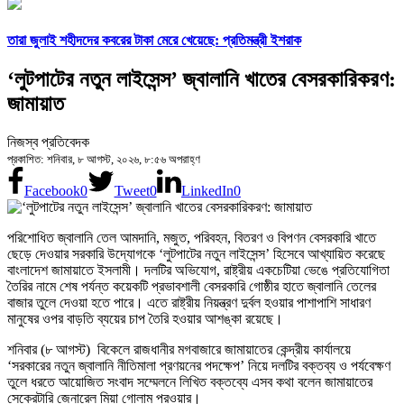
তারা জুলাই শহীদদের কবরের টাকা মেরে খেয়েছে: প্রতিমন্ত্রী ইশরাক
‘লুটপাটের নতুন লাইসেন্স’ জ্বালানি খাতের বেসরকারিকরণ:
জামায়াত
নিজস্ব প্রতিবেদক
প্রকাশিত: শনিবার, ৮ আগস্ট, ২০২৬, ৮:৫৬ অপরাহ্ণ
Facebook
0
Tweet
0
LinkedIn
0
পরিশোধিত জ্বালানি তেল আমদানি, মজুত, পরিবহন, বিতরণ ও বিপণন বেসরকারি খাতে
ছেড়ে দেওয়ার সরকারি উদ্যোগকে ‘লুটপাটের নতুন লাইসেন্স’ হিসেবে আখ্যায়িত করেছে
বাংলাদেশ জামায়াতে ইসলামী। দলটির অভিযোগ, রাষ্ট্রীয় একচেটিয়া ভেঙে প্রতিযোগিতা
তৈরির নামে শেষ পর্যন্ত কয়েকটি প্রভাবশালী বেসরকারি গোষ্ঠীর হাতে জ্বালানি তেলের
বাজার তুলে দেওয়া হতে পারে। এতে রাষ্ট্রীয় নিয়ন্ত্রণ দুর্বল হওয়ার পাশাপাশি সাধারণ
মানুষের ওপর বাড়তি ব্যয়ের চাপ তৈরি হওয়ার আশঙ্কা রয়েছে।
শনিবার (৮ আগস্ট) বিকেলে রাজধানীর মগবাজারে জামায়াতের কেন্দ্রীয় কার্যালয়ে
‘সরকারের নতুন জ্বালানি নীতিমালা প্রণয়নের পদক্ষেপ’ নিয়ে দলটির বক্তব্য ও পর্যবেক্ষণ
তুলে ধরতে আয়োজিত সংবাদ সম্মেলনে লিখিত বক্তব্যে এসব কথা বলেন জামায়াতের
সেক্রেটারি জেনারেল মিয়া গোলাম পরওয়ার।