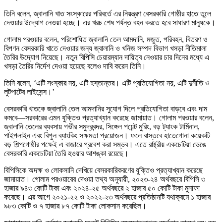
তিনি বলেন, জ্বালানি খাত সংস্কারের পরিবর্তে এর নিয়ন্ত্রণ বেসরকারি গোষ্ঠীর হাতে তুলে
দেওয়ার উদ্যোগ নেওয়া হচ্ছে। এর খরচ শেষ পর্যন্ত বহন করতে হবে সাধারণ মানুষকে।
গোলাম পরওয়ার বলেন, পরিশোধিত জ্বালানি তেল আমদানি, মজুত, পরিবহন, বিতরণ ও
বিপণন বেসরকারি খাতে দেওয়ার জন্য জ্বালানি ও খনিজ সম্পদ বিভাগ খসড়া নীতিমালা
তৈরির উদ্যোগ নিয়েছে। নতুন বিপিসি চেয়ারম্যান দায়িত্ব নেওয়ার চার দিনের মধ্যে এ
খসড়া তৈরির নির্দেশ দেওয়া হয়েছে বলেও দাবি করেন তিনি।
তিনি বলেন, ‘এটি সংস্কার নয়, এটি হস্তান্তর। এটি প্রতিযোগিতা নয়, এটি দুর্নীতি ও
লুটপাটের লাইসেন্স।’
বেসরকারি খাতকে জ্বালানি তেল আমদানির সুযোগ দিলে প্রতিযোগিতা বাড়বে এবং দাম
কমবে—সরকারের এমন যুক্তিও প্রত্যাখ্যান করেছে জামায়াত। গোলাম পরওয়ার বলেন,
জ্বালানি তেলের ব্যবসায় গভীর সমুদ্রবন্দর, সিঙ্গেল পয়েন্ট মুরিং, বড় ট্যাংক টার্মিনাল,
পাইপলাইন এবং বিপুল ব্যাংকিং সক্ষমতা প্রয়োজন। ফলে বাস্তবে হাতেগোনা কয়েকটি
বড় শিল্পগোষ্ঠীর পক্ষেই এ বাজারে প্রবেশ করা সম্ভব। এতে রাষ্ট্রীয় একচেটিয়া ভেঙে
বেসরকারি একচেটিয়া তৈরি হওয়ার আশঙ্কা রয়েছে।
বিপিসিকে অদক্ষ ও লোকসানি দেখিয়ে বেসরকারিকরণের যুক্তিও প্রত্যাখ্যান করেছে
জামায়াত। গোলাম পরওয়ারের দেওয়া তথ্য অনুযায়ী, ২০২৩-২৪ অর্থবছরে বিপিসি ৩
হাজার ৯৪৩ কোটি টাকা এবং ২০২৪-২৫ অর্থবছরে ২ হাজার ৫০ কোটি টাকা মুনাফা
করেছে। এর আগে ২০২১-২২ ও ২০২২-২৩ অর্থবছরে প্রতিষ্ঠানটি যথাক্রমে ১ হাজার
৯৮৩ কোটি ও ৭ হাজার ৮৭ কোটি টাকা লোকসান করেছিল।