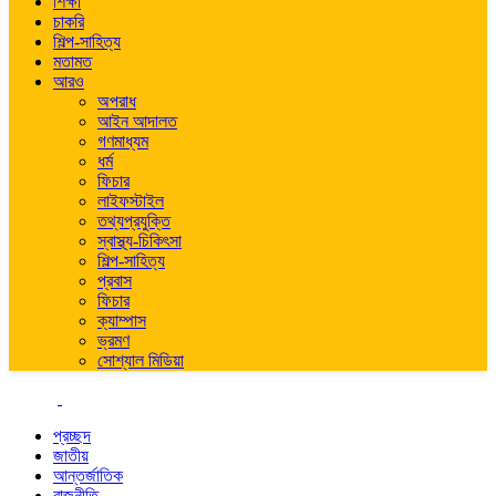
শিক্ষা
চাকরি
শিল্প-সাহিত্য
মতামত
আরও
অপরাধ
আইন আদালত
গণমাধ্যম
ধর্ম
ফিচার
লাইফস্টাইল
তথ্যপ্রযুক্তি
স্বাস্থ্য-চিকিৎসা
শিল্প-সাহিত্য
প্রবাস
ফিচার
ক্যাম্পাস
ভ্রমণ
সোশ্যাল মিডিয়া
প্রচ্ছদ
জাতীয়
আন্তর্জাতিক
রাজনীতি