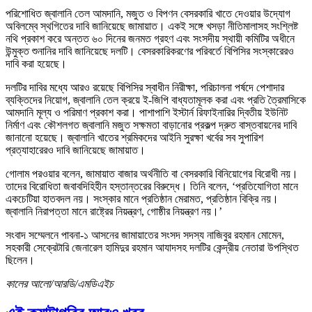
পরিশোধিত জ্বালানি তেল আমদানি, মজুত ও বিপণন বেসরকারি খাতে দেওয়ার উদ্যোগ
অবিলম্বে স্থগিতের দাবি জানিয়েছে জামায়াত। একই সঙ্গে খসড়া নীতিমালাসহ সংশ্লিষ্ট
নথি প্রকাশ করে অন্তত ৬০ দিনের জনমত গ্রহণ এবং সংসদীয় স্থায়ী কমিটির অধীনে
উন্মুক্ত শুনানির দাবি জানিয়েছে দলটি। বেসরকারিকরণের পরিবর্তে বিপিসির সংস্কারেরও
দাবি করা হয়েছে।
দলটির দাবির মধ্যে আরও রয়েছে বিপিসির স্বাধীন নিরীক্ষা, পরিচালনা পর্ষদে পেশাদার
ব্যক্তিদের নিয়োগ, জ্বালানি তেল ক্রয়ে ই-জিপি বাধ্যতামূলক করা এবং প্রতি ত্রৈমাসিকে
আমদানি মূল্য ও পরিমাণ প্রকাশ করা। পাশাপাশি ইস্টার্ন রিফাইনারির দ্বিতীয় ইউনিট
নির্মাণ এবং কৌশলগত জ্বালানি মজুত সক্ষমতা বাড়ানোর প্রকল্প দ্রুত বাস্তবায়নের দাবি
জানানো হয়েছে। জ্বালানি খাতের শ্রমিকদের আইনি সুরক্ষা খর্বের সব সুপারিশ
প্রত্যাহারেরও দাবি জানিয়েছে জামায়াত।
গোলাম পরওয়ার বলেন, জামায়াত বাজার অর্থনীতি বা বেসরকারি বিনিয়োগের বিরোধী নয়।
তাদের বিরোধিতা জবাবদিহিহীন হস্তান্তরের বিরুদ্ধে। তিনি বলেন, ‘প্রতিযোগিতা মানে
একচেটিয়া হাতবদল নয়। সংস্কার মানে প্রতিষ্ঠান মেরামত, প্রতিষ্ঠান বিক্রি নয়।
জ্বালানি নিরাপত্তা মানে রাষ্ট্রের নিয়ন্ত্রণ, গোষ্ঠীর নিয়ন্ত্রণ নয়।’
সংবাদ সম্মেলনে পাবনা-১ আসনের জামায়াতের সংসদ সদস্য নাজিবুর রহমান মোমেন,
সহকারী সেক্রেটারি জেনারেল হামিদুর রহমান আযাদসহ দলটির কেন্দ্রীয় নেতারা উপস্থিত
ছিলেন।
কালের আলো/আরডি/এমডিএইচ