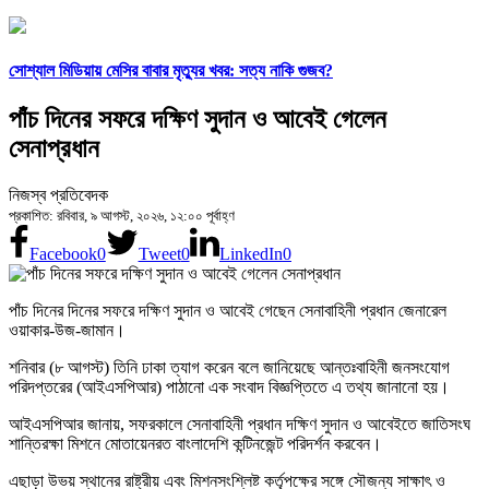
সোশ্যাল মিডিয়ায় মেসির বাবার মৃত্যুর খবর: সত্য নাকি গুজব?
পাঁচ দিনের সফরে দক্ষিণ সুদান ও আবেই গেলেন
সেনাপ্রধান
নিজস্ব প্রতিবেদক
প্রকাশিত: রবিবার, ৯ আগস্ট, ২০২৬, ১২:০০ পূর্বাহ্ণ
Facebook
0
Tweet
0
LinkedIn
0
পাঁচ দিনের দিনের সফরে দক্ষিণ সুদান ও আবেই গেছেন সেনাবাহিনী প্রধান জেনারেল
ওয়াকার-উজ-জামান।
শনিবার (৮ আগস্ট) তিনি ঢাকা ত্যাগ করেন বলে জানিয়েছে আন্তঃবাহিনী জনসংযোগ
পরিদপ্তরের (আইএসপিআর) পাঠানো এক সংবাদ বিজ্ঞপ্তিতে এ তথ্য জানানো হয়।
আইএসপিআর জানায়, সফরকালে সেনাবাহিনী প্রধান দক্ষিণ সুদান ও আবেইতে জাতিসংঘ
শান্তিরক্ষা মিশনে মোতায়েনরত বাংলাদেশি কন্টিনজেন্ট পরিদর্শন করবেন।
এছাড়া উভয় স্থানের রাষ্ট্রীয় এবং মিশনসংশ্লিষ্ট কর্তৃপক্ষের সঙ্গে সৌজন্য সাক্ষাৎ ও