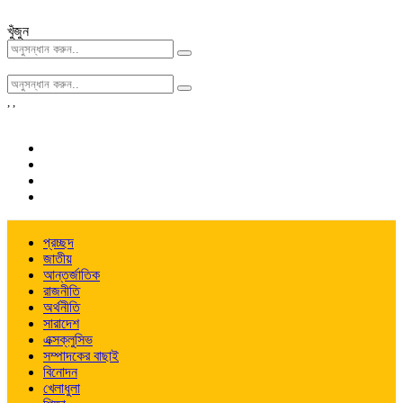
খুঁজুন
,
,
প্রচ্ছদ
জাতীয়
আন্তর্জাতিক
রাজনীতি
অর্থনীতি
সারাদেশ
এক্সক্লুসিভ
সম্পাদকের বাছাই
বিনোদন
খেলাধুলা