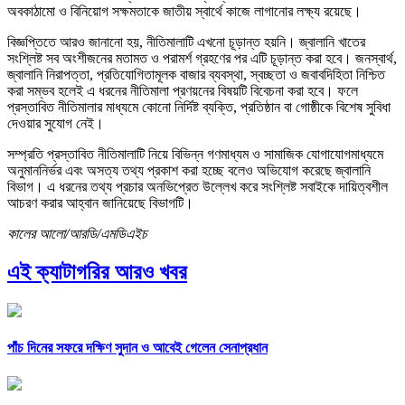
অবকাঠামো ও বিনিয়োগ সক্ষমতাকে জাতীয় স্বার্থে কাজে লাগানোর লক্ষ্য রয়েছে।
বিজ্ঞপ্তিতে আরও জানানো হয়, নীতিমালাটি এখনো চূড়ান্ত হয়নি। জ্বালানি খাতের
সংশ্লিষ্ট সব অংশীজনের মতামত ও পরামর্শ গ্রহণের পর এটি চূড়ান্ত করা হবে। জনস্বার্থ,
জ্বালানি নিরাপত্তা, প্রতিযোগিতামূলক বাজার ব্যবস্থা, স্বচ্ছতা ও জবাবদিহিতা নিশ্চিত
করা সম্ভব হলেই এ ধরনের নীতিমালা প্রণয়নের বিষয়টি বিবেচনা করা হবে। ফলে
প্রস্তাবিত নীতিমালার মাধ্যমে কোনো নির্দিষ্ট ব্যক্তি, প্রতিষ্ঠান বা গোষ্ঠীকে বিশেষ সুবিধা
দেওয়ার সুযোগ নেই।
সম্প্রতি প্রস্তাবিত নীতিমালাটি নিয়ে বিভিন্ন গণমাধ্যম ও সামাজিক যোগাযোগমাধ্যমে
অনুমাননির্ভর এবং অসত্য তথ্য প্রকাশ করা হচ্ছে বলেও অভিযোগ করেছে জ্বালানি
বিভাগ। এ ধরনের তথ্য প্রচার অনভিপ্রেত উল্লেখ করে সংশ্লিষ্ট সবাইকে দায়িত্বশীল
আচরণ করার আহ্বান জানিয়েছে বিভাগটি।
কালের আলো/আরডি/এমডিএইচ
এই ক্যাটাগরির আরও খবর
পাঁচ দিনের সফরে দক্ষিণ সুদান ও আবেই গেলেন সেনাপ্রধান