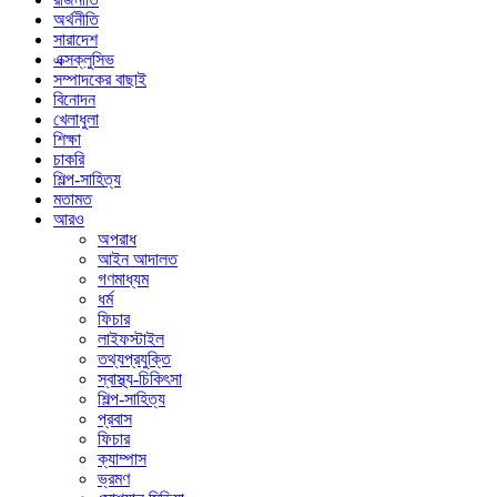
অর্থনীতি
সারাদেশ
এক্সক্লুসিভ
সম্পাদকের বাছাই
বিনোদন
খেলাধুলা
শিক্ষা
চাকরি
শিল্প-সাহিত্য
মতামত
আরও
অপরাধ
আইন আদালত
গণমাধ্যম
ধর্ম
ফিচার
লাইফস্টাইল
তথ্যপ্রযুক্তি
স্বাস্থ্য-চিকিৎসা
শিল্প-সাহিত্য
প্রবাস
ফিচার
ক্যাম্পাস
ভ্রমণ