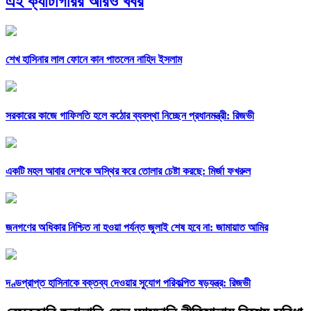
এই ক্যাটাগরির আরও খবর
শেখ হাসিনার লাল ফোনে কান পাতলেন নাহিদ ইসলাম
সরকারের কাজে গাফিলতি হলে কঠোর ব্যবস্থা নিচ্ছেন প্রধানমন্ত্রী: রিজভী
একটি মহল আবার দেশকে অস্থির করে তোলার চেষ্টা করছে: মির্জা ফখরুল
জনগণের অধিকার নিশ্চিত না হওয়া পর্যন্ত জুলাই শেষ হবে না: জামায়াত আমির
দণ্ডপ্রাপ্ত হাসিনাকে বক্তব্য দেওয়ার সুযোগ পরিকল্পিত ষড়যন্ত্র: রিজভী