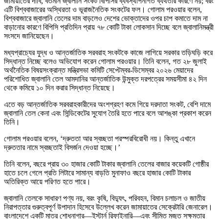
জামায়াতের দাবি, বর্তমান জ্বালানি সংকট বিপিসির ব্যবস্থাপনাগত ব্যর্থতার কারণে নয়; বরং
এটি বিশ্ববাজারের অস্থিরতা ও ভূরাজনৈতিক সংকটের ফল। গোলাম পরওয়ার বলেন,
বিশ্ববাজারে জ্বালানি তেলের দাম বাড়লেও দেশের ভোক্তাদের ওপর চাপ কমাতে দাম না
বাড়ানোর কারণে বিপিসি প্রতিদিন প্রায় ৭৮ কোটি টাকা লোকসান দিচ্ছে বলে জ্বালানিমন্ত্রী
সংসদে জানিয়েছেন।
মধ্যপ্রাচ্যের যুদ্ধ ও আন্তর্জাতিক সরবরাহ সংকটকে কাজে লাগিয়ে সরকার তড়িঘড়ি করে
সিদ্ধান্ত নিচ্ছে বলেও অভিযোগ করেন গোলাম পরওয়ার। তিনি বলেন, গত ২৮ জুলাই
অর্থনৈতিক বিষয়সংক্রান্ত মন্ত্রিসভা কমিটি সেপ্টেম্বর-ডিসেম্বর ২০২৬ মেয়াদের
পরিশোধিত জ্বালানি তেল আমদানির আন্তর্জাতিক উন্মুক্ত দরপত্রের সময়সীমা ৪২ দিন
থেকে কমিয়ে ১০ দিন করার সিদ্ধান্ত নিয়েছে।
এতে বড় আন্তর্জাতিক সরবরাহকারীদের অংশগ্রহণ কমে গিয়ে দরদাতা সংকট, বেশি দামে
জ্বালানি তেল কেনা এবং সিন্ডিকেটের সুযোগ তৈরি হতে পারে বলে আশঙ্কা প্রকাশ করেন
তিনি।
গোলাম পরওয়ার বলেন, ‘দ্রুততা আর স্বচ্ছতা পরস্পরবিরোধী নয়। কিন্তু এখানে
দ্রুততার নামে স্বচ্ছতাই বিসর্জন দেওয়া হচ্ছে।’
তিনি বলেন, বছরে প্রায় ৩০ হাজার কোটি টাকার জ্বালানি তেলের বাজার কয়েকটি গোষ্ঠীর
হাতে চলে গেলে প্রতি লিটারে সামান্য বাড়তি মুনাফাও বছরে হাজার কোটি টাকার
অতিরিক্ত আয়ে পরিণত হতে পারে।
জ্বালানি তেলকে সাধারণ পণ্য নয়, বরং কৃষি, বিদ্যুৎ, পরিবহন, বিমান চলাচল ও জাতীয়
নিরাপত্তার গুরুত্বপূর্ণ উপাদান হিসেবে উল্লেখ করেন জামায়াতের সেক্রেটারি জেনারেল।
বাংলাদেশে একটি মাত্র শোধনাগার—ইস্টার্ন রিফাইনারি—এবং সীমিত মজুত সক্ষমতার