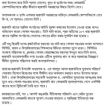
কথা উল্লেখ করে তিনি প্রশ্ন তোলেন, যুদ্ধ বা দুর্যোগের সময় বেসরকারি
কোম্পানিগুলোকে রাষ্ট্র কীভাবে জ্বালানি সরবরাহের বিষয়ে নির্দেশ দেবে।
অলাভজনক ও দুর্গম এলাকায় জ্বালানি সরবরাহের দায়িত্ব বেসরকারি কোম্পানিগুলো নেবে
কি না, সে প্রশ্নও তোলেন তিনি।
জ্বালানি খাতের শ্রমিক সংগঠনের আইনি সুরক্ষা কমানোর উদ্যোগ নেওয়া হচ্ছে বলেও
অভিযোগ করেন গোলাম পরওয়ার। তিনি দাবি করেন, শ্রম আইনের ১৮৭ ধারা জ্বালানি
খাতের শ্রমিক সংগঠনের নেতাদের ক্ষেত্রে রহিত করার সুপারিশ করা হয়েছে।
এটি শুধু বিরোধী দলের রাজনৈতিক বক্তব্য নয় দাবি করে গোলাম পরওয়ার সংবাদ সম্মেলনে
সিপিডি, ক্যাব ও বিশ্ববিদ্যালয়ের শিক্ষকদের বিভিন্ন মতামত তুলে ধরেন। সিপিডির
গবেষণা পরিচালক ড. খন্দকার গোলাম মোয়াজ্জেমের বক্তব্য উদ্ধৃত করে তিনি বলেন,
জ্বালানি অত্যাবশ্যকীয় পণ্য হওয়ায় এটিকে মুনাফার খাত না করে সরকারের নিয়ন্ত্রণে
সীমিত মুনাফায় পরিচালনা করাই জনস্বার্থসম্মত।
ক্যাবের জ্বালানি উপদেষ্টা অধ্যাপক ড. এম শামসুল আলম জ্বালানিকে মুনাফার পরিবর্তে
সেবাখাত হিসেবে বিবেচনার পক্ষে দীর্ঘদিন ধরে অবস্থান করছেন বলেও উল্লেখ করেন
তিনি। ঢাকা বিশ্ববিদ্যালয়ের সহযোগী অধ্যাপক ড. মোশাহিদা সুলতানার আশঙ্কার কথা
তুলে ধরে গোলাম পরওয়ার বলেন, জ্বালানি খাত বেসরকারি ব্যবস্থাপনায় গেলে এলপিজি
খাতের মতো সিন্ডিকেট তৈরি হতে পারে।
জামায়াতের দাবি, গত ২ আগস্ট বাঙ্কারিং নীতিমালায় পরিবর্তন এনে মেরিন ফুয়েল
আমদানিতে বেসরকারি খাতকে সুযোগ দেওয়ার মাধ্যমে এ প্রক্রিয়া ইতিমধ্যে শুরু
হয়েছে।