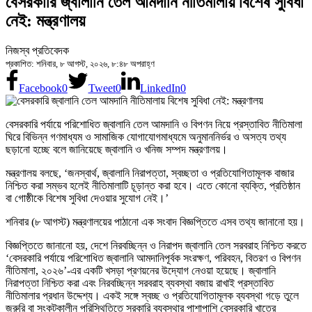
বেসরকারি জ্বালানি তেল আমদানি নীতিমালায় বিশেষ সুবিধা
নেই: মন্ত্রণালয়
নিজস্ব প্রতিবেদক
প্রকাশিত: শনিবার, ৮ আগস্ট, ২০২৬, ৮:৪৮ অপরাহ্ণ
Facebook
0
Tweet
0
LinkedIn
0
বেসরকারি পর্যায়ে পরিশোধিত জ্বালানি তেল আমদানি ও বিপণন নিয়ে প্রস্তাবিত নীতিমালা
ঘিরে বিভিন্ন গণমাধ্যম ও সামাজিক যোগাযোগমাধ্যমে অনুমাননির্ভর ও অসত্য তথ্য
ছড়ানো হচ্ছে বলে জানিয়েছে জ্বালানি ও খনিজ সম্পদ মন্ত্রণালয়।
মন্ত্রণালয় বলছে, ‘জনস্বার্থ, জ্বালানি নিরাপত্তা, স্বচ্ছতা ও প্রতিযোগিতামূলক বাজার
নিশ্চিত করা সম্ভব হলেই নীতিমালাটি চূড়ান্ত করা হবে। এতে কোনো ব্যক্তি, প্রতিষ্ঠান
বা গোষ্ঠীকে বিশেষ সুবিধা দেওয়ার সুযোগ নেই।’
শনিবার (৮ আগস্ট) মন্ত্রণালয়ের পাঠানো এক সংবাদ বিজ্ঞপ্তিতে এসব তথ্য জানানো হয়।
বিজ্ঞপ্তিতে জানানো হয়, দেশে নিরবচ্ছিন্ন ও নিরাপদ জ্বালানি তেল সরবরাহ নিশ্চিত করতে
‘বেসরকারি পর্যায়ে পরিশোধিত জ্বালানি আমদানিপূর্বক সংরক্ষণ, পরিবহন, বিতরণ ও বিপণন
নীতিমালা, ২০২৬’-এর একটি খসড়া প্রণয়নের উদ্যোগ নেওয়া হয়েছে। জ্বালানি
নিরাপত্তা নিশ্চিত করা এবং নিরবচ্ছিন্ন সরবরাহ ব্যবস্থা বজায় রাখাই প্রস্তাবিত
নীতিমালার প্রধান উদ্দেশ্য। একই সঙ্গে স্বচ্ছ ও প্রতিযোগিতামূলক ব্যবস্থা গড়ে তুলে
জরুরি বা সংকটকালীন পরিস্থিতিতে সরকারি ব্যবস্থার পাশাপাশি বেসরকারি খাতের