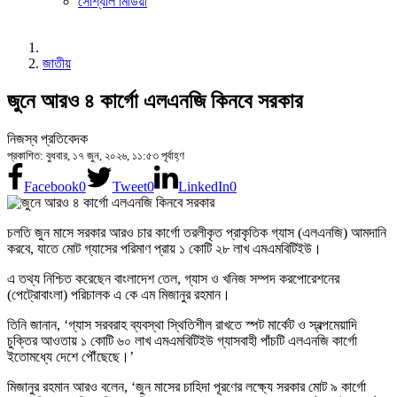
সোশ্যাল মিডিয়া
জাতীয়
জুনে আরও ৪ কার্গো এলএনজি কিনবে সরকার
নিজস্ব প্রতিবেদক
প্রকাশিত: বুধবার, ১৭ জুন, ২০২৬, ১১:৫৩ পূর্বাহ্ণ
Facebook
0
Tweet
0
LinkedIn
0
চলতি জুন মাসে সরকার আরও চার কার্গো তরলীকৃত প্রাকৃতিক গ্যাস (এলএনজি) আমদানি
করবে, যাতে মোট গ্যাসের পরিমাণ প্রায় ১ কোটি ২৮ লাখ এমএমবিটিইউ।
এ তথ্য নিশ্চিত করেছেন বাংলাদেশ তেল, গ্যাস ও খনিজ সম্পদ করপোরেশনের
(পেট্রোবাংলা) পরিচালক এ কে এম মিজানুর রহমান।
তিনি জানান, ‘গ্যাস সরবরাহ ব্যবস্থা স্থিতিশীল রাখতে স্পট মার্কেট ও স্বল্পমেয়াদি
চুক্তির আওতায় ১ কোটি ৬০ লাখ এমএমবিটিইউ গ্যাসবাহী পাঁচটি এলএনজি কার্গো
ইতোমধ্যে দেশে পৌঁছেছে।’
মিজানুর রহমান আরও বলেন, ‘জুন মাসের চাহিদা পূরণের লক্ষ্যে সরকার মোট ৯ কার্গো