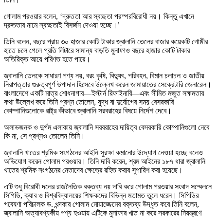
গোলাম পরওয়ার বলেন, ‘দ্রুততা আর স্বচ্ছতা পরস্পরবিরোধী নয়। কিন্তু এখানে
দ্রুততার নামে স্বচ্ছতাই বিসর্জন দেওয়া হচ্ছে।’
তিনি বলেন, বছরে প্রায় ৩০ হাজার কোটি টাকার জ্বালানি তেলের বাজার কয়েকটি গোষ্ঠীর
হাতে চলে গেলে প্রতি লিটারে সামান্য বাড়তি মুনাফাও বছরে হাজার কোটি টাকার
অতিরিক্ত আয়ে পরিণত হতে পারে।
জ্বালানি তেলকে সাধারণ পণ্য নয়, বরং কৃষি, বিদ্যুৎ, পরিবহন, বিমান চলাচল ও জাতীয়
নিরাপত্তার গুরুত্বপূর্ণ উপাদান হিসেবে উল্লেখ করেন জামায়াতের সেক্রেটারি জেনারেল।
বাংলাদেশে একটি মাত্র শোধনাগার—ইস্টার্ন রিফাইনারি—এবং সীমিত মজুত সক্ষমতার
কথা উল্লেখ করে তিনি প্রশ্ন তোলেন, যুদ্ধ বা দুর্যোগের সময় বেসরকারি
কোম্পানিগুলোকে রাষ্ট্র কীভাবে জ্বালানি সরবরাহের বিষয়ে নির্দেশ দেবে।
অলাভজনক ও দুর্গম এলাকায় জ্বালানি সরবরাহের দায়িত্ব বেসরকারি কোম্পানিগুলো নেবে
কি না, সে প্রশ্নও তোলেন তিনি।
জ্বালানি খাতের শ্রমিক সংগঠনের আইনি সুরক্ষা কমানোর উদ্যোগ নেওয়া হচ্ছে বলেও
অভিযোগ করেন গোলাম পরওয়ার। তিনি দাবি করেন, শ্রম আইনের ১৮৭ ধারা জ্বালানি
খাতের শ্রমিক সংগঠনের নেতাদের ক্ষেত্রে রহিত করার সুপারিশ করা হয়েছে।
এটি শুধু বিরোধী দলের রাজনৈতিক বক্তব্য নয় দাবি করে গোলাম পরওয়ার সংবাদ সম্মেলনে
সিপিডি, ক্যাব ও বিশ্ববিদ্যালয়ের শিক্ষকদের বিভিন্ন মতামত তুলে ধরেন। সিপিডির
গবেষণা পরিচালক ড. খন্দকার গোলাম মোয়াজ্জেমের বক্তব্য উদ্ধৃত করে তিনি বলেন,
জ্বালানি অত্যাবশ্যকীয় পণ্য হওয়ায় এটিকে মুনাফার খাত না করে সরকারের নিয়ন্ত্রণে