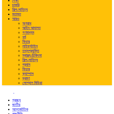
শিক্ষা
চাকরি
শিল্প-সাহিত্য
মতামত
আরও
অপরাধ
আইন আদালত
গণমাধ্যম
ধর্ম
ফিচার
লাইফস্টাইল
তথ্যপ্রযুক্তি
স্বাস্থ্য-চিকিৎসা
শিল্প-সাহিত্য
প্রবাস
ফিচার
ক্যাম্পাস
ভ্রমণ
সোশ্যাল মিডিয়া
প্রচ্ছদ
জাতীয়
আন্তর্জাতিক
রাজনীতি