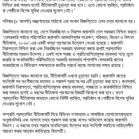
নিশ্চিত করা সম্ভব হলেই নীতিমালাটি চূড়ান্ত করা হবে। এতে কোনো ব্যক্তি, প্রতিষ্ঠান
বা গোষ্ঠীকে বিশেষ সুবিধা দেওয়ার সুযোগ নেই।’
শনিবার (৮ আগস্ট) মন্ত্রণালয়ের পাঠানো এক সংবাদ বিজ্ঞপ্তিতে এসব তথ্য জানানো হয়।
বিজ্ঞপ্তিতে জানানো হয়, দেশে নিরবচ্ছিন্ন ও নিরাপদ জ্বালানি তেল সরবরাহ নিশ্চিত করতে
‘বেসরকারি পর্যায়ে পরিশোধিত জ্বালানি আমদানিপূর্বক সংরক্ষণ, পরিবহন, বিতরণ ও বিপণন
নীতিমালা, ২০২৬’-এর একটি খসড়া প্রণয়নের উদ্যোগ নেওয়া হয়েছে। জ্বালানি
নিরাপত্তা নিশ্চিত করা এবং নিরবচ্ছিন্ন সরবরাহ ব্যবস্থা বজায় রাখাই প্রস্তাবিত
নীতিমালার প্রধান উদ্দেশ্য। একই সঙ্গে স্বচ্ছ ও প্রতিযোগিতামূলক ব্যবস্থা গড়ে তুলে
জরুরি বা সংকটকালীন পরিস্থিতিতে সরকারি ব্যবস্থার পাশাপাশি বেসরকারি খাতের
অবকাঠামো ও বিনিয়োগ সক্ষমতাকে জাতীয় স্বার্থে কাজে লাগানোর লক্ষ্য রয়েছে।
বিজ্ঞপ্তিতে আরও জানানো হয়, নীতিমালাটি এখনো চূড়ান্ত হয়নি। জ্বালানি খাতের
সংশ্লিষ্ট সব অংশীজনের মতামত ও পরামর্শ গ্রহণের পর এটি চূড়ান্ত করা হবে। জনস্বার্থ,
জ্বালানি নিরাপত্তা, প্রতিযোগিতামূলক বাজার ব্যবস্থা, স্বচ্ছতা ও জবাবদিহিতা নিশ্চিত
করা সম্ভব হলেই এ ধরনের নীতিমালা প্রণয়নের বিষয়টি বিবেচনা করা হবে। ফলে
প্রস্তাবিত নীতিমালার মাধ্যমে কোনো নির্দিষ্ট ব্যক্তি, প্রতিষ্ঠান বা গোষ্ঠীকে বিশেষ সুবিধা
দেওয়ার সুযোগ নেই।
সম্প্রতি প্রস্তাবিত নীতিমালাটি নিয়ে বিভিন্ন গণমাধ্যম ও সামাজিক যোগাযোগমাধ্যমে
অনুমাননির্ভর এবং অসত্য তথ্য প্রকাশ করা হচ্ছে বলেও অভিযোগ করেছে জ্বালানি
বিভাগ। এ ধরনের তথ্য প্রচার অনভিপ্রেত উল্লেখ করে সংশ্লিষ্ট সবাইকে দায়িত্বশীল
আচরণ করার আহ্বান জানিয়েছে বিভাগটি।