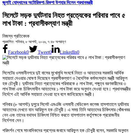
জুলাই যোদ্ধাদের অটোরিকশা-রিকশা উপহার দিলেন প্রধানমন্ত্রী
সিলেটে সড়ক দুর্ঘটনায় নিহত প্রত্যেকের পরিবার পাবে ৫
লাখ টাকা : প্রবাসীকল্যাণ মন্ত্রী
নিজস্ব প্রতিবেদক
প্রকাশিত: শনিবার, ৮ আগস্ট, ২০২৬, ৭:৪৮ অপরাহ্ণ
Facebook
0
Tweet
0
LinkedIn
0
সিলেটের ওসমানীনগরে দুই বাসের মুখোমুখি সংঘর্ষে নিহত ও আহতদের সরকারি আর্থিক
সহায়তা দেওয়ার ঘোষণা দিয়েছেন প্রবাসীকল্যাণ ও বৈদেশিক কর্মসংস্থান মন্ত্রী আরিফুল
হক চৌধুরী। দুর্ঘটনায় নিহত প্রত্যেকের পরিবারকে ৫ লাখ টাকা, পঙ্গুত্ব বরণকারীদের ৩
লাখ টাকা এবং চিকিৎসাধীন আহতদের ১ লাখ টাকা করে অনুদান দেওয়া হবে। প্রধানমন্ত্রীর
নির্দেশে এই আর্থিক সহায়তা দেওয়া হবে বলে জানিয়েছেন মন্ত্রী।
শনিবার (৮ আগস্ট) দুপুরে সিলেট এমএজি ওসমানী মেডিকেল কলেজ হাসপাতালে দুর্ঘটনায়
আহতদের দেখতে যান আরিফুল হক চৌধুরী। এ সময় তিনি আহতদের চিকিৎসার খোঁজখবর
নেন এবং তাদের যথাযথ চিকিৎসা নিশ্চিত করতে হাসপাতাল কর্তৃপক্ষকে প্রয়োজনীয়
নির্দেশনা দেন।
পরিদর্শন শেষে সাংবাদিকদের প্রশ্নের জবাবে আরিফুল হক চৌধুরী বলেন, সরকারি অনুদান