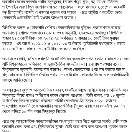
জ্বালানি তেলের ব্যবসায় গভীর সমুদ্রবন্দর, সিঙ্গেল পয়েন্ট মুরিং, বড় ট্যাংক টার্মিনাল,
পাইপলাইন এবং বিপুল ব্যাংকিং সক্ষমতা প্রয়োজন। ফলে বাস্তবে হাতেগোনা কয়েকটি
বড় শিল্পগোষ্ঠীর পক্ষেই এ বাজারে প্রবেশ করা সম্ভব। এতে রাষ্ট্রীয় একচেটিয়া ভেঙে
বেসরকারি একচেটিয়া তৈরি হওয়ার আশঙ্কা রয়েছে।
বিপিসিকে অদক্ষ ও লোকসানি দেখিয়ে বেসরকারিকরণের যুক্তিও প্রত্যাখ্যান করেছে
জামায়াত। গোলাম পরওয়ারের দেওয়া তথ্য অনুযায়ী, ২০২৩-২৪ অর্থবছরে বিপিসি ৩
হাজার ৯৪৩ কোটি টাকা এবং ২০২৪-২৫ অর্থবছরে ২ হাজার ৫০ কোটি টাকা মুনাফা
করেছে। এর আগে ২০২১-২২ ও ২০২২-২৩ অর্থবছরে প্রতিষ্ঠানটি যথাক্রমে ১ হাজার
৯৮৩ কোটি ও ৭ হাজার ৮৭ কোটি টাকা লোকসান করেছিল।
জামায়াতের দাবি, বর্তমান জ্বালানি সংকট বিপিসির ব্যবস্থাপনাগত ব্যর্থতার কারণে নয়; বরং
এটি বিশ্ববাজারের অস্থিরতা ও ভূরাজনৈতিক সংকটের ফল। গোলাম পরওয়ার বলেন,
বিশ্ববাজারে জ্বালানি তেলের দাম বাড়লেও দেশের ভোক্তাদের ওপর চাপ কমাতে দাম না
বাড়ানোর কারণে বিপিসি প্রতিদিন প্রায় ৭৮ কোটি টাকা লোকসান দিচ্ছে বলে জ্বালানিমন্ত্রী
সংসদে জানিয়েছেন।
মধ্যপ্রাচ্যের যুদ্ধ ও আন্তর্জাতিক সরবরাহ সংকটকে কাজে লাগিয়ে সরকার তড়িঘড়ি করে
সিদ্ধান্ত নিচ্ছে বলেও অভিযোগ করেন গোলাম পরওয়ার। তিনি বলেন, গত ২৮ জুলাই
অর্থনৈতিক বিষয়সংক্রান্ত মন্ত্রিসভা কমিটি সেপ্টেম্বর-ডিসেম্বর ২০২৬ মেয়াদের
পরিশোধিত জ্বালানি তেল আমদানির আন্তর্জাতিক উন্মুক্ত দরপত্রের সময়সীমা ৪২ দিন
থেকে কমিয়ে ১০ দিন করার সিদ্ধান্ত নিয়েছে।
এতে বড় আন্তর্জাতিক সরবরাহকারীদের অংশগ্রহণ কমে গিয়ে দরদাতা সংকট, বেশি দামে
জ্বালানি তেল কেনা এবং সিন্ডিকেটের সুযোগ তৈরি হতে পারে বলে আশঙ্কা প্রকাশ করেন
তিনি।