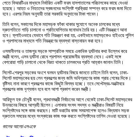
পেতে বিআরটিএর মাধ্যমে নির্ধারিত একটি ফরম হাসপাতালের পরিচালকের কাছে দেওয়া
হয়েছে। আহত ও নিহতদের স্বজনদের সংশ্লিষ্ট প্রক্রিয়া সম্পন্ন করে ফরম জমা দিতে
হবে। এরপর নিয়ম অনুযায়ী তারা সরকারি অনুদানের টাকা পাবেন।
তিনি বলেন, সকালের দিকে মহাসড়ক ফাঁকা থাকার সুযোগে অনেক চালকের মধ্যে
দ্রুতগতিতে গাড়ি চালানো ও প্রতিযোগিতার মনোভাব তৈরি হয়। এটি নিয়ন্ত্রণে আনা
হবে। ফ্লাইওভারে যেভাবে গতি নিয়ন্ত্রণ করা হয়, একইভাবে মহাসড়কেও হাইওয়ে পুলিশ
ও প্রশাসনের মাধ্যমে গতি নিয়ন্ত্রণের ব্যবস্থা বাস্তবায়ন করা হবে।
ওসমানীনগর ও তাজপুর সড়কে সাম্প্রতিক সময়ে একাধিক দুর্ঘটনার কথা উল্লেখ করে
মন্ত্রী বলেন, এসব দুর্ঘটনা রোধে প্রশাসন প্রয়োজনীয় ব্যবস্থা নেবে। একই সঙ্গে
বেপরোয়া গাড়ি চালানো থেকে বিরত থাকতে চালকদের প্রতি আহ্বান জানান তিনি।
সিলেট-শেরপুর সড়কের অংশে ঘনঘন দুর্ঘটনার বিষয়ে জানতে চাইলে তিনি বলেন, ঢাকা-
সিলেট মহাসড়কের ছয় লেন প্রকল্পের জন্য জমি অধিগ্রহণের কাজ প্রায় শেষের দিকে।
বৃষ্টিসহ নানা কারণে প্রকল্পের কাজে কিছুটা বিলম্ব হচ্ছে। তবে সেপ্টেম্বর-অক্টোবরে
প্রকল্পের কাজ দৃশ্যমান হবে বলে আশা প্রকাশ করেন মন্ত্রী।
আরিফুল হক চৌধুরী বলেন, প্রধানমন্ত্রী নির্বাচনের আগে থেকেই ঢাকা-সিলেট মহাসড়কের
উন্নয়নের বিষয়ে আগ্রহী ছিলেন। এলাকার সংসদ সদস্য ও মন্ত্রীরাও বিষয়টি নিয়ে
সংশ্লিষ্টদের সঙ্গে কাজ করছেন। মাটি ভরাটের কাজ সময়সাপেক্ষ হলেও বিদ্যমান সড়ক
দ্রুততম সময়ের মধ্যে সংস্কারের কাজ শুরু করতে সংশ্লিষ্টদের তাগিদ দেওয়া হয়েছে।
কালের আলো/এসএকে