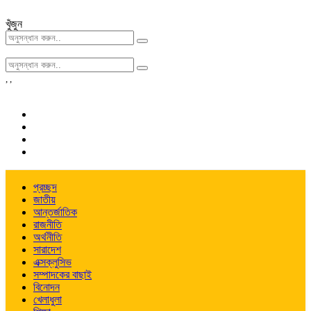
খুঁজুন
,
,
প্রচ্ছদ
জাতীয়
আন্তর্জাতিক
রাজনীতি
অর্থনীতি
সারাদেশ
এক্সক্লুসিভ
সম্পাদকের বাছাই
বিনোদন
খেলাধুলা