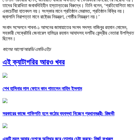
তাদের বিরোধিতা জবাবদিহিহীন হস্তান্তরের বিরুদ্ধে। তিনি বলেন, ‘প্রতিযোগিতা মানে
একচেটিয়া হাতবদল নয়। সংস্কার মানে প্রতিষ্ঠান মেরামত, প্রতিষ্ঠান বিক্রি নয়।
জ্বালানি নিরাপত্তা মানে রাষ্ট্রের নিয়ন্ত্রণ, গোষ্ঠীর নিয়ন্ত্রণ নয়।’
সংবাদ সম্মেলনে পাবনা-১ আসনের জামায়াতের সংসদ সদস্য নাজিবুর রহমান মোমেন,
সহকারী সেক্রেটারি জেনারেল হামিদুর রহমান আযাদসহ দলটির কেন্দ্রীয় নেতারা উপস্থিত
ছিলেন।
কালের আলো/আরডি/এমডিএইচ
এই ক্যাটাগরির আরও খবর
শেখ হাসিনার লাল ফোনে কান পাতলেন নাহিদ ইসলাম
সরকারের কাজে গাফিলতি হলে কঠোর ব্যবস্থা নিচ্ছেন প্রধানমন্ত্রী: রিজভী
একটি মহল আবার দেশকে অস্থির করে তোলার চেষ্টা করছে: মির্জা ফখরুল