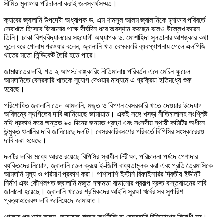
সীমিত মুনাফায় পরিচালনা করাই জনস্বার্থসম্মত।
ক্যাবের জ্বালানি উপদেষ্টা অধ্যাপক ড. এম শামসুল আলম জ্বালানিকে মুনাফার পরিবর্তে
সেবাখাত হিসেবে বিবেচনার পক্ষে দীর্ঘদিন ধরে অবস্থান করছেন বলেও উল্লেখ করেন
তিনি। ঢাকা বিশ্ববিদ্যালয়ের সহযোগী অধ্যাপক ড. মোশাহিদা সুলতানার আশঙ্কার কথা
তুলে ধরে গোলাম পরওয়ার বলেন, জ্বালানি খাত বেসরকারি ব্যবস্থাপনায় গেলে এলপিজি
খাতের মতো সিন্ডিকেট তৈরি হতে পারে।
জামায়াতের দাবি, গত ২ আগস্ট বাঙ্কারিং নীতিমালায় পরিবর্তন এনে মেরিন ফুয়েল
আমদানিতে বেসরকারি খাতকে সুযোগ দেওয়ার মাধ্যমে এ প্রক্রিয়া ইতিমধ্যে শুরু
হয়েছে।
পরিশোধিত জ্বালানি তেল আমদানি, মজুত ও বিপণন বেসরকারি খাতে দেওয়ার উদ্যোগ
অবিলম্বে স্থগিতের দাবি জানিয়েছে জামায়াত। একই সঙ্গে খসড়া নীতিমালাসহ সংশ্লিষ্ট
নথি প্রকাশ করে অন্তত ৬০ দিনের জনমত গ্রহণ এবং সংসদীয় স্থায়ী কমিটির অধীনে
উন্মুক্ত শুনানির দাবি জানিয়েছে দলটি। বেসরকারিকরণের পরিবর্তে বিপিসির সংস্কারেরও
দাবি করা হয়েছে।
দলটির দাবির মধ্যে আরও রয়েছে বিপিসির স্বাধীন নিরীক্ষা, পরিচালনা পর্ষদে পেশাদার
ব্যক্তিদের নিয়োগ, জ্বালানি তেল ক্রয়ে ই-জিপি বাধ্যতামূলক করা এবং প্রতি ত্রৈমাসিকে
আমদানি মূল্য ও পরিমাণ প্রকাশ করা। পাশাপাশি ইস্টার্ন রিফাইনারির দ্বিতীয় ইউনিট
নির্মাণ এবং কৌশলগত জ্বালানি মজুত সক্ষমতা বাড়ানোর প্রকল্প দ্রুত বাস্তবায়নের দাবি
জানানো হয়েছে। জ্বালানি খাতের শ্রমিকদের আইনি সুরক্ষা খর্বের সব সুপারিশ
প্রত্যাহারেরও দাবি জানিয়েছে জামায়াত।
গোলাম পরওয়ার বলেন, জামায়াত বাজার অর্থনীতি বা বেসরকারি বিনিয়োগের বিরোধী নয়।