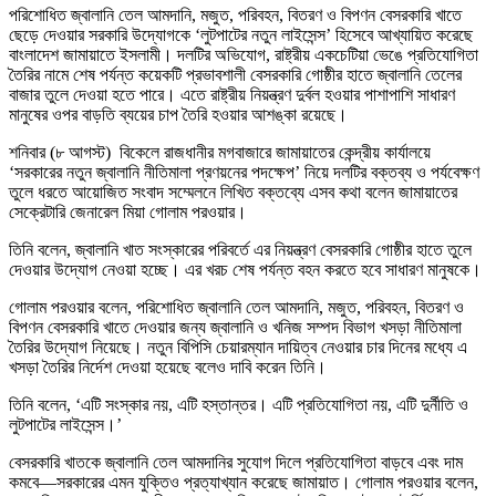
পরিশোধিত জ্বালানি তেল আমদানি, মজুত, পরিবহন, বিতরণ ও বিপণন বেসরকারি খাতে
ছেড়ে দেওয়ার সরকারি উদ্যোগকে ‘লুটপাটের নতুন লাইসেন্স’ হিসেবে আখ্যায়িত করেছে
বাংলাদেশ জামায়াতে ইসলামী। দলটির অভিযোগ, রাষ্ট্রীয় একচেটিয়া ভেঙে প্রতিযোগিতা
তৈরির নামে শেষ পর্যন্ত কয়েকটি প্রভাবশালী বেসরকারি গোষ্ঠীর হাতে জ্বালানি তেলের
বাজার তুলে দেওয়া হতে পারে। এতে রাষ্ট্রীয় নিয়ন্ত্রণ দুর্বল হওয়ার পাশাপাশি সাধারণ
মানুষের ওপর বাড়তি ব্যয়ের চাপ তৈরি হওয়ার আশঙ্কা রয়েছে।
শনিবার (৮ আগস্ট) বিকেলে রাজধানীর মগবাজারে জামায়াতের কেন্দ্রীয় কার্যালয়ে
‘সরকারের নতুন জ্বালানি নীতিমালা প্রণয়নের পদক্ষেপ’ নিয়ে দলটির বক্তব্য ও পর্যবেক্ষণ
তুলে ধরতে আয়োজিত সংবাদ সম্মেলনে লিখিত বক্তব্যে এসব কথা বলেন জামায়াতের
সেক্রেটারি জেনারেল মিয়া গোলাম পরওয়ার।
তিনি বলেন, জ্বালানি খাত সংস্কারের পরিবর্তে এর নিয়ন্ত্রণ বেসরকারি গোষ্ঠীর হাতে তুলে
দেওয়ার উদ্যোগ নেওয়া হচ্ছে। এর খরচ শেষ পর্যন্ত বহন করতে হবে সাধারণ মানুষকে।
গোলাম পরওয়ার বলেন, পরিশোধিত জ্বালানি তেল আমদানি, মজুত, পরিবহন, বিতরণ ও
বিপণন বেসরকারি খাতে দেওয়ার জন্য জ্বালানি ও খনিজ সম্পদ বিভাগ খসড়া নীতিমালা
তৈরির উদ্যোগ নিয়েছে। নতুন বিপিসি চেয়ারম্যান দায়িত্ব নেওয়ার চার দিনের মধ্যে এ
খসড়া তৈরির নির্দেশ দেওয়া হয়েছে বলেও দাবি করেন তিনি।
তিনি বলেন, ‘এটি সংস্কার নয়, এটি হস্তান্তর। এটি প্রতিযোগিতা নয়, এটি দুর্নীতি ও
লুটপাটের লাইসেন্স।’
বেসরকারি খাতকে জ্বালানি তেল আমদানির সুযোগ দিলে প্রতিযোগিতা বাড়বে এবং দাম
কমবে—সরকারের এমন যুক্তিও প্রত্যাখ্যান করেছে জামায়াত। গোলাম পরওয়ার বলেন,