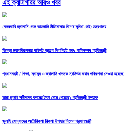
এই ক্যাটাগরির আরও খবর
বেসরকারি জ্বালানি তেল আমদানি নীতিমালায় বিশেষ সুবিধা নেই: মন্ত্রণালয়
তিস্তা মহাপরিকল্পনার পাইলট প্রকল্প শিগগিরই শুরু: পানিসম্পদ প্রতিমন্ত্রী
প্রধানমন্ত্রী /
শিক্ষা, স্বাস্থ্য ও জ্বালানি খাতকে স্বনির্ভর করার পরিকল্পনা নেওয়া হয়েছে
তারা জুলাই শহীদদের কবরের টাকা মেরে খেয়েছে: প্রতিমন্ত্রী ইশরাক
জুলাই যোদ্ধাদের অটোরিকশা-রিকশা উপহার দিলেন প্রধানমন্ত্রী