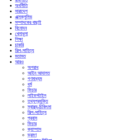
অর্থনীতি
সারাদেশ
এক্সক্লুসিভ
সম্পাদকের বাছাই
বিনোদন
খেলাধুলা
শিক্ষা
চাকরি
শিল্প-সাহিত্য
মতামত
আরও
অপরাধ
আইন আদালত
গণমাধ্যম
ধর্ম
ফিচার
লাইফস্টাইল
তথ্যপ্রযুক্তি
স্বাস্থ্য-চিকিৎসা
শিল্প-সাহিত্য
প্রবাস
ফিচার
ক্যাম্পাস
ভ্রমণ