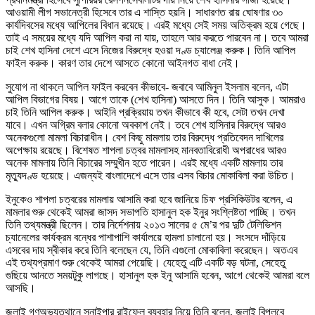
আওয়ামী লীগ সভানেত্রী হিসেবে তার এ শাস্তি হয়নি। সাধারণত রায় ঘোষণার ৩০
কার্যদিবসের মধ্যে আপিলের বিধান রয়েছে। এরই মধ্যে সেই সময় অতিক্রম হয়ে গেছে।
তাই এ সময়ের মধ্যে যদি আপিল করা না যায়, তাহলে আর করতে পারবেন না। তবে আমরা
চাই শেখ হাসিনা দেশে এসে নিজের বিরুদ্ধে হওয়া দণ্ড চ্যালেঞ্জ করুক। তিনি আপিল
ফাইল করুক। কারণ তার দেশে আসতে কোনো আইনগত বাধা নেই।
সুযোগ না থাকলে আপিল ফাইল করবেন কীভাবে- জবাবে আমিনুল ইসলাম বলেন, এটা
আপিল বিভাগের বিষয়। আগে তাকে (শেখ হাসিনা) আসতে দিন। তিনি আসুক। আমরাও
চাই তিনি আপিল করুক। আইনি প্রক্রিয়ায় তখন কীভাবে কী হবে, সেটা তখন দেখা
যাবে। এখন অগ্রিম বলার কোনো অবকাশ নেই। তবে শেখ হাসিনার বিরুদ্ধে আরও
অনেকগুলো মামলা বিচারাধীন। বেশ কিছু মামলায় তার বিরুদ্ধে প্রতিবেদন দাখিলের
অপেক্ষায় রয়েছে। বিশেষত শাপলা চত্বর মামলাসহ মানবতাবিরোধী অপরাধের আরও
অনেক মামলায় তিনি বিচারের সম্মুখীন হতে পারেন। এরই মধ্যে একটি মামলায় তার
মৃত্যুদণ্ড হয়েছে। এজন্যই বাংলাদেশে এসে তার এসব বিচার মোকাবিলা করা উচিত।
ইনুকেও শাপলা চত্বরের মামলায় আসামি করা হবে জানিয়ে চিফ প্রসিকিউটর বলেন, এ
মামলার শুরু থেকেই আমরা জাসদ সভাপতি হাসানুল হক ইনুর সংশ্লিষ্টতা পাচ্ছি। তখন
তিনি তথ্যমন্ত্রী ছিলেন। তার নির্দেশনায় ২০১৩ সালের ৫ মে’র পর দুটি টেলিভিশন
চ্যানেলের কার্যক্রম বন্ধের পাশাপাশি কার্যালয়ে হামলা চালানো হয়। সংসদে দাঁড়িয়ে
এসবের দায় স্বীকার করে তিনি বলেছেন যে, তিনি এগুলো মোকাবিলা করেছেন। অতএব
এই তথ্যপ্রমাণ শুরু থেকেই আমরা পেয়েছি। যেহেতু এটি একটি বড় ঘটনা, সেহেতু
গুছিয়ে আনতে সময়টুকু লাগছে। হাসানুল হক ইনু আসামি হবেন, আগে থেকেই আমরা বলে
আসছি।
জুলাই গণঅভ্যুত্থানে স্নাইপার রাইফেল ব্যবহার নিয়ে তিনি বলেন, জুলাই বিপ্লবে