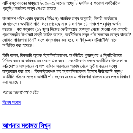
এটি বাস্তবায়নের মাধ্যমে ২০৩০-৩১ সালের মধ্যে ৮ দশমিক ৫ শতাংশ অর্থনৈতিক
প্রবৃদ্ধি অর্জনের লক্ষ্য নেওয়া হয়েছে।
বাংলাদেশ পরিসংখ্যান ব্যুরোর (বিবিএস) সাময়িক তথ্য অনুযায়ী, বিদায়ী অর্থবছরে
বাংলাদেশের অর্থনীতি গতি ফিরে পেয়েছে এবং ৪ দশমিক ১৪ শতাংশ প্রবৃদ্ধি অর্জন
করেছে। গত শুক্রবার (১২ জুন) নিজের ভেরিফায়েড ফেসবুক পেজে দেওয়া এক পোস্টে
প্রধানমন্ত্রীর উপদেষ্টা মাহদী আমিন জানান, অর্থনীতিতে নতুন গতি সঞ্চারের লক্ষ্যে বাজেটে
ঘোষিত পরিকল্পনা তিনটি ধাপে বাস্তবায়ন করা হবে, যা ‘থ্রি-আর স্ট্র্যাটেজি’ নামে
অভিহিত করা হয়েছে।
তিনি বলেন, রিকভারি অ্যান্ড স্ট্যাবিলাইজেশন: অর্থনীতির পুনরুদ্ধার ও স্থিতিশীলতা
নিশ্চিত করার এ কার্যক্রমের মেয়াদ এক বছর। রেস্টোরেশন বলতে অর্থনীতির উত্তরণ ও
কাঠামোগত সংস্কারের এ ধাপ বর্তমান সরকারের প্রথম থেকে তৃতীয় বছরের মধ্যে
বাস্তবায়ন করা হবে। রিকনস্ট্রাকশন ফর অ্যাকসিলারেশন হিসেবে দীর্ঘমেয়াদি সমৃদ্ধ
অর্থনীতি গঠনের লক্ষ্যে আগামী পাঁচ বছরের মধ্যে এ পরিকল্পনা বাস্তবায়নের লক্ষ্য নির্ধারণ
করা হয়েছে।
কালের আলো/এম/এএইচ
বিশেষ সংবাদ
আপনার মতামত লিখুন