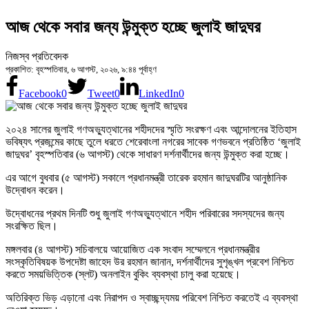
আজ থেকে সবার জন্য উন্মুক্ত হচ্ছে জুলাই জাদুঘর
নিজস্ব প্রতিবেদক
প্রকাশিত: বৃহস্পতিবার, ৬ আগস্ট, ২০২৬, ৯:৪৪ পূর্বাহ্ণ
Facebook
0
Tweet
0
LinkedIn
0
২০২৪ সালের জুলাই গণঅভ্যুত্থানের শহীদদের স্মৃতি সংরক্ষণ এবং আন্দোলনের ইতিহাস
ভবিষ্যৎ প্রজন্মের কাছে তুলে ধরতে শেরেবাংলা নগরের সাবেক গণভবনে প্রতিষ্ঠিত ‘জুলাই
জাদুঘর’ বৃহস্পতিবার (৬ আগস্ট) থেকে সাধারণ দর্শনার্থীদের জন্য উন্মুক্ত করা হচ্ছে।
এর আগে বুধবার (৫ আগস্ট) সকালে প্রধানমন্ত্রী তারেক রহমান জাদুঘরটির আনুষ্ঠানিক
উদ্বোধন করেন।
উদ্বোধনের প্রথম দিনটি শুধু জুলাই গণঅভ্যুত্থানে শহীদ পরিবারের সদস্যদের জন্য
সংরক্ষিত ছিল।
মঙ্গলবার (৪ আগস্ট) সচিবালয়ে আয়োজিত এক সংবাদ সম্মেলনে প্রধানমন্ত্রীর
সংস্কৃতিবিষয়ক উপদেষ্টা জাহেদ উর রহমান জানান, দর্শনার্থীদের সুশৃঙ্খল প্রবেশ নিশ্চিত
করতে সময়ভিত্তিক (স্লট) অনলাইন বুকিং ব্যবস্থা চালু করা হয়েছে।
অতিরিক্ত ভিড় এড়ানো এবং নিরাপদ ও স্বাচ্ছন্দ্যময় পরিবেশ নিশ্চিত করতেই এ ব্যবস্থা