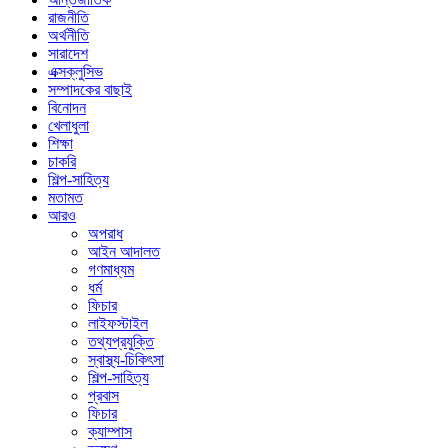
রাজনীতি
অর্থনীতি
সারাদেশ
এক্সক্লুসিভ
সম্পাদকের বাছাই
বিনোদন
খেলাধুলা
শিক্ষা
চাকরি
শিল্প-সাহিত্য
মতামত
আরও
অপরাধ
আইন আদালত
গণমাধ্যম
ধর্ম
ফিচার
লাইফস্টাইল
তথ্যপ্রযুক্তি
স্বাস্থ্য-চিকিৎসা
শিল্প-সাহিত্য
প্রবাস
ফিচার
ক্যাম্পাস