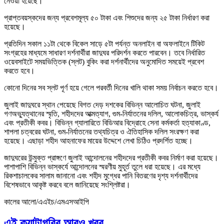
নেওয়া হয়েছে।
প্রাপ্তবয়স্কদের জন্য প্রবেশমূল্য ৫০ টাকা এবং শিশুদের জন্য ২৫ টাকা নির্ধারণ করা
হয়েছে।
প্রতিদিন সকাল ১১টা থেকে বিকেল সাড়ে ৫টা পর্যন্ত অনলাইন বা অফলাইনে টিকিট
সংগ্রহের মাধ্যমে সাধারণ দর্শনার্থীরা জাদুঘর পরিদর্শন করতে পারবেন। তবে নির্ধারিত
ওয়েবসাইটে সময়ভিত্তিক (স্লট) বুকিং করা দর্শনার্থীদের অনুমোদিত সময়েই প্রবেশ
করতে হবে।
কোনো দিনের সব স্লট পূর্ণ হয়ে গেলে পরবর্তী দিনের খালি থাকা সময় নির্বাচন করতে হবে।
জুলাই জাদুঘরে স্থান পেয়েছে বিগত দেড় দশকের বিভিন্ন আলোচিত ঘটনা, জুলাই
গণঅভ্যুত্থানের স্মৃতি, শহীদদের আত্মত্যাগ, গুম-নির্যাতনের দলিল, আলোকচিত্র, ভাস্কর্য
এবং প্রতীকী কবর। বিভিন্ন গ্যালারিতে বিডিআর বিদ্রোহে সেনা কর্মকর্তা হত্যাকাণ্ড,
শাপলা চত্বরের ঘটনা, গুম-নির্যাতনের তথ্যচিত্র ও ঐতিহাসিক দলিল সংরক্ষণ করা
হয়েছে। এছাড়া শহীদ আহনাফের মায়ের উদ্দেশে লেখা চিঠিও প্রদর্শিত হচ্ছে।
জাদুঘরের উন্মুক্ত প্রাঙ্গণে জুলাই আন্দোলনের শহীদদের প্রতীকী কবর নির্মাণ করা হয়েছে।
পাশাপাশি বিভিন্ন ভাস্কর্যে আন্দোলনের স্মরণীয় মুহূর্ত তুলে ধরা হয়েছে। এর মধ্যে
রিকশাচালকের সালাম জানানো এবং শহীদ মুগ্ধের পানি বিতরণের দৃশ্য দর্শনার্থীদের
বিশেষভাবে আকৃষ্ট করবে বলে জানিয়েছে সংশ্লিষ্টরা।
কালের আলো/এএইচ/এমএসআইপি
এই ক্যাটাগরির আরও খবর