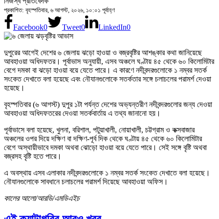
নিজস্ব প্রতিবেদক
প্রকাশিত: বৃহস্পতিবার, ৬ আগস্ট, ২০২৬, ১০:০১ পূর্বাহ্ণ
Facebook
0
Tweet
0
LinkedIn
0
দুপুরের আগেই দেশের ৬ জেলায় ঝড়ো হাওয়া ও বজ্রবৃষ্টির আশঙ্কার কথা জানিয়েছে
আবহাওয়া অধিদফতর। পূর্বাভাস অনুযায়ী, এসব অঞ্চলে ঘণ্টায় ৪৫ থেকে ৬০ কিলোমিটার
বেগে দমকা বা ঝড়ো হাওয়া বয়ে যেতে পারে। এ কারণে নদীবন্দরগুলোকে ১ নম্বর সতর্ক
সংকেত দেখাতে বলা হয়েছে এবং নৌযানগুলোকে সতর্কতার সঙ্গে চলাচলের পরামর্শ দেওয়া
হয়েছে।
বৃহস্পতিবার (৬ আগস্ট) দুপুর ১টা পর্যন্ত দেশের অভ্যন্তরীণ নদীবন্দরগুলোর জন্য দেওয়া
আবহাওয়া অধিদফতরের দেওয়া সতর্কবার্তায় এ তথ্য জানানো হয়।
পূর্বাভাসে বলা হয়েছে, খুলনা, বরিশাল, পটুয়াখালী, নোয়াখালী, চট্টগ্রাম ও কক্সবাজার
অঞ্চলের ওপর দিয়ে দক্ষিণ বা দক্ষিণ-পূর্ব দিক থেকে ঘণ্টায় ৪৫ থেকে ৬০ কিলোমিটার
বেগে অস্থায়ীভাবে দমকা অথবা ঝোড়ো হাওয়া বয়ে যেতে পারে। সেই সঙ্গে বৃষ্টি অথবা
বজ্রসহ বৃষ্টি হতে পারে।
এ অবস্থায় এসব এলাকার নদীবন্দরগুলোকে ১ নম্বর সতর্ক সংকেত দেখাতে বলা হয়েছে।
নৌযানগুলোকে সাবধানে চলাচলের পরামর্শ দিয়েছে আবহাওয়া অফিস।
কালের আলো/আরডি/এমডিএইচ
এই ক্যাটাগরির আরও খবর