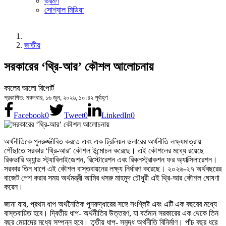
ভ্রমণ
সোশ্যাল মিডিয়া
জাতীয়
সরকারের ‘থ্রি-আর’ কৌশল আলোচনায়
কালের আলো রিপোর্ট
প্রকাশিত: মঙ্গলবার, ১৬ জুন, ২০২৬, ১০:৪২ পূর্বাহ্ণ
Facebook
0
Tweet
0
LinkedIn
0
অর্থনীতিকে পুনরুজ্জীবিত করতে এবং এক ট্রিলিয়ন ডলারের অর্থনীতি লক্ষ্যমাত্রায়
পৌঁছাতে সরকার ‘থ্রি-আর’ কৌশল উন্মোচন করেছে। এই কৌশলের মধ্যে রয়েছে
রিকভারি অ্যান্ড স্ট্যাবিলাইজেশন, রিস্টোরেশন এবং রিকনস্ট্রাকশন ফর অ্যাক্সিলারেশন।
সরকার তিন ধাপে এই কৌশল বাস্তবায়নের লক্ষ্য নির্ধারণ করেছে। ২০২৬-২৭ অর্থবছরের
বাজেট পেশ করার সময় অর্থমন্ত্রী আমির খসরু মাহমুদ চৌধুরী এই থ্রি-আর কৌশল ঘোষণা
করেন।
জানা যায়, প্রথম ধাপ অর্থনৈতিক পুনরুদ্ধারের সঙ্গে সংশ্লিষ্ট এবং এটি এক বছরের মধ্যে
বাস্তবায়িত হবে। দ্বিতীয় ধাপ- অর্থনীতির উত্তরণ, যা বর্তমান সরকারের এক থেকে তিন
বছর মেয়াদের মধ্যে সম্পন্ন হবে। তৃতীয় ধাপ- সমৃদ্ধ অর্থনীতি বিনির্মাণ। পাঁচ বছর ধরে