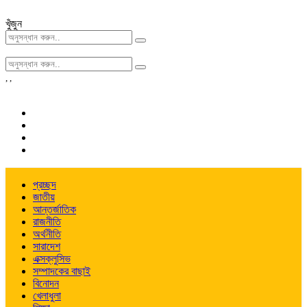
খুঁজুন
,
,
প্রচ্ছদ
জাতীয়
আন্তর্জাতিক
রাজনীতি
অর্থনীতি
সারাদেশ
এক্সক্লুসিভ
সম্পাদকের বাছাই
বিনোদন
খেলাধুলা