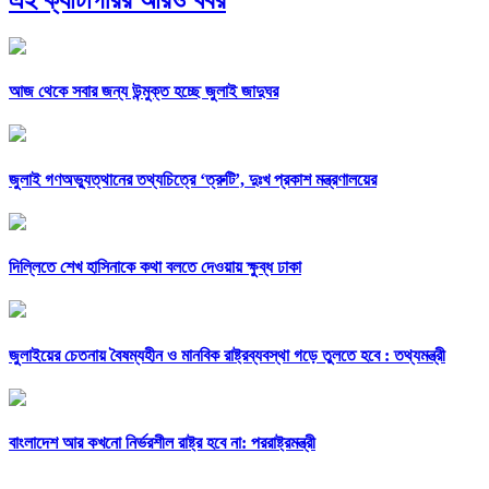
আজ থেকে সবার জন্য উন্মুক্ত হচ্ছে জুলাই জাদুঘর
জুলাই গণঅভ্যুত্থানের তথ্যচিত্রে ‘ত্রুটি’, দুঃখ প্রকাশ মন্ত্রণালয়ের
দিল্লিতে শেখ হাসিনাকে কথা বলতে দেওয়ায় ক্ষুব্ধ ঢাকা
জুলাইয়ের চেতনায় বৈষম্যহীন ও মানবিক রাষ্ট্রব্যবস্থা গড়ে তুলতে হবে : তথ্যমন্ত্রী
বাংলাদেশ আর কখনো নির্ভরশীল রাষ্ট্র হবে না: পররাষ্ট্রমন্ত্রী