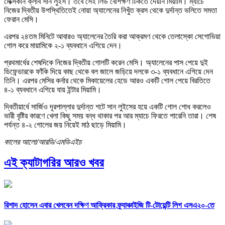
মেক্সিকান ক্লাব সান লুইস। তবে সেই লিড বেশিক্ষণ টিকতে দেয়নি মিয়ামি। ম্যাচে
নিজের দ্বিতীয় উপস্থিতিতেই নোয়া অ্যালেনের নিখুঁত ক্রস থেকে দুর্দান্ত ভলিতে সমতা
ফেরান মেসি।
এরপর ২৪তম মিনিটে আবারও অ্যালেনের তৈরি করা আক্রমণ থেকে তেলাস্কো সেগোভিয়া
গোল করে মায়ামিকে ২-১ ব্যবধানে এগিয়ে দেন।
প্রথমার্ধের শেষদিকে নিজের দ্বিতীয় গোলটি করেন মেসি। অ্যালেনের পাস পেয়ে দুই
ডিফেন্ডারকে ফাঁকি দিয়ে কাছ থেকে বল জালে জড়িয়ে দলকে ৩-১ ব্যবধানে এগিয়ে দেন
তিনি। এরপর মেসির কর্নার থেকে মিকায়েলের হেডে আরও একটি গোল পেয়ে বিরতিতে
৪-১ ব্যবধানে এগিয়ে যায় ইন্টার মিয়ামি।
দ্বিতীয়ার্ধে সার্জিও দূরপাল্লার দুর্দান্ত শটে সান লুইসের হয়ে একটি গোল শোধ করলেও
ভারী বৃষ্টির কারণে খেলা কিছু সময় বন্ধ থাকার পর আর ম্যাচে ফিরতে পারেনি তারা। শেষ
পর্যন্ত ৪-২ গোলের জয় নিয়েই মাঠ ছাড়ে মিয়ামি।
কালের আলো/আরডি/এমডিএইচ
এই ক্যাটাগরির আরও খবর
রিশাদ হোসেন এবার খেলবেন দক্ষিণ আফ্রিকার ফ্র্যাঞ্চাইজি টি-টোয়েন্টি লিগ এসএ২০-তে