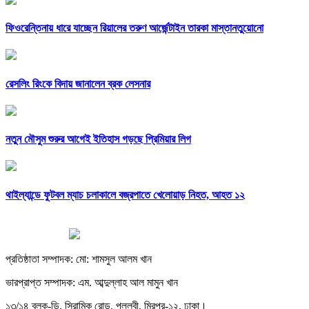
ফিওরেন্তিনায় ধারে যাচ্ছেন রিয়ালের তরুণ আর্জেন্টাইন তারকা মাস্তানতুয়োনো
রেসলিং রিংকে বিদায় জানালেন ব্রক লেসনার
নতুন মৌসুম শুরুর আগেই ইতিহাস গড়ছে প্রিমিয়ার লিগ
থাইল্যান্ডে ফুটবল ম্যাচ চলাকালে বজ্রপাতে খেলোয়াড় নিহত, আহত ১২
প্রতিষ্ঠাতা সম্পাদক: মো: শামসুল আলম খান
ভারপ্রাপ্ত সম্পাদক: এম. আব্দুল্লাহ আল মামুন খান
১৩/১৪ ব্লক-ডি, সিরামিক রোড, পল্লবী, মিরপুর-১২, ঢাকা।