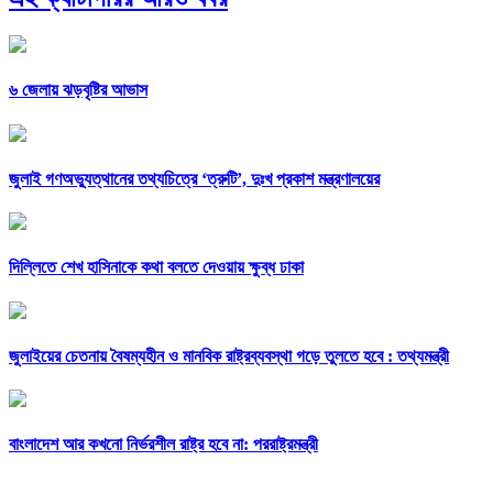
৬ জেলায় ঝড়বৃষ্টির আভাস
জুলাই গণঅভ্যুত্থানের তথ্যচিত্রে ‘ত্রুটি’, দুঃখ প্রকাশ মন্ত্রণালয়ের
দিল্লিতে শেখ হাসিনাকে কথা বলতে দেওয়ায় ক্ষুব্ধ ঢাকা
জুলাইয়ের চেতনায় বৈষম্যহীন ও মানবিক রাষ্ট্রব্যবস্থা গড়ে তুলতে হবে : তথ্যমন্ত্রী
বাংলাদেশ আর কখনো নির্ভরশীল রাষ্ট্র হবে না: পররাষ্ট্রমন্ত্রী