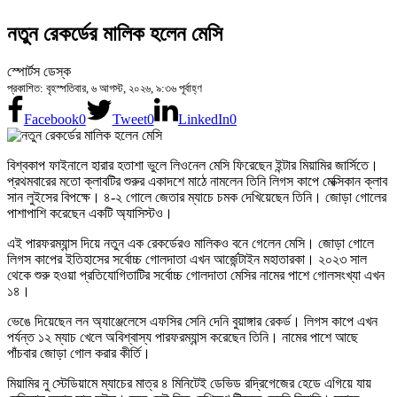
নতুন রেকর্ডের মালিক হলেন মেসি
স্পোর্টস ডেস্ক
প্রকাশিত: বৃহস্পতিবার, ৬ আগস্ট, ২০২৬, ৯:৩৬ পূর্বাহ্ণ
Facebook
0
Tweet
0
LinkedIn
0
বিশ্বকাপ ফাইনালে হারার হতাশা ভুলে লিওনেল মেসি ফিরেছেন ইন্টার মিয়ামির জার্সিতে।
প্রথমবারের মতো ক্লাবটির শুরুর একাদশে মাঠে নামলেন তিনি লিগস কাপে মেক্সিকান ক্লাব
সান লুইসের বিপক্ষে। ৪-২ গোলে জেতার ম্যাচে চমক দেখিয়েছেন তিনি। জোড়া গোলের
পাশাপাশি করেছেন একটি অ্যাসিস্টও।
এই পারফরম্যান্স দিয়ে নতুন এক রেকর্ডেরও মালিকও বনে গেলেন মেসি। জোড়া গোলে
লিগস কাপের ইতিহাসের সর্বোচ্চ গোলদাতা এখন আর্জেন্টাইন মহাতারকা। ২০২৩ সাল
থেকে শুরু হওয়া প্রতিযোগিতাটির সর্বোচ্চ গোলদাতা মেসির নামের পাশে গোলসংখ্যা এখন
১৪।
ভেঙে দিয়েছেন লন অ্যাঞ্জেলেসে এফসির সেনি দেনি বুয়াঙ্গার রেকর্ড। লিগস কাপে এখন
পর্যন্ত ১২ ম্যাচ খেলে অবিশ্বাস্য পারফরম্যান্স করেছেন তিনি। নামের পাশে আছে
পাঁচবার জোড়া গোল করার কীর্তি।
মিয়ামির নু স্টেডিয়ামে ম্যাচের মাত্র ৪ মিনিটেই ডেভিড রদ্রিগেজের হেডে এগিয়ে যায়