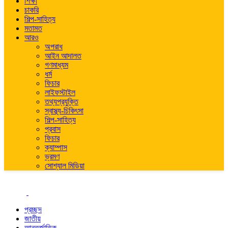
শিক্ষা
চাকরি
শিল্প-সাহিত্য
মতামত
আরও
অপরাধ
আইন আদালত
গণমাধ্যম
ধর্ম
ফিচার
লাইফস্টাইল
তথ্যপ্রযুক্তি
স্বাস্থ্য-চিকিৎসা
শিল্প-সাহিত্য
প্রবাস
ফিচার
ক্যাম্পাস
ভ্রমণ
সোশ্যাল মিডিয়া
প্রচ্ছদ
জাতীয়
আন্তর্জাতিক