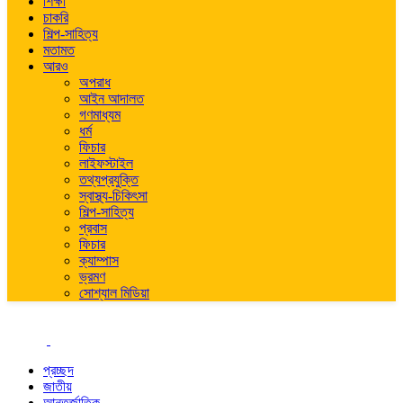
শিক্ষা
চাকরি
শিল্প-সাহিত্য
মতামত
আরও
অপরাধ
আইন আদালত
গণমাধ্যম
ধর্ম
ফিচার
লাইফস্টাইল
তথ্যপ্রযুক্তি
স্বাস্থ্য-চিকিৎসা
শিল্প-সাহিত্য
প্রবাস
ফিচার
ক্যাম্পাস
ভ্রমণ
সোশ্যাল মিডিয়া
প্রচ্ছদ
জাতীয়
আন্তর্জাতিক