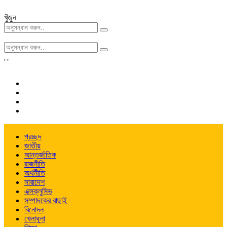
খুঁজুন
,
,
প্রচ্ছদ
জাতীয়
আন্তর্জাতিক
রাজনীতি
অর্থনীতি
সারাদেশ
এক্সক্লুসিভ
সম্পাদকের বাছাই
বিনোদন
খেলাধুলা