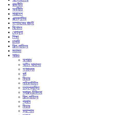
রাজনীতি
অর্থনীতি
সারাদেশ
এক্সক্লুসিভ
সম্পাদকের বাছাই
বিনোদন
খেলাধুলা
শিক্ষা
চাকরি
শিল্প-সাহিত্য
মতামত
আরও
অপরাধ
আইন আদালত
গণমাধ্যম
ধর্ম
ফিচার
লাইফস্টাইল
তথ্যপ্রযুক্তি
স্বাস্থ্য-চিকিৎসা
শিল্প-সাহিত্য
প্রবাস
ফিচার
ক্যাম্পাস