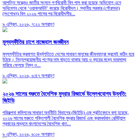
আপত্তি সত্ত্বেও জাতীয় সংসদে গণবিরোধী বিল পাস করা হয়েছে অভিযোগ এনে
অধিবেশন থেকে ‘ওয়াকআউট’ করেছে বিরোধীদল। স্থানীয় সরকার (পৌরসভা)
(সংশোধন) বিল ২০২৬ পাসের পর বিরোধীদলীয়...
৯ এপ্রিল, ২০২৬, ৭:২২ অপরাহ্ণ
মূল্যস্ফীতির চাপে নাজেহাল জনজীবন
মূল্যস্ফীতির ক্রমাগত ঊর্ধ্বগতিতে দেশের সাধারণ মানুষের জীবনযাত্রা ক্রমেই কঠিন হয়ে
উঠছে। নিত্যপ্রয়োজনীয় পণ্যের দাম বাড়তে থাকায় আয় ও ব্যয়ের মধ্যে ভারসাম্য
হারিয়ে ফেলছে নিম্ন ও...
৯ এপ্রিল, ২০২৬, ৬:৪৭ অপরাহ্ণ
২০২৬ সালের শুরুতে বৈদেশিক মুদ্রার রিজার্ভে উল্লেখযোগ্য উন্নতি:
জিইডি
পরিকল্পনা কমিশনের সাধারণ অর্থনীতি বিভাগের (জিইডি) এক প্রতিবেদনে বলা হয়েছে,
২০২৬ সালের শুরুতে শক্তিশালী বৈদেশিক মুদ্রার রিজার্ভ এবং ক্রমবর্ধমান রেমিট্যান্স
প্রবাহের মাধ্যমে বাংলাদেশের বৈদেশিক খাত...
৯ এপ্রিল, ২০২৬, ৬:০৮ অপরাহ্ণ