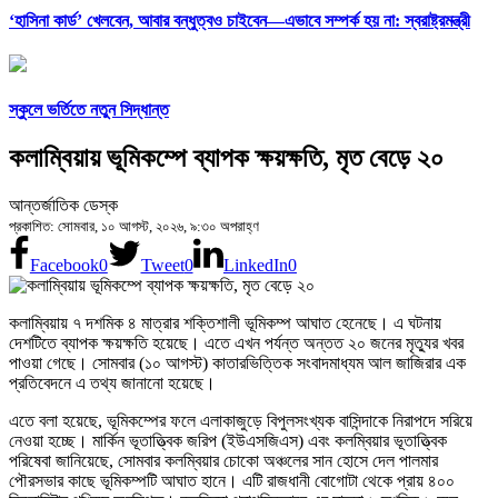
‘হাসিনা কার্ড’ খেলবেন, আবার বন্ধুত্বও চাইবেন—এভাবে সম্পর্ক হয় না: স্বরাষ্ট্রমন্ত্রী
স্কুলে ভর্তিতে নতুন সিদ্ধান্ত
কলাম্বিয়ায় ভূমিকম্পে ব্যাপক ক্ষয়ক্ষতি, মৃত বেড়ে ২০
আন্তর্জাতিক ডেস্ক
প্রকাশিত: সোমবার, ১০ আগস্ট, ২০২৬, ৯:৩০ অপরাহ্ণ
Facebook
0
Tweet
0
LinkedIn
0
কলাম্বিয়ায় ৭ দশমিক ৪ মাত্রার শক্তিশালী ভূমিকম্প আঘাত হেনেছে। এ ঘটনায়
দেশটিতে ব্যাপক ক্ষয়ক্ষতি হয়েছে। এতে এখন পর্যন্ত অন্তত ২০ জনের মৃত্যুর খবর
পাওয়া গেছে। সোমবার (১০ আগস্ট) কাতারভিত্তিক সংবাদমাধ্যম আল জাজিরার এক
প্রতিবেদনে এ তথ্য জানানো হয়েছে।
এতে বলা হয়েছে, ভূমিকম্পের ফলে এলাকাজুড়ে বিপুলসংখ্যক বাসিন্দাকে নিরাপদে সরিয়ে
নেওয়া হচ্ছে। মার্কিন ভূতাত্ত্বিক জরিপ (ইউএসজিএস) এবং কলম্বিয়ার ভূতাত্ত্বিক
পরিষেবা জানিয়েছে, সোমবার কলম্বিয়ার চোকো অঞ্চলের সান হোসে দেল পালমার
পৌরসভার কাছে ভূমিকম্পটি আঘাত হানে। এটি রাজধানী বোগোটা থেকে প্রায় ৪০০