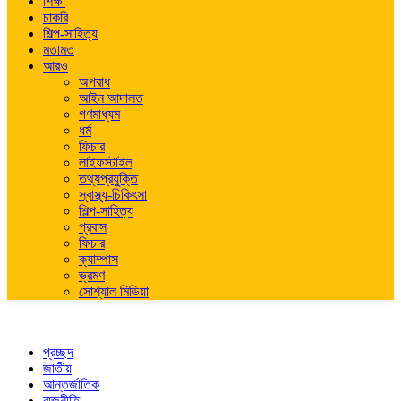
শিক্ষা
চাকরি
শিল্প-সাহিত্য
মতামত
আরও
অপরাধ
আইন আদালত
গণমাধ্যম
ধর্ম
ফিচার
লাইফস্টাইল
তথ্যপ্রযুক্তি
স্বাস্থ্য-চিকিৎসা
শিল্প-সাহিত্য
প্রবাস
ফিচার
ক্যাম্পাস
ভ্রমণ
সোশ্যাল মিডিয়া
প্রচ্ছদ
জাতীয়
আন্তর্জাতিক
রাজনীতি