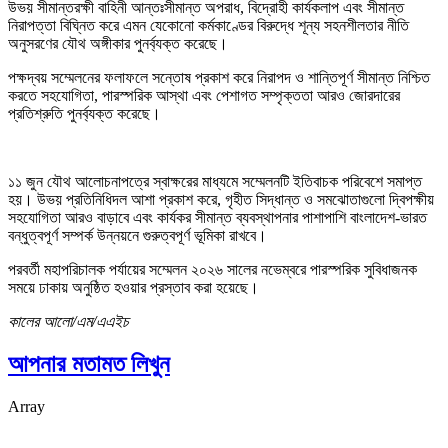
উভয় সীমান্তরক্ষী বাহিনী আন্তঃসীমান্ত অপরাধ, বিদ্রোহী কার্যকলাপ এবং সীমান্ত
নিরাপত্তা বিঘ্নিত করে এমন যেকোনো কর্মকাণ্ডের বিরুদ্ধে শূন্য সহনশীলতার নীতি
অনুসরণের যৌথ অঙ্গীকার পুনর্ব্যক্ত করেছে।
পক্ষদ্বয় সম্মেলনের ফলাফলে সন্তোষ প্রকাশ করে নিরাপদ ও শান্তিপূর্ণ সীমান্ত নিশ্চিত
করতে সহযোগিতা, পারস্পরিক আস্থা এবং পেশাগত সম্পৃক্ততা আরও জোরদারের
প্রতিশ্রুতি পুনর্ব্যক্ত করেছে।
১১ জুন যৌথ আলোচনাপত্রে স্বাক্ষরের মাধ্যমে সম্মেলনটি ইতিবাচক পরিবেশে সমাপ্ত
হয়। উভয় প্রতিনিধিদল আশা প্রকাশ করে, গৃহীত সিদ্ধান্ত ও সমঝোতাগুলো দ্বিপক্ষীয়
সহযোগিতা আরও বাড়াবে এবং কার্যকর সীমান্ত ব্যবস্থাপনার পাশাপাশি বাংলাদেশ-ভারত
বন্ধুত্বপূর্ণ সম্পর্ক উন্নয়নে গুরুত্বপূর্ণ ভূমিকা রাখবে।
পরবর্তী মহাপরিচালক পর্যায়ের সম্মেলন ২০২৬ সালের নভেম্বরে পারস্পরিক সুবিধাজনক
সময়ে ঢাকায় অনুষ্ঠিত হওয়ার প্রস্তাব করা হয়েছে।
কালের আলো/এম/এএইচ
আপনার মতামত লিখুন
Array