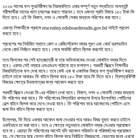
২০২৬ সালের ফল পুনঃনিরীক্ষণের নিয়মাবলিতে এবার সম্পূর্ণ নতুন পদ্ধতিতে অসন্তুষ্ট
পরীক্ষার্থীরা তাদের খাতা চ্যালেঞ্জ করতে পারবেন। তবে এজন্য প্রতি বিষয়ে ১৫০ টাকা ফি
দিতে হবে। এই ফি বিকাশ, নগদ ও সোনালী সেবার মাধ্যমে পরিশোধ করা যাবে।
এজন্য শিক্ষার্থীকে প্রথমে rescrutiny.eduboardresults.gov.bd সাইটে প্রবেশ
করতে হবে।
প্রবেশের পর নির্ধারিত স্থানে রোল ও রেজিস্ট্রেশন নম্বর পূরণ এবং বোর্ড ড্রপডাউন
থেকে বোর্ড নির্বাচন করতে হবে। শেষে সাবমিট বাটনে ক্লিক করলেই হবে।
তবে ক্লিকের পর সেই ছাত্রছাত্রী বা তার অভিভাবকের দেওয়া মোবাইল নম্বর দিতে
হবে। এরপর সেই নম্বরে এসএমএস পাঠানো হবে ফলাফল। পরবর্তী স্ক্রিনে শিক্ষার্থীর
বিষয়ভিত্তিক ফল দেখা যাবে। তবে কেউ এক বা একাধিক বিষয়ে ফল পুনঃনিরীক্ষণ করতে
চাইলে তাকে আবারও ফি বাটনে ক্লিক করে ১৫০ টাকা হারে ফি দিতে হবে। দ্বিপত্রবিশিষ্ট
বিষয়ের ক্ষেত্রে উভয়পত্রের জন্য আবেদন করতে হবে
পরবর্তী স্ক্রিনে দেওয়া ফি-এর পরিমাণ দেখা যাবে। বিকাশ, নগদ ও সোনালী সেবার মাধ্যমে
ফি পরিশোধ করা যাবে। ফি পরিশোধের বিস্তারিত ধাপগুলো উপরে উল্লেখিত পোর্টালের
হেল্প বাটনে ক্লিক করে দেখে নেওয়া যাবে। ফি পরিশোধ করে আবেদনের পোর্টালে এসে
জমা দিন বাটনে ক্লিক করতে হবে।
উল্লেখ্য, ফি দিয়ে একবার আবেদন জমা দেওয়ার পরে আরও বিষয় যুক্ত করতে চাইলে
একইভাবে তা করা যাবে। তবে এ ক্ষেত্রে নতুনভাবে মোবাইল নম্বর দেওয়ার প্রয়োজন
হবে না। এছাড়া ফি পরিশোধের আগেই যদি আবেদন পরিবর্তন বা পরিমার্জনের প্রয়োজন
হয়, সে ক্ষেত্রে মুছে ফেলুন বাটনে ক্লিক করে নির্বাচিত বিষয়গুলো, যেগুলোর জন্য এখনো