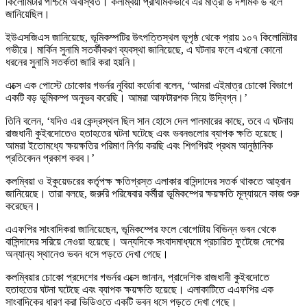
কিলোমিটার পশ্চিমে অবস্থিত। কলম্বিয়া প্রাথমিকভাবে এর মাত্রা ৬ দশমিক ৬ বলে
জানিয়েছিল।
ইউএসজিএস জানিয়েছে, ভূমিকম্পটির উৎপত্তিস্থল ভূপৃষ্ঠ থেকে প্রায় ১০৭ কিলোমিটার
গভীরে। মার্কিন সুনামি সতর্কীকরণ ব্যবস্থা জানিয়েছে, এ ঘটনার ফলে এখনো কোনো
ধরনের সুনামি সতর্কতা জারি করা হয়নি।
এক্সে এক পোস্টে চোকোর গভর্নর নুবিয়া কর্ডোবা বলেন, ‘আমরা এইমাত্র চোকো বিভাগে
একটি বড় ভূমিকম্প অনুভব করেছি। আমরা আফটারশক নিয়ে উদ্বিগ্ন।’
তিনি বলেন, ‘যদিও এর কেন্দ্রস্থল ছিল সান হোসে দেল পালমারের কাছে, তবে এ ঘটনায়
রাজধানী কুইবদোতেও হতাহতের ঘটনা ঘটেছে এবং ভবনগুলোর ব্যাপক ক্ষতি হয়েছে।
আমরা ইতোমধ্যে ক্ষয়ক্ষতির পরিমাণ নির্ণয় করছি এবং শিগগিরই প্রথম আনুষ্ঠানিক
প্রতিবেদন প্রকাশ করব।’
কলম্বিয়া ও ইকুয়েডরের কর্তৃপক্ষ ক্ষতিগ্রস্ত এলাকার বাসিন্দাদের সতর্ক থাকতে আহ্বান
জানিয়েছে। তারা বলছে, জরুরি পরিষেবার কর্মীরা ভূমিকম্পের ক্ষয়ক্ষতি মূল্যায়নে কাজ শুরু
করেছেন।
এএফপির সাংবাদিকরা জানিয়েছেন, ভূমিকম্পের ফলে বোগোটায় বিভিন্ন ভবন থেকে
বাসিন্দাদের সরিয়ে নেওয়া হয়েছে। অন্যদিকে সংবাদমাধ্যমে প্রচারিত ফুটেজে দেশের
অন্যান্য স্থানেও ভবন ধসে পড়তে দেখা গেছে।
কলম্বিয়ার চোকো প্রদেশের গভর্নর এক্সে জানান, প্রাদেশিক রাজধানী কুইবদোতে
হতাহতের ঘটনা ঘটেছে এবং ব্যাপক ক্ষয়ক্ষতি হয়েছে। এলাকাটিতে এএফপির এক
সাংবাদিকের ধারণ করা ভিডিওতে একটি ভবন ধসে পড়তে দেখা গেছে।