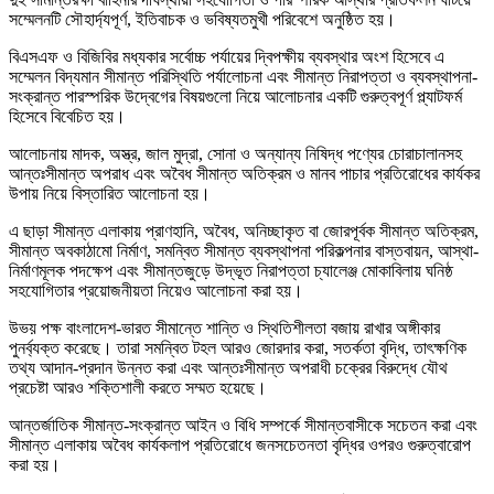
সম্মেলনটি সৌহার্দ্যপূর্ণ, ইতিবাচক ও ভবিষ্যতমুখী পরিবেশে অনুষ্ঠিত হয়।
বিএসএফ ও বিজিবির মধ্যকার সর্বোচ্চ পর্যায়ের দ্বিপক্ষীয় ব্যবস্থার অংশ হিসেবে এ
সম্মেলন বিদ্যমান সীমান্ত পরিস্থিতি পর্যালোচনা এবং সীমান্ত নিরাপত্তা ও ব্যবস্থাপনা-
সংক্রান্ত পারস্পরিক উদ্বেগের বিষয়গুলো নিয়ে আলোচনার একটি গুরুত্বপূর্ণ প্ল্যাটফর্ম
হিসেবে বিবেচিত হয়।
আলোচনায় মাদক, অস্ত্র, জাল মুদ্রা, সোনা ও অন্যান্য নিষিদ্ধ পণ্যের চোরাচালানসহ
আন্তঃসীমান্ত অপরাধ এবং অবৈধ সীমান্ত অতিক্রম ও মানব পাচার প্রতিরোধের কার্যকর
উপায় নিয়ে বিস্তারিত আলোচনা হয়।
এ ছাড়া সীমান্ত এলাকায় প্রাণহানি, অবৈধ, অনিচ্ছাকৃত বা জোরপূর্বক সীমান্ত অতিক্রম,
সীমান্ত অবকাঠামো নির্মাণ, সমন্বিত সীমান্ত ব্যবস্থাপনা পরিকল্পনার বাস্তবায়ন, আস্থা-
নির্মাণমূলক পদক্ষেপ এবং সীমান্তজুড়ে উদ্ভূত নিরাপত্তা চ্যালেঞ্জ মোকাবিলায় ঘনিষ্ঠ
সহযোগিতার প্রয়োজনীয়তা নিয়েও আলোচনা করা হয়।
উভয় পক্ষ বাংলাদেশ-ভারত সীমান্তে শান্তি ও স্থিতিশীলতা বজায় রাখার অঙ্গীকার
পুনর্ব্যক্ত করেছে। তারা সমন্বিত টহল আরও জোরদার করা, সতর্কতা বৃদ্ধি, তাৎক্ষণিক
তথ্য আদান-প্রদান উন্নত করা এবং আন্তঃসীমান্ত অপরাধী চক্রের বিরুদ্ধে যৌথ
প্রচেষ্টা আরও শক্তিশালী করতে সম্মত হয়েছে।
আন্তর্জাতিক সীমান্ত-সংক্রান্ত আইন ও বিধি সম্পর্কে সীমান্তবাসীকে সচেতন করা এবং
সীমান্ত এলাকায় অবৈধ কার্যকলাপ প্রতিরোধে জনসচেতনতা বৃদ্ধির ওপরও গুরুত্বারোপ
করা হয়।