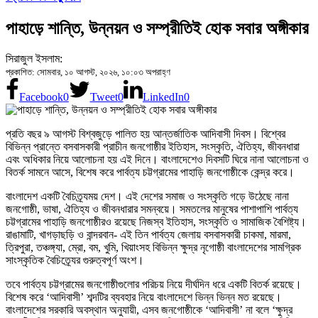
পাহাড়ে শান্তি, উন্নয়ন ও সম্প্রীতিই হোক সবার অঙ্গীকার
সিরাজুল ইসলাম:
প্রকাশিত: সোমবার, ১০ আগস্ট, ২০২৬, ১০:০৩ অপরাহ্ণ
Facebook
0
Tweet
0
LinkedIn
0
প্রতি বছর ৯ আগস্ট বিশ্বজুড়ে পালিত হয় আন্তর্জাতিক আদিবাসী দিবস। বিশ্বের
বিভিন্ন প্রান্তে বসবাসকারী প্রাচীন জনগোষ্ঠীর ইতিহাস, সংস্কৃতি, ঐতিহ্য, জীবনধারা
এবং অধিকার নিয়ে আলোচনা হয় এই দিনে। বাংলাদেশেও দিবসটি ঘিরে নানা আলোচনা ও
বিতর্ক সামনে আসে, বিশেষ করে পার্বত্য চট্টগ্রামের পাহাড়ি জনগোষ্ঠীকে কেন্দ্র করে।
বাংলাদেশ একটি বৈচিত্র্যময় দেশ। এই দেশের সমাজ ও সংস্কৃতি গড়ে উঠেছে নানা
জনগোষ্ঠী, ভাষা, ঐতিহ্য ও জীবনধারার সমন্বয়ে। সমতলের মানুষের পাশাপাশি পার্বত্য
চট্টগ্রামের পাহাড়ি জনগোষ্ঠীরও রয়েছে নিজস্ব ইতিহাস, সংস্কৃতি ও সামাজিক বৈশিষ্ট্য।
রাঙামাটি, খাগড়াছড়ি ও বান্দরবান- এই তিন পার্বত্য জেলায় বসবাসকারী চাকমা, মারমা,
ত্রিপুরা, তঞ্চঙ্গ্যা, ম্রো, বম, খুমি, খিয়াংসহ বিভিন্ন ক্ষুদ্র নৃগোষ্ঠী বাংলাদেশের সামগ্রিক
সাংস্কৃতিক বৈচিত্র্যের গুরুত্বপূর্ণ অংশ।
তবে পার্বত্য চট্টগ্রামের জনগোষ্ঠীগুলোর পরিচয় নিয়ে দীর্ঘদিন ধরে একটি বিতর্ক রয়েছে।
বিশেষ করে ‘আদিবাসী’ শব্দটির ব্যবহার নিয়ে বাংলাদেশে ভিন্ন ভিন্ন মত রয়েছে।
বাংলাদেশের সরকারি অবস্থান অনুযায়ী, এসব জনগোষ্ঠীকে ‘আদিবাসী’ না বলে ‘ক্ষুদ্র