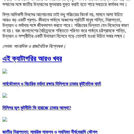
সম্মানের সঙ্গে জাতীয় উন্নয়নের মূলধারায় যুক্ত করাই হতে পারে সবচেয়ে কার্যকর পথ।
বিশ্ব আদিবাসী দিবসের আলোচনায় তাই শুধু পরিচয়ের বিতর্ক নয়, সামনে আসা উচিত
আরও বড় একটি প্রশ্ন- কীভাবে পার্বত্য অঞ্চলের প্রতিটি মানুষ শান্তি, নিরাপত্তা,
উন্নয়ন ও মর্যাদার সঙ্গে জীবনযাপন করতে পারে। পরিচয়ের ভিন্নতা যেন বিভেদের কারণ
না হয়। বরং বাংলাদেশের বৈচিত্র্যকে শক্তিতে পরিণত করে পার্বত্য চট্টগ্রামকে শান্তি,
উন্নয়ন ও সম্প্রীতির একটি উদাহরণ হিসেবে গড়ে তোলাই হওয়া উচিত সবার লক্ষ্য।
লেখক: সাংবাদিক ও রাজনৈতিক বিশ্লেষক।
এই ক্যাটাগরির আরও খবর
সার্বভৌমত্ব ও বিচারিক মর্যাদা রক্ষায় দিল্লিকে ঢাকার কূটনৈতিক বার্তা
দিল্লির ভুল কূটনীতি কি হারাচ্ছে ঢাকার আস্থা?
জাতীয় নিরাপত্তা: সামরিক সাফল্য ও সমন্বিত দীর্ঘমেয়াদি কৌশল