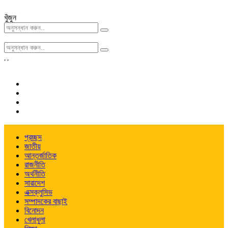
খুঁজুন
,
,
প্রচ্ছদ
জাতীয়
আন্তর্জাতিক
রাজনীতি
অর্থনীতি
সারাদেশ
এক্সক্লুসিভ
সম্পাদকের বাছাই
বিনোদন
খেলাধুলা