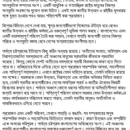
পাহাড়ি জনগোষ্ঠীর নিজস্ব ভাষা, সংস্কৃতি, পোশাক, উৎসব ও ঐতিহ্য বাংলাদেশের
সাংস্কৃতিক সম্পদের অংশ। একটি আধুনিক ও গণতান্ত্রিক রাষ্ট্রে মানুষের নিজস্ব
সংস্কৃতি সংরক্ষণের সুযোগ থাকা উচিত। একই সঙ্গে জাতীয় উন্নয়ন ও রাষ্ট্রীয় মূলধারার
সঙ্গে যুক্ত হওয়ার পথও আরও শক্তিশালী করা প্রয়োজন।
বিশ্বের বিভিন্ন দেশে দেখা যায়, ক্ষুদ্র জনগোষ্ঠীগুলো নিজেদের ঐতিহ্য ধরে রেখেও
জাতীয় উন্নয়ন ও রাষ্ট্রীয় কর্মকাণ্ডে গুরুত্বপূর্ণ ভূমিকা পালন করছে। বাংলাদেশেও এমন
একটি ভারসাম্যপূর্ণ পরিবেশ তৈরি করা সম্ভব, যেখানে পাহাড়ি জনগোষ্ঠী তাদের নিজস্ব
পরিচয় ও সংস্কৃতি বজায় রেখে দেশের অগ্রযাত্রার অংশীদার হবে।
পার্বত্য চট্টগ্রামের ইতিহাসে কিছু কঠিন অধ্যায় রয়েছে। অতীতের সংঘাত, অবিশ্বাস এবং
নিরাপত্তাজনিত সমস্যাগুলো এই অঞ্চলের মানুষের স্বাভাবিক জীবনকে প্রভাবিত
করেছে। কিন্তু কোনো দেশই অতীতের সমস্যাকে স্থায়ী বিভাজনের কারণ হতে দিতে
পারে না। ভবিষ্যতের দিকে এগিয়ে যেতে হলে প্রয়োজন পারস্পরিক আস্থা, সহনশীলতা
এবং শান্তিপূর্ণ সহাবস্থান। এখানে রাষ্ট্রের যেমন দায়িত্ব রয়েছে, তেমনি দায়িত্ব রয়েছে
সব পক্ষের। সরকারকে যেমন উন্নয়ন, নিরাপত্তা এবং নাগরিক অধিকার নিশ্চিত করতে
হবে, তেমনি স্থানীয় জনগোষ্ঠীকেও দেশের সামগ্রিক স্বার্থ ও জাতীয় ঐক্যের বিষয়টি
বিবেচনায় রাখতে হবে। পার্বত্য অঞ্চলে কোনো ধরনের সহিংসতা বা অস্থিতিশীলতা কারও
জন্যই কল্যাণ বয়ে আনে না। শান্তিপূর্ণ পরিবেশ থাকলে সরকার যেমন উন্নয়ন কর্মকাণ্ড
আরও কার্যকরভাবে পরিচালনা করতে পারবে, তেমনি স্থানীয় মানুষও অর্থনৈতিক ও
সামাজিকভাবে এগিয়ে যেতে পারবে।
প্রয়োজন এমন একটি পরিবেশ, যেখানে পাহাড়ি ও বাঙালি- সব সম্প্রদায়ের মানুষ
পারস্পরিক সম্মান ও সহযোগিতার ভিত্তিতে বসবাস করবে। কারণ উন্নয়ন এবং সম্প্রীতি
একে অপরের পরিপূরক। পার্বত্য চট্টগ্রাম বাংলাদেশের অবিচ্ছেদ্য অংশ। এই অঞ্চলের
পাহাড়ি জনগোষ্ঠীও বাংলাদেশের সমাজের গুরুত্বপূর্ণ অংশ। তাদের বিচ্ছিন্ন করে নয়, বরং