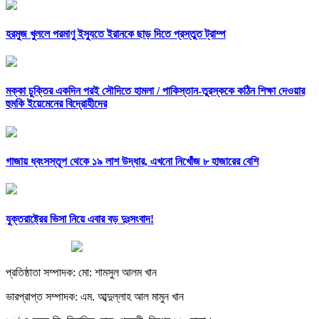
হরমুজ খুললে পরমাণু ইস্যুতে ইরানকে ছাড় দিতে প্রস্তুত ট্রাম্প
মক্কা চুক্তির একদিন পরই সৌদিতে হামলা /
পাকিস্তান-তুরস্ককে কঠিন শিক্ষা দেওয়ার
হুমকি ইয়েমেনের বিদ্রোহীদের
গাজায় ধ্বংসস্তূপ থেকে ১৯ লাশ উদ্ধার, এখনো নিখোঁজ ৮ হাজারের বেশি
যুক্তরাষ্ট্রের ভিসা নিয়ে এবার বড় দুঃসংবাদ!
প্রতিষ্ঠাতা সম্পাদক: মো: শামসুল আলম খান
ভারপ্রাপ্ত সম্পাদক: এম. আব্দুল্লাহ আল মামুন খান