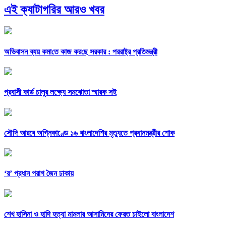
এই ক্যাটাগরির আরও খবর
অভিবাসন ব্যয় কমা‌তে কাজ কর‌ছে সরকার : পররাষ্ট্র প্রতিমন্ত্রী
প্রবাসী কার্ড চালুর লক্ষ্যে সমঝোতা স্মারক সই
সৌদি আরবে অগ্নিকাণ্ডে ১৬ বাংলাদেশির মৃত্যুতে প্রধানমন্ত্রীর শোক
‘র’ প্রধান পরাগ জৈন ঢাকায়
শেখ হাসিনা ও হাদি হত্যা মামলার আসামিদের ফেরত চাইলো বাংলাদেশ