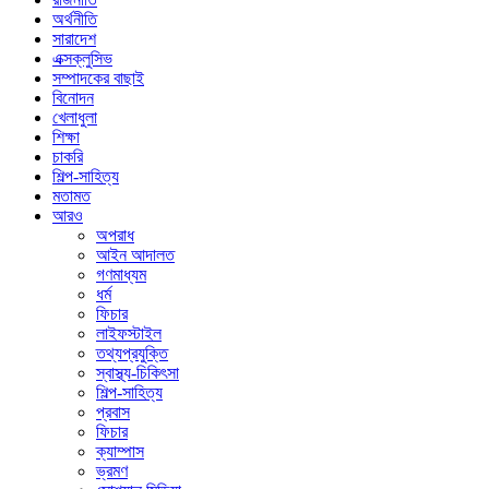
অর্থনীতি
সারাদেশ
এক্সক্লুসিভ
সম্পাদকের বাছাই
বিনোদন
খেলাধুলা
শিক্ষা
চাকরি
শিল্প-সাহিত্য
মতামত
আরও
অপরাধ
আইন আদালত
গণমাধ্যম
ধর্ম
ফিচার
লাইফস্টাইল
তথ্যপ্রযুক্তি
স্বাস্থ্য-চিকিৎসা
শিল্প-সাহিত্য
প্রবাস
ফিচার
ক্যাম্পাস
ভ্রমণ