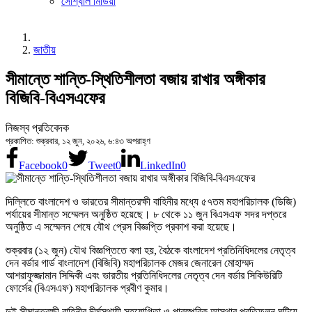
সোশ্যাল মিডিয়া
জাতীয়
সীমান্তে শান্তি-স্থিতিশীলতা বজায় রাখার অঙ্গীকার
বিজিবি-বিএসএফের
নিজস্ব প্রতিবেদক
প্রকাশিত: শুক্রবার, ১২ জুন, ২০২৬, ৬:৪৩ অপরাহ্ণ
Facebook
0
Tweet
0
LinkedIn
0
দিল্লিতে বাংলাদেশ ও ভারতের সীমান্তরক্ষী বাহিনীর মধ্যে ৫৭তম মহাপরিচালক (ডিজি)
পর্যায়ের সীমান্ত সম্মেলন অনুষ্ঠিত হয়েছে। ৮ থেকে ১১ জুন বিএসএফ সদর দপ্তরে
অনুষ্ঠিত এ সম্মেলন শেষে যৌথ প্রেস বিজ্ঞপ্তি প্রকাশ করা হয়েছে।
শুক্রবার (১২ জুন) যৌথ বিজ্ঞপ্তিতে বলা হয়, বৈঠকে বাংলাদেশ প্রতিনিধিদলের নেতৃত্ব
দেন বর্ডার গার্ড বাংলাদেশ (বিজিবি) মহাপরিচালক মেজর জেনারেল মোহাম্মদ
আশরাফুজ্জামান সিদ্দিকী এবং ভারতীয় প্রতিনিধিদলের নেতৃত্ব দেন বর্ডার সিকিউরিটি
ফোর্সের (বিএসএফ) মহাপরিচালক প্রবীণ কুমার।
দুই সীমান্তরক্ষী বাহিনীর দীর্ঘস্থায়ী সহযোগিতা ও পারস্পরিক আস্থার প্রতিফলন ঘটিয়ে