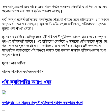
সংবাদমাধ্যমগুলো এহে কাফেতেরো নামক পর্যটন অঞ্চলের পেরেইরা ও মানিজালেসের মতো
শহরগুলোতেও ভবন ধসের ফুটেজ প্রকাশ করেছে।
বার্তা সংস্থা রয়টার্স জানিয়েছে, কলম্বিয়ার পেরেইরা শহরের মেয়র জানিয়েছেন, ওই অঞ্চলে
অন্তত ১৮ জন মারা গেছেন। অ্যাসোসিয়েটেড প্রেস জানিয়েছে, মানিজালেসে দুজনের
মৃত্যুর খবর পাওয়া গেছে।
জুনের শেষের দিকে ভেনিজুয়েলায় দুটি শক্তিশালী ভূমিকম্প আঘাত হানার কয়েক সপ্তাহ
পর এই ভূমিকম্পটি ঘটেছে। ওই ভূমিকম্পে দেশটিতে ৬ হাজারের বেশি মানুষের মৃত্যু এবং
শত শত ভবন ধ্বংস হয়েছিল। ৭ দশমিক ২ ও ৭ দশমিক ৫ মাত্রার এই কম্পনগুলো
সাম্প্রতিক বছরগুলোতে এই অঞ্চলে আঘাত হানা সবচেয়ে মারাত্মক ভূমিকম্পগুলোর মধ্যে
অন্যতম ছিল।
সূত্র : আল জাজিরা
কালের আলো/জেএন/এমএসআইপি
এই ক্যাটাগরির আরও খবর
কলম্বিয়ায় ৭.৪ মাত্রার বিধ্বংসী ভূমিকম্পে ব্যাপক ক্ষয়ক্ষতির শঙ্কা