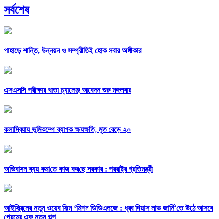
সর্বশেষ
পাহাড়ে শান্তি, উন্নয়ন ও সম্প্রীতিই হোক সবার অঙ্গীকার
এসএসসি পরীক্ষার খাতা চ্যালেঞ্জ আবেদন শুরু মঙ্গলবার
কলাম্বিয়ায় ভূমিকম্পে ব্যাপক ক্ষয়ক্ষতি, মৃত বেড়ে ২০
অভিবাসন ব্যয় কমা‌তে কাজ কর‌ছে সরকার : পররাষ্ট্র প্রতিমন্ত্রী
আইস্ক্রিনের নতুন ওয়েব ফিল্ম ‘মিশন ডিডিএলজে : ধ্রব দিয়াস লাভ জার্নি’তে উঠে আসবে
প্রেমের এক নতুন গল্প