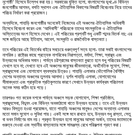
নৃগোষ্ঠী’ হিসেবে উল্লেখ করা হয়। সরকারের যুক্তি হলো, বাংলাদেশের ভূখণ্ডে বিভিন্ন
জনগোষ্ঠীর আগমন, বসতি স্থাপন এবং ঐতিহাসিক বিকাশের বিষয়টি বিবেচনায় নিয়ে তাদের
পরিচয় নির্ধারণ করা প্রয়োজন।
অন্যদিকে, পাহাড়ি জনগোষ্ঠীর অনেকেই নিজেদের এই অঞ্চলের ঐতিহাসিক অধিবাসী
হিসেবে বিবেচনা করেন এবং ‘আদিবাসী’ পরিচয়কে তাদের সাংস্কৃতিক ও ঐতিহাসিক
অস্তিত্বের অংশ হিসেবে দেখেন। এই পরিচয়ের প্রশ্নটি শুধু একটি শব্দের বিতর্ক নয়; এর
সঙ্গে জড়িয়ে আছে ইতিহাস, আবেগ, সংস্কৃতি ও রাজনৈতিক বাস্তবতা।
তবে পরিচয়ের এই বিতর্কের বাইরে সবচেয়ে গুরুত্বপূর্ণ সত্য হলো- তারা সবাই বাংলাদেশের
নাগরিক। রাষ্ট্রের কাছে প্রত্যেক নাগরিকের নিরাপত্তা, মর্যাদা, শিক্ষা, স্বাস্থ্য এবং
উন্নয়নের অধিকার সমান। পার্বত্য চট্টগ্রামের বাস্তবতা বুঝতে হলে শুধু পরিচয়ের বিষয়টি
দেখলে হবে না; দেখতে হবে এই অঞ্চলের মানুষের জীবনযাত্রা, অর্থনৈতিক সুযোগ, শিক্ষা,
স্বাস্থ্যসেবা এবং যোগাযোগ ব্যবস্থার চিত্রও। পাহাড়ি এলাকার ভৌগোলিক বৈশিষ্ট্য
দেশের অন্যান্য অঞ্চলের তুলনায় আলাদা। দুর্গম পাহাড়ি এলাকা, যোগাযোগের
সীমাবদ্ধতা এবং প্রাকৃতিক প্রতিকূলতার কারণে সেখানে উন্নয়ন কার্যক্রম পরিচালনা
অনেক সময় কঠিন হয়ে পড়ে।
তারপরও গত কয়েক দশকে পার্বত্য অঞ্চলে সড়ক যোগাযোগ, শিক্ষা প্রতিষ্ঠান,
স্বাস্থ্যসেবা, বিদ্যুৎ এবং বিভিন্ন অবকাঠামো খাতে উন্নয়ন হয়েছে। তবে এই উন্নয়ন
আরও বিস্তৃত হওয়া প্রয়োজন, যাতে পাহাড়ি অঞ্চলের মানুষও দেশের অন্যান্য এলাকার
মতো সমান সুযোগ ও সুবিধা পায়। একই সঙ্গে মনে রাখতে হবে, উন্নয়ন শুধু রাস্তা, সেতু
বা ভবন নির্মাণের নাম নয়। প্রকৃত উন্নয়ন হলো মানুষের আস্থা অর্জন, তাদের মতামতকে
গুরুত্ব দেওয়া এবং স্থানীয় বাস্তবতার সঙ্গে সামঞ্জস্য রেখে পরিকল্পনা গ্রহণ করা।