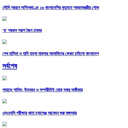
সৌদি আরবে অগ্নিকাণ্ডে ১৬ বাংলাদেশির মৃত্যুতে প্রধানমন্ত্রীর শোক
‘র’ প্রধান পরাগ জৈন ঢাকায়
শেখ হাসিনা ও হাদি হত্যা মামলার আসামিদের ফেরত চাইলো বাংলাদেশ
সর্বশেষ
পাহাড়ে শান্তি, উন্নয়ন ও সম্প্রীতিই হোক সবার অঙ্গীকার
এসএসসি পরীক্ষার খাতা চ্যালেঞ্জ আবেদন শুরু মঙ্গলবার