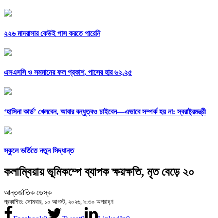
২২৬ মাদরাসার কেউই পাস করতে পারেনি
এসএসসি ও সমমানের ফল প্রকাশ, পাসের হার ৬২.২৫
‘হাসিনা কার্ড’ খেলবেন, আবার বন্ধুত্বও চাইবেন—এভাবে সম্পর্ক হয় না: স্বরাষ্ট্রমন্ত্রী
স্কুলে ভর্তিতে নতুন সিদ্ধান্ত
কলাম্বিয়ায় ভূমিকম্পে ব্যাপক ক্ষয়ক্ষতি, মৃত বেড়ে ২০
আন্তর্জাতিক ডেস্ক
প্রকাশিত: সোমবার, ১০ আগস্ট, ২০২৬, ৯:৩০ অপরাহ্ণ