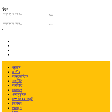
খুঁজুন
,
,
প্রচ্ছদ
জাতীয়
আন্তর্জাতিক
রাজনীতি
অর্থনীতি
সারাদেশ
এক্সক্লুসিভ
সম্পাদকের বাছাই
বিনোদন
খেলাধুলা