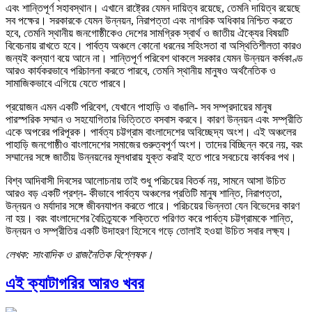
এবং শান্তিপূর্ণ সহাবস্থান। এখানে রাষ্ট্রের যেমন দায়িত্ব রয়েছে, তেমনি দায়িত্ব রয়েছে
সব পক্ষের। সরকারকে যেমন উন্নয়ন, নিরাপত্তা এবং নাগরিক অধিকার নিশ্চিত করতে
হবে, তেমনি স্থানীয় জনগোষ্ঠীকেও দেশের সামগ্রিক স্বার্থ ও জাতীয় ঐক্যের বিষয়টি
বিবেচনায় রাখতে হবে। পার্বত্য অঞ্চলে কোনো ধরনের সহিংসতা বা অস্থিতিশীলতা কারও
জন্যই কল্যাণ বয়ে আনে না। শান্তিপূর্ণ পরিবেশ থাকলে সরকার যেমন উন্নয়ন কর্মকাণ্ড
আরও কার্যকরভাবে পরিচালনা করতে পারবে, তেমনি স্থানীয় মানুষও অর্থনৈতিক ও
সামাজিকভাবে এগিয়ে যেতে পারবে।
প্রয়োজন এমন একটি পরিবেশ, যেখানে পাহাড়ি ও বাঙালি- সব সম্প্রদায়ের মানুষ
পারস্পরিক সম্মান ও সহযোগিতার ভিত্তিতে বসবাস করবে। কারণ উন্নয়ন এবং সম্প্রীতি
একে অপরের পরিপূরক। পার্বত্য চট্টগ্রাম বাংলাদেশের অবিচ্ছেদ্য অংশ। এই অঞ্চলের
পাহাড়ি জনগোষ্ঠীও বাংলাদেশের সমাজের গুরুত্বপূর্ণ অংশ। তাদের বিচ্ছিন্ন করে নয়, বরং
সম্মানের সঙ্গে জাতীয় উন্নয়নের মূলধারায় যুক্ত করাই হতে পারে সবচেয়ে কার্যকর পথ।
বিশ্ব আদিবাসী দিবসের আলোচনায় তাই শুধু পরিচয়ের বিতর্ক নয়, সামনে আসা উচিত
আরও বড় একটি প্রশ্ন- কীভাবে পার্বত্য অঞ্চলের প্রতিটি মানুষ শান্তি, নিরাপত্তা,
উন্নয়ন ও মর্যাদার সঙ্গে জীবনযাপন করতে পারে। পরিচয়ের ভিন্নতা যেন বিভেদের কারণ
না হয়। বরং বাংলাদেশের বৈচিত্র্যকে শক্তিতে পরিণত করে পার্বত্য চট্টগ্রামকে শান্তি,
উন্নয়ন ও সম্প্রীতির একটি উদাহরণ হিসেবে গড়ে তোলাই হওয়া উচিত সবার লক্ষ্য।
লেখক: সাংবাদিক ও রাজনৈতিক বিশ্লেষক।
এই ক্যাটাগরির আরও খবর