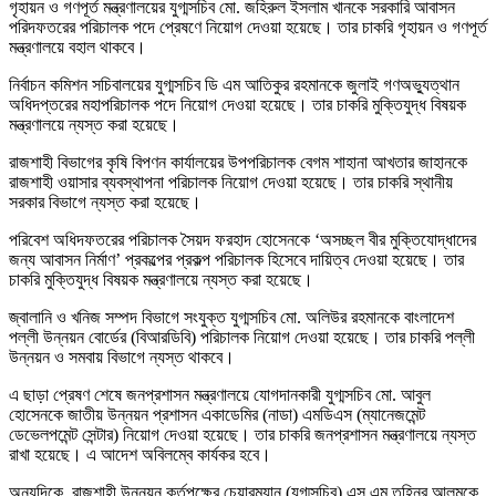
গৃহায়ন ও গণপূর্ত মন্ত্রণালয়ের যুগ্মসচিব মো. জহিরুল ইসলাম খানকে সরকারি আবাসন
পরিদফতরের পরিচালক পদে প্রেষণে নিয়োগ দেওয়া হয়েছে। তার চাকরি গৃহায়ন ও গণপূর্ত
মন্ত্রণালয়ে বহাল থাকবে।
নির্বাচন কমিশন সচিবালয়ের যুগ্মসচিব ডি এম আতিকুর রহমানকে জুলাই গণঅভ্যুত্থান
অধিদপ্তরের মহাপরিচালক পদে নিয়োগ দেওয়া হয়েছে। তার চাকরি মুক্তিযুদ্ধ বিষয়ক
মন্ত্রণালয়ে ন্যস্ত করা হয়েছে।
রাজশাহী বিভাগের কৃষি বিপণন কার্যালয়ের উপপরিচালক বেগম শাহানা আখতার জাহানকে
রাজশাহী ওয়াসার ব্যবস্থাপনা পরিচালক নিয়োগ দেওয়া হয়েছে। তার চাকরি স্থানীয়
সরকার বিভাগে ন্যস্ত করা হয়েছে।
পরিবেশ অধিদফতরের পরিচালক সৈয়দ ফরহাদ হোসেনকে ‘অসচ্ছল বীর মুক্তিযোদ্ধাদের
জন্য আবাসন নির্মাণ’ প্রকল্পের প্রকল্প পরিচালক হিসেবে দায়িত্ব দেওয়া হয়েছে। তার
চাকরি মুক্তিযুদ্ধ বিষয়ক মন্ত্রণালয়ে ন্যস্ত করা হয়েছে।
জ্বালানি ও খনিজ সম্পদ বিভাগে সংযুক্ত যুগ্মসচিব মো. অলিউর রহমানকে বাংলাদেশ
পল্লী উন্নয়ন বোর্ডের (বিআরডিবি) পরিচালক নিয়োগ দেওয়া হয়েছে। তার চাকরি পল্লী
উন্নয়ন ও সমবায় বিভাগে ন্যস্ত থাকবে।
এ ছাড়া প্রেষণ শেষে জনপ্রশাসন মন্ত্রণালয়ে যোগদানকারী যুগ্মসচিব মো. আবুল
হোসেনকে জাতীয় উন্নয়ন প্রশাসন একাডেমির (নাডা) এমডিএস (ম্যানেজমেন্ট
ডেভেলপমেন্ট সেন্টার) নিয়োগ দেওয়া হয়েছে। তার চাকরি জনপ্রশাসন মন্ত্রণালয়ে ন্যস্ত
রাখা হয়েছে। এ আদেশ অবিলম্বে কার্যকর হবে।
অন্যদিকে, রাজশাহী উন্নয়ন কর্তৃপক্ষের চেয়ারম্যান (যুগ্মসচিব) এস এম তুহিনুর আলমকে