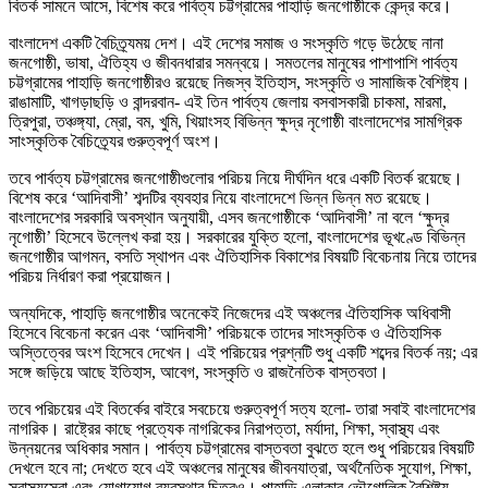
বিতর্ক সামনে আসে, বিশেষ করে পার্বত্য চট্টগ্রামের পাহাড়ি জনগোষ্ঠীকে কেন্দ্র করে।
বাংলাদেশ একটি বৈচিত্র্যময় দেশ। এই দেশের সমাজ ও সংস্কৃতি গড়ে উঠেছে নানা
জনগোষ্ঠী, ভাষা, ঐতিহ্য ও জীবনধারার সমন্বয়ে। সমতলের মানুষের পাশাপাশি পার্বত্য
চট্টগ্রামের পাহাড়ি জনগোষ্ঠীরও রয়েছে নিজস্ব ইতিহাস, সংস্কৃতি ও সামাজিক বৈশিষ্ট্য।
রাঙামাটি, খাগড়াছড়ি ও বান্দরবান- এই তিন পার্বত্য জেলায় বসবাসকারী চাকমা, মারমা,
ত্রিপুরা, তঞ্চঙ্গ্যা, ম্রো, বম, খুমি, খিয়াংসহ বিভিন্ন ক্ষুদ্র নৃগোষ্ঠী বাংলাদেশের সামগ্রিক
সাংস্কৃতিক বৈচিত্র্যের গুরুত্বপূর্ণ অংশ।
তবে পার্বত্য চট্টগ্রামের জনগোষ্ঠীগুলোর পরিচয় নিয়ে দীর্ঘদিন ধরে একটি বিতর্ক রয়েছে।
বিশেষ করে ‘আদিবাসী’ শব্দটির ব্যবহার নিয়ে বাংলাদেশে ভিন্ন ভিন্ন মত রয়েছে।
বাংলাদেশের সরকারি অবস্থান অনুযায়ী, এসব জনগোষ্ঠীকে ‘আদিবাসী’ না বলে ‘ক্ষুদ্র
নৃগোষ্ঠী’ হিসেবে উল্লেখ করা হয়। সরকারের যুক্তি হলো, বাংলাদেশের ভূখণ্ডে বিভিন্ন
জনগোষ্ঠীর আগমন, বসতি স্থাপন এবং ঐতিহাসিক বিকাশের বিষয়টি বিবেচনায় নিয়ে তাদের
পরিচয় নির্ধারণ করা প্রয়োজন।
অন্যদিকে, পাহাড়ি জনগোষ্ঠীর অনেকেই নিজেদের এই অঞ্চলের ঐতিহাসিক অধিবাসী
হিসেবে বিবেচনা করেন এবং ‘আদিবাসী’ পরিচয়কে তাদের সাংস্কৃতিক ও ঐতিহাসিক
অস্তিত্বের অংশ হিসেবে দেখেন। এই পরিচয়ের প্রশ্নটি শুধু একটি শব্দের বিতর্ক নয়; এর
সঙ্গে জড়িয়ে আছে ইতিহাস, আবেগ, সংস্কৃতি ও রাজনৈতিক বাস্তবতা।
তবে পরিচয়ের এই বিতর্কের বাইরে সবচেয়ে গুরুত্বপূর্ণ সত্য হলো- তারা সবাই বাংলাদেশের
নাগরিক। রাষ্ট্রের কাছে প্রত্যেক নাগরিকের নিরাপত্তা, মর্যাদা, শিক্ষা, স্বাস্থ্য এবং
উন্নয়নের অধিকার সমান। পার্বত্য চট্টগ্রামের বাস্তবতা বুঝতে হলে শুধু পরিচয়ের বিষয়টি
দেখলে হবে না; দেখতে হবে এই অঞ্চলের মানুষের জীবনযাত্রা, অর্থনৈতিক সুযোগ, শিক্ষা,
স্বাস্থ্যসেবা এবং যোগাযোগ ব্যবস্থার চিত্রও। পাহাড়ি এলাকার ভৌগোলিক বৈশিষ্ট্য