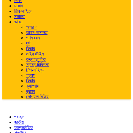
শিক্ষা
চাকরি
শিল্প-সাহিত্য
মতামত
আরও
অপরাধ
আইন আদালত
গণমাধ্যম
ধর্ম
ফিচার
লাইফস্টাইল
তথ্যপ্রযুক্তি
স্বাস্থ্য-চিকিৎসা
শিল্প-সাহিত্য
প্রবাস
ফিচার
ক্যাম্পাস
ভ্রমণ
সোশ্যাল মিডিয়া
প্রচ্ছদ
জাতীয়
আন্তর্জাতিক
রাজনীতি