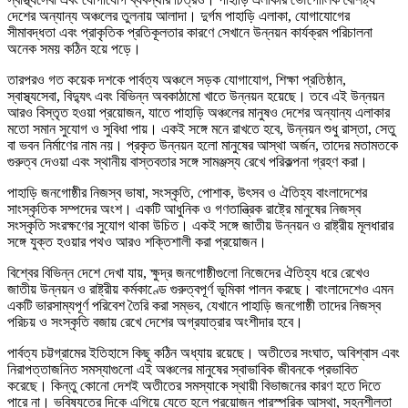
দেশের অন্যান্য অঞ্চলের তুলনায় আলাদা। দুর্গম পাহাড়ি এলাকা, যোগাযোগের
সীমাবদ্ধতা এবং প্রাকৃতিক প্রতিকূলতার কারণে সেখানে উন্নয়ন কার্যক্রম পরিচালনা
অনেক সময় কঠিন হয়ে পড়ে।
তারপরও গত কয়েক দশকে পার্বত্য অঞ্চলে সড়ক যোগাযোগ, শিক্ষা প্রতিষ্ঠান,
স্বাস্থ্যসেবা, বিদ্যুৎ এবং বিভিন্ন অবকাঠামো খাতে উন্নয়ন হয়েছে। তবে এই উন্নয়ন
আরও বিস্তৃত হওয়া প্রয়োজন, যাতে পাহাড়ি অঞ্চলের মানুষও দেশের অন্যান্য এলাকার
মতো সমান সুযোগ ও সুবিধা পায়। একই সঙ্গে মনে রাখতে হবে, উন্নয়ন শুধু রাস্তা, সেতু
বা ভবন নির্মাণের নাম নয়। প্রকৃত উন্নয়ন হলো মানুষের আস্থা অর্জন, তাদের মতামতকে
গুরুত্ব দেওয়া এবং স্থানীয় বাস্তবতার সঙ্গে সামঞ্জস্য রেখে পরিকল্পনা গ্রহণ করা।
পাহাড়ি জনগোষ্ঠীর নিজস্ব ভাষা, সংস্কৃতি, পোশাক, উৎসব ও ঐতিহ্য বাংলাদেশের
সাংস্কৃতিক সম্পদের অংশ। একটি আধুনিক ও গণতান্ত্রিক রাষ্ট্রে মানুষের নিজস্ব
সংস্কৃতি সংরক্ষণের সুযোগ থাকা উচিত। একই সঙ্গে জাতীয় উন্নয়ন ও রাষ্ট্রীয় মূলধারার
সঙ্গে যুক্ত হওয়ার পথও আরও শক্তিশালী করা প্রয়োজন।
বিশ্বের বিভিন্ন দেশে দেখা যায়, ক্ষুদ্র জনগোষ্ঠীগুলো নিজেদের ঐতিহ্য ধরে রেখেও
জাতীয় উন্নয়ন ও রাষ্ট্রীয় কর্মকাণ্ডে গুরুত্বপূর্ণ ভূমিকা পালন করছে। বাংলাদেশেও এমন
একটি ভারসাম্যপূর্ণ পরিবেশ তৈরি করা সম্ভব, যেখানে পাহাড়ি জনগোষ্ঠী তাদের নিজস্ব
পরিচয় ও সংস্কৃতি বজায় রেখে দেশের অগ্রযাত্রার অংশীদার হবে।
পার্বত্য চট্টগ্রামের ইতিহাসে কিছু কঠিন অধ্যায় রয়েছে। অতীতের সংঘাত, অবিশ্বাস এবং
নিরাপত্তাজনিত সমস্যাগুলো এই অঞ্চলের মানুষের স্বাভাবিক জীবনকে প্রভাবিত
করেছে। কিন্তু কোনো দেশই অতীতের সমস্যাকে স্থায়ী বিভাজনের কারণ হতে দিতে
পারে না। ভবিষ্যতের দিকে এগিয়ে যেতে হলে প্রয়োজন পারস্পরিক আস্থা, সহনশীলতা