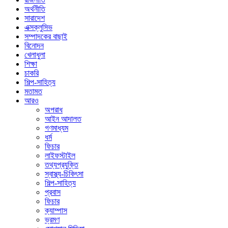
অর্থনীতি
সারাদেশ
এক্সক্লুসিভ
সম্পাদকের বাছাই
বিনোদন
খেলাধুলা
শিক্ষা
চাকরি
শিল্প-সাহিত্য
মতামত
আরও
অপরাধ
আইন আদালত
গণমাধ্যম
ধর্ম
ফিচার
লাইফস্টাইল
তথ্যপ্রযুক্তি
স্বাস্থ্য-চিকিৎসা
শিল্প-সাহিত্য
প্রবাস
ফিচার
ক্যাম্পাস
ভ্রমণ