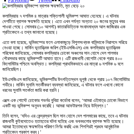
Facebook
0
Tweet
0
LinkedIn
0
কলাম্বিয়ায় ৭ দশমিক ৪ মাত্রার শক্তিশালী ভূমিকম্প আঘাত হেনেছে। এ ঘটনায়
দেশটিতে ব্যাপক ক্ষয়ক্ষতি হয়েছে। এতে এখন পর্যন্ত অন্তত ২০ জনের মৃত্যুর খবর
পাওয়া গেছে। সোমবার (১০ আগস্ট) কাতারভিত্তিক সংবাদমাধ্যম আল জাজিরার এক
প্রতিবেদনে এ তথ্য জানানো হয়েছে।
এতে বলা হয়েছে, ভূমিকম্পের ফলে এলাকাজুড়ে বিপুলসংখ্যক বাসিন্দাকে নিরাপদে সরিয়ে
নেওয়া হচ্ছে। মার্কিন ভূতাত্ত্বিক জরিপ (ইউএসজিএস) এবং কলম্বিয়ার ভূতাত্ত্বিক
পরিষেবা জানিয়েছে, সোমবার কলম্বিয়ার চোকো অঞ্চলের সান হোসে দেল পালমার
পৌরসভার কাছে ভূমিকম্পটি আঘাত হানে। এটি রাজধানী বোগোটা থেকে প্রায় ৪০০
কিলোমিটার পশ্চিমে অবস্থিত। কলম্বিয়া প্রাথমিকভাবে এর মাত্রা ৬ দশমিক ৬ বলে
জানিয়েছিল।
ইউএসজিএস জানিয়েছে, ভূমিকম্পটির উৎপত্তিস্থল ভূপৃষ্ঠ থেকে প্রায় ১০৭ কিলোমিটার
গভীরে। মার্কিন সুনামি সতর্কীকরণ ব্যবস্থা জানিয়েছে, এ ঘটনার ফলে এখনো কোনো
ধরনের সুনামি সতর্কতা জারি করা হয়নি।
এক্সে এক পোস্টে চোকোর গভর্নর নুবিয়া কর্ডোবা বলেন, ‘আমরা এইমাত্র চোকো বিভাগে
একটি বড় ভূমিকম্প অনুভব করেছি। আমরা আফটারশক নিয়ে উদ্বিগ্ন।’
তিনি বলেন, ‘যদিও এর কেন্দ্রস্থল ছিল সান হোসে দেল পালমারের কাছে, তবে এ ঘটনায়
রাজধানী কুইবদোতেও হতাহতের ঘটনা ঘটেছে এবং ভবনগুলোর ব্যাপক ক্ষতি হয়েছে।
আমরা ইতোমধ্যে ক্ষয়ক্ষতির পরিমাণ নির্ণয় করছি এবং শিগগিরই প্রথম আনুষ্ঠানিক
প্রতিবেদন প্রকাশ করব।’