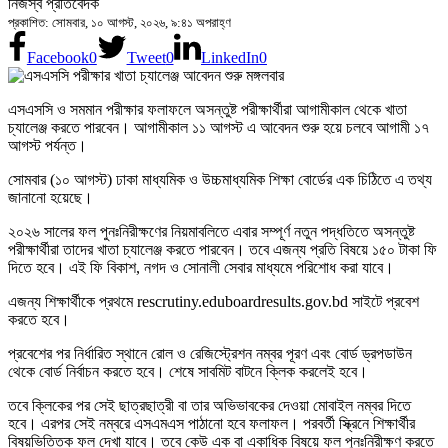
নিজস্ব প্রতিবেদক
প্রকাশিত: সোমবার, ১০ আগস্ট, ২০২৬, ৯:৪১ অপরাহ্ণ
Facebook
0
Tweet
0
LinkedIn
0
এসএসসি ও সমমান পরীক্ষার ফলাফলে অসন্তুষ্ট পরীক্ষার্থীরা আগামীকাল থেকে খাতা
চ্যালেঞ্জ করতে পারবেন। আগামীকাল ১১ আগস্ট এ আবেদন শুরু হয়ে চলবে আগামী ১৭
আগস্ট পর্যন্ত।
সোমবার (১০ আগস্ট) ঢাকা মাধ্যমিক ও উচ্চমাধ্যমিক শিক্ষা বোর্ডের এক চিঠিতে এ তথ্য
জানানো হয়েছে।
২০২৬ সালের ফল পুনঃনিরীক্ষণের নিয়মাবলিতে এবার সম্পূর্ণ নতুন পদ্ধতিতে অসন্তুষ্ট
পরীক্ষার্থীরা তাদের খাতা চ্যালেঞ্জ করতে পারবেন। তবে এজন্য প্রতি বিষয়ে ১৫০ টাকা ফি
দিতে হবে। এই ফি বিকাশ, নগদ ও সোনালী সেবার মাধ্যমে পরিশোধ করা যাবে।
এজন্য শিক্ষার্থীকে প্রথমে rescrutiny.eduboardresults.gov.bd সাইটে প্রবেশ
করতে হবে।
প্রবেশের পর নির্ধারিত স্থানে রোল ও রেজিস্ট্রেশন নম্বর পূরণ এবং বোর্ড ড্রপডাউন
থেকে বোর্ড নির্বাচন করতে হবে। শেষে সাবমিট বাটনে ক্লিক করলেই হবে।
তবে ক্লিকের পর সেই ছাত্রছাত্রী বা তার অভিভাবকের দেওয়া মোবাইল নম্বর দিতে
হবে। এরপর সেই নম্বরে এসএমএস পাঠানো হবে ফলাফল। পরবর্তী স্ক্রিনে শিক্ষার্থীর
বিষয়ভিত্তিক ফল দেখা যাবে। তবে কেউ এক বা একাধিক বিষয়ে ফল পুনঃনিরীক্ষণ করতে