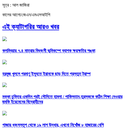
সূত্র : আল জাজিরা
কালের আলো/জেএন/এমএসআইপি
এই ক্যাটাগরির আরও খবর
কলম্বিয়ায় ৭.৪ মাত্রার বিধ্বংসী ভূমিকম্পে ব্যাপক ক্ষয়ক্ষতির শঙ্কা
হরমুজ খুললে পরমাণু ইস্যুতে ইরানকে ছাড় দিতে প্রস্তুত ট্রাম্প
মক্কা চুক্তির একদিন পরই সৌদিতে হামলা /
পাকিস্তান-তুরস্ককে কঠিন শিক্ষা দেওয়ার
হুমকি ইয়েমেনের বিদ্রোহীদের
গাজায় ধ্বংসস্তূপ থেকে ১৯ লাশ উদ্ধার, এখনো নিখোঁজ ৮ হাজারের বেশি