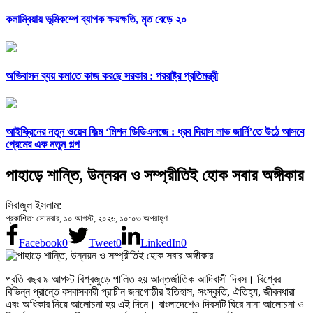
কলাম্বিয়ায় ভূমিকম্পে ব্যাপক ক্ষয়ক্ষতি, মৃত বেড়ে ২০
অভিবাসন ব্যয় কমা‌তে কাজ কর‌ছে সরকার : পররাষ্ট্র প্রতিমন্ত্রী
আইস্ক্রিনের নতুন ওয়েব ফিল্ম ‘মিশন ডিডিএলজে : ধ্রব দিয়াস লাভ জার্নি’তে উঠে আসবে
প্রেমের এক নতুন গল্প
পাহাড়ে শান্তি, উন্নয়ন ও সম্প্রীতিই হোক সবার অঙ্গীকার
সিরাজুল ইসলাম:
প্রকাশিত: সোমবার, ১০ আগস্ট, ২০২৬, ১০:০৩ অপরাহ্ণ
Facebook
0
Tweet
0
LinkedIn
0
প্রতি বছর ৯ আগস্ট বিশ্বজুড়ে পালিত হয় আন্তর্জাতিক আদিবাসী দিবস। বিশ্বের
বিভিন্ন প্রান্তে বসবাসকারী প্রাচীন জনগোষ্ঠীর ইতিহাস, সংস্কৃতি, ঐতিহ্য, জীবনধারা
এবং অধিকার নিয়ে আলোচনা হয় এই দিনে। বাংলাদেশেও দিবসটি ঘিরে নানা আলোচনা ও