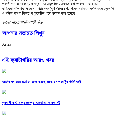
পরবর্তী পদায়নের জন্য জনপ্রশাসন মন্ত্রণালয়ে ন্যস্ত করা হয়েছে। এ ছাড়া
হাইড্রোকার্বন ইউনিটের মহাপরিচালক (যুগ্মসচিব) মো. সাবেক আলীকে বদলি করে জ্বালানি
ও খনিজ সম্পদ বিভাগের যুগ্মসচিব পদে পদায়ন করা হয়েছে।
কালের আলো/আরডি/এমডিএইচ
আপনার মতামত লিখুন
Array
এই ক্যাটাগরির আরও খবর
অভিবাসন ব্যয় কমা‌তে কাজ কর‌ছে সরকার : পররাষ্ট্র প্রতিমন্ত্রী
প্রবাসী কার্ড চালুর লক্ষ্যে সমঝোতা স্মারক সই