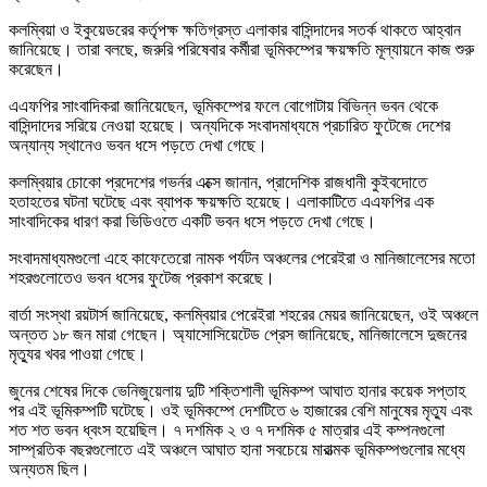
কলম্বিয়া ও ইকুয়েডরের কর্তৃপক্ষ ক্ষতিগ্রস্ত এলাকার বাসিন্দাদের সতর্ক থাকতে আহ্বান
জানিয়েছে। তারা বলছে, জরুরি পরিষেবার কর্মীরা ভূমিকম্পের ক্ষয়ক্ষতি মূল্যায়নে কাজ শুরু
করেছেন।
এএফপির সাংবাদিকরা জানিয়েছেন, ভূমিকম্পের ফলে বোগোটায় বিভিন্ন ভবন থেকে
বাসিন্দাদের সরিয়ে নেওয়া হয়েছে। অন্যদিকে সংবাদমাধ্যমে প্রচারিত ফুটেজে দেশের
অন্যান্য স্থানেও ভবন ধসে পড়তে দেখা গেছে।
কলম্বিয়ার চোকো প্রদেশের গভর্নর এক্সে জানান, প্রাদেশিক রাজধানী কুইবদোতে
হতাহতের ঘটনা ঘটেছে এবং ব্যাপক ক্ষয়ক্ষতি হয়েছে। এলাকাটিতে এএফপির এক
সাংবাদিকের ধারণ করা ভিডিওতে একটি ভবন ধসে পড়তে দেখা গেছে।
সংবাদমাধ্যমগুলো এহে কাফেতেরো নামক পর্যটন অঞ্চলের পেরেইরা ও মানিজালেসের মতো
শহরগুলোতেও ভবন ধসের ফুটেজ প্রকাশ করেছে।
বার্তা সংস্থা রয়টার্স জানিয়েছে, কলম্বিয়ার পেরেইরা শহরের মেয়র জানিয়েছেন, ওই অঞ্চলে
অন্তত ১৮ জন মারা গেছেন। অ্যাসোসিয়েটেড প্রেস জানিয়েছে, মানিজালেসে দুজনের
মৃত্যুর খবর পাওয়া গেছে।
জুনের শেষের দিকে ভেনিজুয়েলায় দুটি শক্তিশালী ভূমিকম্প আঘাত হানার কয়েক সপ্তাহ
পর এই ভূমিকম্পটি ঘটেছে। ওই ভূমিকম্পে দেশটিতে ৬ হাজারের বেশি মানুষের মৃত্যু এবং
শত শত ভবন ধ্বংস হয়েছিল। ৭ দশমিক ২ ও ৭ দশমিক ৫ মাত্রার এই কম্পনগুলো
সাম্প্রতিক বছরগুলোতে এই অঞ্চলে আঘাত হানা সবচেয়ে মারাত্মক ভূমিকম্পগুলোর মধ্যে
অন্যতম ছিল।