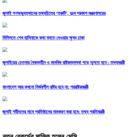
জুলাই গণঅভ্যুত্থানের তথ্যচিত্রে ‘ত্রুটি’, দুঃখ প্রকাশ মন্ত্রণালয়ের
দিল্লিতে শেখ হাসিনাকে কথা বলতে দেওয়ায় ক্ষুব্ধ ঢাকা
জুলাইয়ের চেতনায় বৈষম্যহীন ও মানবিক রাষ্ট্রব্যবস্থা গড়ে তুলতে হবে : তথ্যমন্ত্রী
বাংলাদেশ আর কখনো নির্ভরশীল রাষ্ট্র হবে না: পররাষ্ট্রমন্ত্রী
জুলাই শহীদদের নামে প্রতিষ্ঠানের নামকরণ করা হবে: তথ্য প্রতিমন্ত্রী
নতুন রেকর্ডের মালিক হলেন মেসি