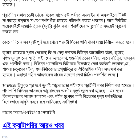
হয়েছে।
প্রতিদিন সকাল ১১টা থেকে বিকেল সাড়ে ৫টা পর্যন্ত অনলাইন বা অফলাইনে টিকিট
সংগ্রহের মাধ্যমে সাধারণ দর্শনার্থীরা জাদুঘর পরিদর্শন করতে পারবেন। তবে নির্ধারিত
ওয়েবসাইটে সময়ভিত্তিক (স্লট) বুকিং করা দর্শনার্থীদের অনুমোদিত সময়েই প্রবেশ
করতে হবে।
কোনো দিনের সব স্লট পূর্ণ হয়ে গেলে পরবর্তী দিনের খালি থাকা সময় নির্বাচন করতে হবে।
জুলাই জাদুঘরে স্থান পেয়েছে বিগত দেড় দশকের বিভিন্ন আলোচিত ঘটনা, জুলাই
গণঅভ্যুত্থানের স্মৃতি, শহীদদের আত্মত্যাগ, গুম-নির্যাতনের দলিল, আলোকচিত্র, ভাস্কর্য
এবং প্রতীকী কবর। বিভিন্ন গ্যালারিতে বিডিআর বিদ্রোহে সেনা কর্মকর্তা হত্যাকাণ্ড,
শাপলা চত্বরের ঘটনা, গুম-নির্যাতনের তথ্যচিত্র ও ঐতিহাসিক দলিল সংরক্ষণ করা
হয়েছে। এছাড়া শহীদ আহনাফের মায়ের উদ্দেশে লেখা চিঠিও প্রদর্শিত হচ্ছে।
জাদুঘরের উন্মুক্ত প্রাঙ্গণে জুলাই আন্দোলনের শহীদদের প্রতীকী কবর নির্মাণ করা হয়েছে।
পাশাপাশি বিভিন্ন ভাস্কর্যে আন্দোলনের স্মরণীয় মুহূর্ত তুলে ধরা হয়েছে। এর মধ্যে
রিকশাচালকের সালাম জানানো এবং শহীদ মুগ্ধের পানি বিতরণের দৃশ্য দর্শনার্থীদের
বিশেষভাবে আকৃষ্ট করবে বলে জানিয়েছে সংশ্লিষ্টরা।
কালের আলো/এএইচ/এমএসআইপি
এই ক্যাটাগরির আরও খবর