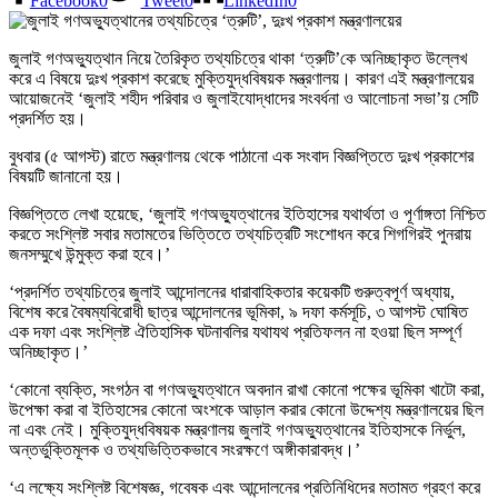
Facebook
0
Tweet
0
LinkedIn
0
জুলাই গণঅভ্যুত্থান নিয়ে তৈরিকৃত তথ্যচিত্রে থাকা ‘ত্রুটি’কে অনিচ্ছাকৃত উল্লেখ
করে এ বিষয়ে দুঃখ প্রকাশ করেছে মুক্তিযুদ্ধবিষয়ক মন্ত্রণালয়। কারণ এই মন্ত্রণালয়ের
আয়োজনেই ‘জুলাই শহীদ পরিবার ও জুলাইযোদ্ধাদের সংবর্ধনা ও আলোচনা সভা’য় সেটি
প্রদর্শিত হয়।
বুধবার (৫ আগস্ট) রাতে মন্ত্রণালয় থেকে পাঠানো এক সংবাদ বিজ্ঞপ্তিতে দুঃখ প্রকাশের
বিষয়টি জানানো হয়।
বিজ্ঞপ্তিতে লেখা হয়েছে, ‘জুলাই গণঅভ্যুত্থানের ইতিহাসের যথার্থতা ও পূর্ণাঙ্গতা নিশ্চিত
করতে সংশ্লিষ্ট সবার মতামতের ভিত্তিতে তথ্যচিত্রটি সংশোধন করে শিগগিরই পুনরায়
জনসম্মুখে উন্মুক্ত করা হবে।’
‘প্রদর্শিত তথ্যচিত্রে জুলাই আন্দোলনের ধারাবাহিকতার কয়েকটি গুরুত্বপূর্ণ অধ্যায়,
বিশেষ করে বৈষম্যবিরোধী ছাত্র আন্দোলনের ভূমিকা, ৯ দফা কর্মসূচি, ৩ আগস্ট ঘোষিত
এক দফা এবং সংশ্লিষ্ট ঐতিহাসিক ঘটনাবলির যথাযথ প্রতিফলন না হওয়া ছিল সম্পূর্ণ
অনিচ্ছাকৃত।’
‘কোনো ব্যক্তি, সংগঠন বা গণঅভ্যুত্থানে অবদান রাখা কোনো পক্ষের ভূমিকা খাটো করা,
উপেক্ষা করা বা ইতিহাসের কোনো অংশকে আড়াল করার কোনো উদ্দেশ্য মন্ত্রণালয়ের ছিল
না এবং নেই। মুক্তিযুদ্ধবিষয়ক মন্ত্রণালয় জুলাই গণঅভ্যুত্থানের ইতিহাসকে নির্ভুল,
অন্তর্ভুক্তিমূলক ও তথ্যভিত্তিকভাবে সংরক্ষণে অঙ্গীকারাবদ্ধ।’
‘এ লক্ষ্যে সংশ্লিষ্ট বিশেষজ্ঞ, গবেষক এবং আন্দোলনের প্রতিনিধিদের মতামত গ্রহণ করে