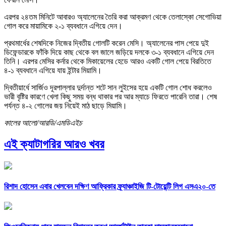
এরপর ২৪তম মিনিটে আবারও অ্যালেনের তৈরি করা আক্রমণ থেকে তেলাস্কো সেগোভিয়া
গোল করে মায়ামিকে ২-১ ব্যবধানে এগিয়ে দেন।
প্রথমার্ধের শেষদিকে নিজের দ্বিতীয় গোলটি করেন মেসি। অ্যালেনের পাস পেয়ে দুই
ডিফেন্ডারকে ফাঁকি দিয়ে কাছ থেকে বল জালে জড়িয়ে দলকে ৩-১ ব্যবধানে এগিয়ে দেন
তিনি। এরপর মেসির কর্নার থেকে মিকায়েলের হেডে আরও একটি গোল পেয়ে বিরতিতে
৪-১ ব্যবধানে এগিয়ে যায় ইন্টার মিয়ামি।
দ্বিতীয়ার্ধে সার্জিও দূরপাল্লার দুর্দান্ত শটে সান লুইসের হয়ে একটি গোল শোধ করলেও
ভারী বৃষ্টির কারণে খেলা কিছু সময় বন্ধ থাকার পর আর ম্যাচে ফিরতে পারেনি তারা। শেষ
পর্যন্ত ৪-২ গোলের জয় নিয়েই মাঠ ছাড়ে মিয়ামি।
কালের আলো/আরডি/এমডিএইচ
এই ক্যাটাগরির আরও খবর
রিশাদ হোসেন এবার খেলবেন দক্ষিণ আফ্রিকার ফ্র্যাঞ্চাইজি টি-টোয়েন্টি লিগ এসএ২০-তে