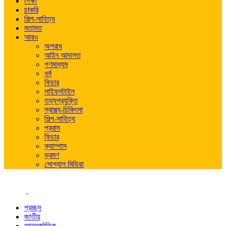
শিক্ষা
চাকরি
শিল্প-সাহিত্য
মতামত
আরও
অপরাধ
আইন আদালত
গণমাধ্যম
ধর্ম
ফিচার
লাইফস্টাইল
তথ্যপ্রযুক্তি
স্বাস্থ্য-চিকিৎসা
শিল্প-সাহিত্য
প্রবাস
ফিচার
ক্যাম্পাস
ভ্রমণ
সোশ্যাল মিডিয়া
প্রচ্ছদ
জাতীয়
আন্তর্জাতিক