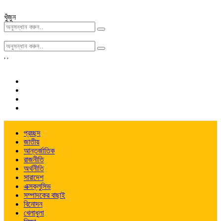
খুঁজুন
,
,
প্রচ্ছদ
জাতীয়
আন্তর্জাতিক
রাজনীতি
অর্থনীতি
সারাদেশ
এক্সক্লুসিভ
সম্পাদকের বাছাই
বিনোদন
খেলাধুলা