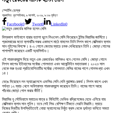
স্পোর্টস ডেস্ক
প্রকাশিত: বৃহস্পতিবার, ৬ আগস্ট, ২০২৬, ৯:৩৬ পূর্বাহ্ণ
Facebook
0
Tweet
0
LinkedIn
0
বিশ্বকাপ ফাইনালে হারার হতাশা ভুলে লিওনেল মেসি ফিরেছেন ইন্টার মিয়ামির জার্সিতে।
প্রথমবারের মতো ক্লাবটির শুরুর একাদশে মাঠে নামলেন তিনি লিগস কাপে মেক্সিকান ক্লাব
সান লুইসের বিপক্ষে। ৪-২ গোলে জেতার ম্যাচে চমক দেখিয়েছেন তিনি। জোড়া গোলের
পাশাপাশি করেছেন একটি অ্যাসিস্টও।
এই পারফরম্যান্স দিয়ে নতুন এক রেকর্ডেরও মালিকও বনে গেলেন মেসি। জোড়া গোলে
লিগস কাপের ইতিহাসের সর্বোচ্চ গোলদাতা এখন আর্জেন্টাইন মহাতারকা। ২০২৩ সাল
থেকে শুরু হওয়া প্রতিযোগিতাটির সর্বোচ্চ গোলদাতা মেসির নামের পাশে গোলসংখ্যা এখন
১৪।
ভেঙে দিয়েছেন লন অ্যাঞ্জেলেসে এফসির সেনি দেনি বুয়াঙ্গার রেকর্ড। লিগস কাপে এখন
পর্যন্ত ১২ ম্যাচ খেলে অবিশ্বাস্য পারফরম্যান্স করেছেন তিনি। নামের পাশে আছে
পাঁচবার জোড়া গোল করার কীর্তি।
মিয়ামির নু স্টেডিয়ামে ম্যাচের মাত্র ৪ মিনিটেই ডেভিড রদ্রিগেজের হেডে এগিয়ে যায়
মেক্সিকান ক্লাব সান লুইস। তবে সেই লিড বেশিক্ষণ টিকতে দেয়নি মিয়ামি। ম্যাচে
নিজের দ্বিতীয় উপস্থিতিতেই নোয়া অ্যালেনের নিখুঁত ক্রস থেকে দুর্দান্ত ভলিতে সমতা
ফেরান মেসি।