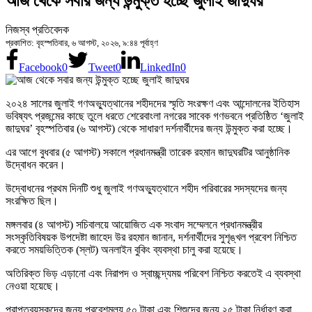
আজ থেকে সবার জন্য উন্মুক্ত হচ্ছে জুলাই জাদুঘর
নিজস্ব প্রতিবেদক
প্রকাশিত: বৃহস্পতিবার, ৬ আগস্ট, ২০২৬, ৯:৪৪ পূর্বাহ্ণ
Facebook
0
Tweet
0
LinkedIn
0
২০২৪ সালের জুলাই গণঅভ্যুত্থানের শহীদদের স্মৃতি সংরক্ষণ এবং আন্দোলনের ইতিহাস
ভবিষ্যৎ প্রজন্মের কাছে তুলে ধরতে শেরেবাংলা নগরের সাবেক গণভবনে প্রতিষ্ঠিত ‘জুলাই
জাদুঘর’ বৃহস্পতিবার (৬ আগস্ট) থেকে সাধারণ দর্শনার্থীদের জন্য উন্মুক্ত করা হচ্ছে।
এর আগে বুধবার (৫ আগস্ট) সকালে প্রধানমন্ত্রী তারেক রহমান জাদুঘরটির আনুষ্ঠানিক
উদ্বোধন করেন।
উদ্বোধনের প্রথম দিনটি শুধু জুলাই গণঅভ্যুত্থানে শহীদ পরিবারের সদস্যদের জন্য
সংরক্ষিত ছিল।
মঙ্গলবার (৪ আগস্ট) সচিবালয়ে আয়োজিত এক সংবাদ সম্মেলনে প্রধানমন্ত্রীর
সংস্কৃতিবিষয়ক উপদেষ্টা জাহেদ উর রহমান জানান, দর্শনার্থীদের সুশৃঙ্খল প্রবেশ নিশ্চিত
করতে সময়ভিত্তিক (স্লট) অনলাইন বুকিং ব্যবস্থা চালু করা হয়েছে।
অতিরিক্ত ভিড় এড়ানো এবং নিরাপদ ও স্বাচ্ছন্দ্যময় পরিবেশ নিশ্চিত করতেই এ ব্যবস্থা
নেওয়া হয়েছে।
প্রাপ্তবয়স্কদের জন্য প্রবেশমূল্য ৫০ টাকা এবং শিশুদের জন্য ২৫ টাকা নির্ধারণ করা