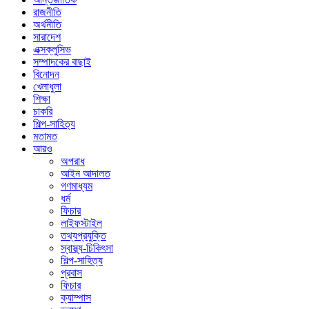
রাজনীতি
অর্থনীতি
সারাদেশ
এক্সক্লুসিভ
সম্পাদকের বাছাই
বিনোদন
খেলাধুলা
শিক্ষা
চাকরি
শিল্প-সাহিত্য
মতামত
আরও
অপরাধ
আইন আদালত
গণমাধ্যম
ধর্ম
ফিচার
লাইফস্টাইল
তথ্যপ্রযুক্তি
স্বাস্থ্য-চিকিৎসা
শিল্প-সাহিত্য
প্রবাস
ফিচার
ক্যাম্পাস