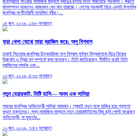
জনপ্রিয়তা পাওয়ায় সামাজিক মাধ্যমে ব্যাঙের ছাতার মতো গজিয়েছে পডকাস্ট। শুরুতে
মানসম্পন্ন থাকলেও আজকাল যেন মান হারাচ্ছে। দেশের পডকাস্ট নিয়ে এমনই উপলব্ধি
জনপ্রিয় সংগীতশিল্পী ফাহমিদা নবীর।...
১৪ জুন, ২০২৬, ১:৪৮ অপরাহ্ণ
যারা খেলা বোঝে তারা ব্রাজিল করে: অপু বিশ্বাস
ঢাকাই সিনেমার জনপ্রিয় চিত্রনায়িকা অপু বিশ্বাস ফুটবল বিশ্বকাপকে ঘিরে নিজের
উচ্ছ্বাস ও প্রিয় দল সম্পর্কে কথা বলেছেন। তিনি জানিয়েছেন, দীর্ঘদিন ধরেই তিনি
ব্রাজিলের সমর্থক এবং...
১৩ জুন, ২০২৬, ৪:৩৩ অপরাহ্ণ
নতুন হেয়ারকাট, মিষ্টি হাসি— অন্য এক সাদিয়া
সময়ের জনপ্রিয় অভিনেত্রী সাদিয়া আয়মান। প্রায়ই নতুন লুকে হাজির হয়ে প্রশংসা
কুড়ান ভক্তদের। সদ্য সামাজিক মাধ্যমে নতুন হেয়ারস্টাইলের কিছু ছবি পোস্ট করেছেন
অভিনেত্রী; যা মুহূর্তের...
১২ জুন, ২০২৬, ৭:৪৭ অপরাহ্ণ