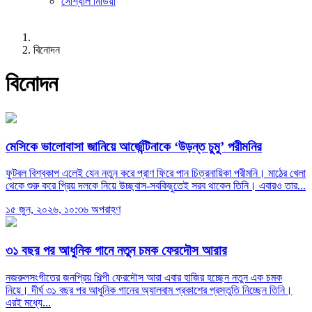
সোশ্যাল মিডিয়া
বিনোদন
বিনোদন
মেসিকে ভালোবাসা জানিয়ে আর্জেন্টিনাকে ‘উড়ন্ত চুমু’ পরীমনির
ফুটবল বিশ্বকাপ এলেই যেন নতুন করে প্রাণ ফিরে পান চিত্রনায়িকা পরীমনি। মাঠের খেলা
থেকে শুরু করে প্রিয় দলকে নিয়ে উচ্ছ্বাস-সবকিছুতেই সরব থাকেন তিনি। এবারও তার...
১৫ জুন, ২০২৬, ১০:৩৬ অপরাহ্ণ
৩১ বছর পর আধুনিক গানে নতুন চমক ফেরদৌস আরার
নজরুলসংগীতের জনপ্রিয় শিল্পী ফেরদৌস আরা এবার হাজির হচ্ছেন নতুন এক চমক
নিয়ে। দীর্ঘ ৩১ বছর পর আধুনিক গানের অ্যালবাম প্রকাশের প্রস্তুতি নিচ্ছেন তিনি।
এরই মধ্যে...