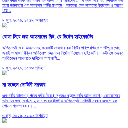
ছোট পর্দার দর্শকপ্রিয় ধারাবাহিক নাটক ‘এটা আমাদের গল্প’র সফল সমাপ্তি উদযাপন করা
হলো জমকালো এক সাকসেস পার্টির মাধ্যমে। নাটকের এমন সাফল্যে উচ্ছ্বাস ও আবেগ
ধরে...
৮ জুন, ২০২৬, ১২:৪০ অপরাহ্ণ
ঘোড়া নিয়ে জয়া আহসানের রিট, যে নির্দেশ হাইকোর্টের
অভিনেত্রী জয়া আহসানসহ কয়েকটি সংস্থার করা রিটের পরিপ্রেক্ষিতে গাজীপুরে ঘোড়া
জবাই ও মাংস বিক্রির অভিযোগ তদন্তের নির্দেশ দিয়েছেন হাইকোর্ট। একইসঙ্গে তদন্ত
প্রতিবেদন আদালতে দাখিলের পাশাপাশি...
৮ জুন, ২০২৬, ১০:৩০ পূর্বাহ্ণ
মা হচ্ছেন সোহিনী সরকার
এক বর্ষায় আলাপ। পরের বর্ষায় বিয়ে। সুখবরও ছড়াল বর্ষার আগে আগে। জোরেসোরে
ডানা মেলেছে, বাবা-মা হতে চলেছেন টলিউড অভিনেত্রী সোহিনী সরকার এবং গায়ক
শোভন গঙ্গোপাধ্যায়।...
৬ জুন, ২০২৬, ১২:৩২ অপরাহ্ণ