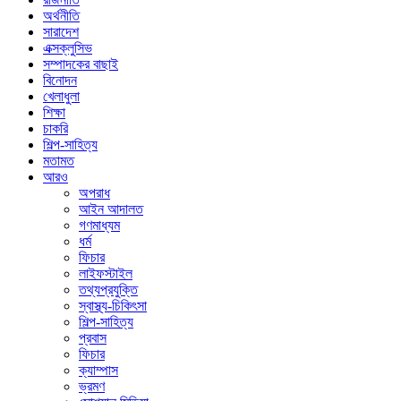
অর্থনীতি
সারাদেশ
এক্সক্লুসিভ
সম্পাদকের বাছাই
বিনোদন
খেলাধুলা
শিক্ষা
চাকরি
শিল্প-সাহিত্য
মতামত
আরও
অপরাধ
আইন আদালত
গণমাধ্যম
ধর্ম
ফিচার
লাইফস্টাইল
তথ্যপ্রযুক্তি
স্বাস্থ্য-চিকিৎসা
শিল্প-সাহিত্য
প্রবাস
ফিচার
ক্যাম্পাস
ভ্রমণ