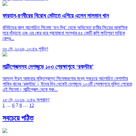
ফারহান-রণবীরের বিরোধ মেটাতে এগিয়ে এলেন সালমান খান
বলিউডের বহুল আলোচিত সিনেমা ‘ডন থ্রি’ থেকে অভিনেতা রণবীর সিংয়ের আকস্মিক
সরে দাঁড়ানো এবং এর জের ধরে প্রযোজনা সংস্থার ৪৫ কোটি রুপি ক্ষতিপূরণ দাবিকে
কেন্দ্র...
৩০ মে, ২০২৬, ১০:৫৯ পূর্বাহ্ণ
মাল্টিপ্লেক্সসহ দেশজুড়ে ১০৩ প্রেক্ষাগৃহে ‘রকস্টার’
আসন্ন ঈদুল আজহায় মুক্তিপ্রাপ্ত সিনেমাগুলোর মধ্যে সবচেয়ে আলোচিত মেগাস্টার
শাকিব খানের ‘রকস্টার’। ঈদের দিন থেকেই দেশজুড়ে ১০৩টি প্রেক্ষাগৃহে মুক্তি পেয়েছে
এই সিনেমা। মাল্টিপ্লেক্স থেকে শুরু...
২৮ মে, ২০২৬, ২:৪৯ অপরাহ্ণ
Posts
1
…
6
7
8
…
12
pagination
সবচেয়ে পঠিত