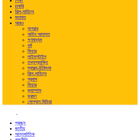
শিক্ষা
চাকরি
শিল্প-সাহিত্য
মতামত
আরও
অপরাধ
আইন আদালত
গণমাধ্যম
ধর্ম
ফিচার
লাইফস্টাইল
তথ্যপ্রযুক্তি
স্বাস্থ্য-চিকিৎসা
শিল্প-সাহিত্য
প্রবাস
ফিচার
ক্যাম্পাস
ভ্রমণ
সোশ্যাল মিডিয়া
প্রচ্ছদ
জাতীয়
আন্তর্জাতিক
রাজনীতি