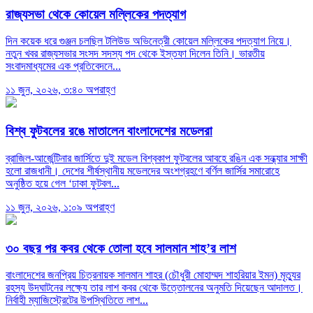
রাজ্যসভা থেকে কোয়েল মল্লিকের পদত্যাগ
দিন কয়েক ধরে গুঞ্জন চলছিল টলিউড অভিনেত্রী কোয়েল মল্লিকের পদত্যাগ নিয়ে।
নতুন খবর রাজ্যসভার সংসদ সদস্য পদ থেকে ইস্তফা দিলেন তিনি। ভারতীয়
সংবাদমাধ্যমের এক প্রতিবেদনে...
১১ জুন, ২০২৬, ৩:৪০ অপরাহ্ণ
বিশ্ব ফুটবলের রঙে মাতালেন বাংলাদেশের মডেলরা
ব্রাজিল-আর্জেন্টিনার জার্সিতে দুই মডেল বিশ্বকাপ ফুটবলের আবহে রঙিন এক সন্ধ্যার সাক্ষী
হলো রাজধানী। দেশের শীর্ষস্থানীয় মডেলদের অংশগ্রহণে বর্ণিল জার্সির সমারোহে
অনুষ্ঠিত হয়ে গেল ‘ঢাকা ফুটবল...
১১ জুন, ২০২৬, ১:০৯ অপরাহ্ণ
৩০ বছর পর কবর থেকে তোলা হবে সালমান শাহ’র লাশ
বাংলাদেশের জনপ্রিয় চিত্রনায়ক সালমান শাহর (চৌধুরী মোহাম্মদ শাহরিয়ার ইমন) মৃত্যুর
রহস্য উদঘাটনের লক্ষ্যে তার লাশ কবর থেকে উত্তোলনের অনুমতি দিয়েছেন আদালত।
নির্বাহী ম্যাজিস্ট্রেটের উপস্থিতিতে লাশ...