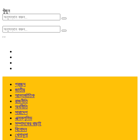
খুঁজুন
,
,
প্রচ্ছদ
জাতীয়
আন্তর্জাতিক
রাজনীতি
অর্থনীতি
সারাদেশ
এক্সক্লুসিভ
সম্পাদকের বাছাই
বিনোদন
খেলাধুলা