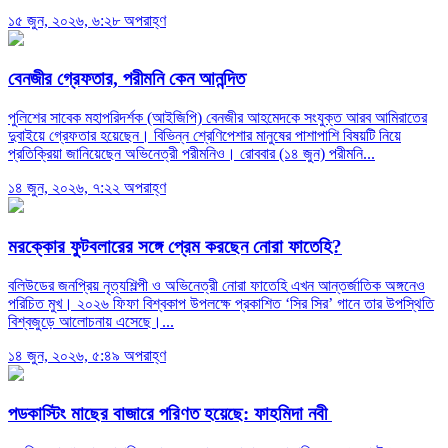
১৫ জুন, ২০২৬, ৬:২৮ অপরাহ্ণ
বেনজীর গ্রেফতার, পরীমনি কেন আনন্দিত
পুলিশের সাবেক মহাপরিদর্শক (আইজিপি) বেনজীর আহমেদকে সংযুক্ত আরব আমিরাতের
দুবাইয়ে গ্রেফতার হয়েছেন। বিভিন্ন শ্রেণিপেশার মানুষের পাশাপাশি বিষয়টি নিয়ে
প্রতিক্রিয়া জানিয়েছেন অভিনেত্রী পরীমনিও। রোববার (১৪ জুন) পরীমনি...
১৪ জুন, ২০২৬, ৭:২২ অপরাহ্ণ
মরক্কোর ফুটবলারের সঙ্গে প্রেম করছেন নোরা ফাতেহি?
বলিউডের জনপ্রিয় নৃত্যশিল্পী ও অভিনেত্রী নোরা ফাতেহি এখন আন্তর্জাতিক অঙ্গনেও
পরিচিত মুখ। ২০২৬ ফিফা বিশ্বকাপ উপলক্ষে প্রকাশিত ‘সির সির’ গানে তার উপস্থিতি
বিশ্বজুড়ে আলোচনায় এসেছে।...
১৪ জুন, ২০২৬, ৫:৪৯ অপরাহ্ণ
পডকাস্টিং মাছের বাজারে পরিণত হয়েছে: ফাহমিদা নবী