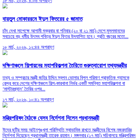
১৮ মার্চ, ২০২৬, ৪:০৬ অপরাহ্ণ
বায়তুল মোকাররমে ঈদুল ফিতরের ৫ জামাত
চাঁদ দেখা সাপেক্ষে আগামী শুক্রবার বা শনিবার (২০ বা ২১ মার্চ) দেশে মুসলমানদের
সবচেয়ে বড় ধর্মীয় উৎসব পবিত্র ঈদুল ফিতর উদযাপিত হবে। প্রতি বছরের মতো...
১৮ মার্চ, ২০২৬, ১২:৪৪ অপরাহ্ণ
দক্ষিণাঞ্চলে শিল্পায়নের মহাপরিকল্পনা তৈরিতে গুরুত্বারোপ তথ্যমন্ত্রীর
তথ্য ও সম্প্রচার মন্ত্রী জহির উদ্দিন স্বপন ভোলার বিপুল পরিমাণ প্রাকৃতিক গ্যাসকে
কেন্দ্র করে দেশের দক্ষিণাঞ্চলে শিল্প-কারখানা নির্ভর একটি সমন্বিত মহাপরিকল্পনা বা
‘মাস্টারপ্ল্যান’ তৈরির ওপর...
১৭ মার্চ, ২০২৬, ১০:৪১ অপরাহ্ণ
মন্ত্রিপরিষদ বৈঠকে যেসব নির্দেশনা দিলেন প্রধানমন্ত্রী
ঈদের ছুটির সময় আইনশৃঙ্খলা পরিস্থিতি স্বাভাবিক রাখতে মন্ত্রীদের বিশেষ নজরদারির
নির্দেশনা দিয়েছেন প্রধানমন্ত্রী তারেক রহমান। মঙ্গলবার (১৭ মার্চ) সচিবালয়ে মন্ত্রিপরিষদ